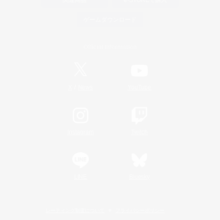
関連商品
e-STOREで購入
ゲームダウンロード
Official Information
/
X
News
YouTube
Instagram
Twitch
LINE
Bluesky
レーティング制度について
プライバシーポリシー