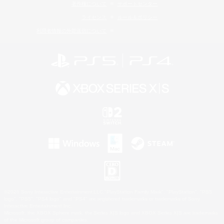
著作権について
サポートセンター
ライセンス
ルール＆ポリシー
利用者情報の外部送信について
©2026 Sony Interactive Entertainment LLC."PlayStation Family Mark", "PlayStation", "PS5
logo", "PS5", "PS4 logo" and "PS4" are registered trademarks or trademarks of Sony
Interactive Entertainment Inc.
Microsoft, the XBOX Sphere mark, the Series X|S logo and XBOX Series X|S are trademarks
of the Microsoft group of companies.