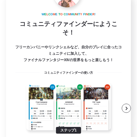
Shadow blestar
追加メンバー募集
W
E
L
C
O
M
E
T
O
C
O
M
M
U
N
I
T
Y
F
I
N
D
E
R
!
Belias [Meteor]
コミュニティファインダーにようこ
30
そ！
募集人数
フリーカンパニーやリンクシェルなど、自分のプレイに合ったコ
誰にでも優しい方
ミュニティに加入して、
ファイナルファンタジーXIVの世界をもっと楽しもう！
初心者/若葉歓迎
コミュニティファインダーの使い方
復帰者歓迎
ギャザラー中心
クラフター中心
JA
詳細を見る
募集期間: 2026/08/26 まで
ステップ1