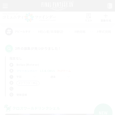
リスト
募集作成
#初心者/若葉歓迎
#絶挑戦
#零式挑戦
アピールタグ
2件の募集が見つかりました！
指定なし
Belias (Meteor)
フリーカンパニー
LS & CWLS
PvPチーム
平日
週末
＃クラフター中心
使用言語
クロスワールドリンクシェル
NEW