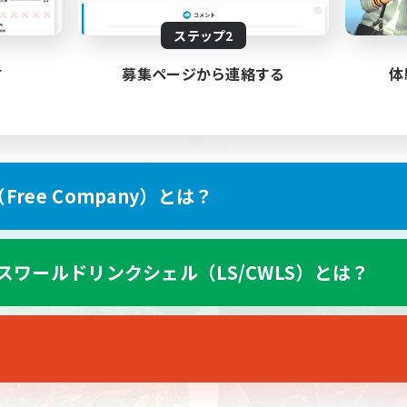
C有！ 攻略後、毎週の消化
イベント中心
マウント集め！
立ち上げメンバー募集
ステップ2
上げメンバー募集
初心者/若葉歓迎
者歓迎
体験歓迎
す
募集ページから連絡する
体
挑戦
プレイヤー主催イベント
ア目指して頑張る
JA
ree Company）とは？
募集期間: 2026/09/07 まで
募集期間: 20
スワールドリンクシェル（LS/CWLS）とは？
ワールドリンクシェル
クロスワールドリンクシェル
NEW