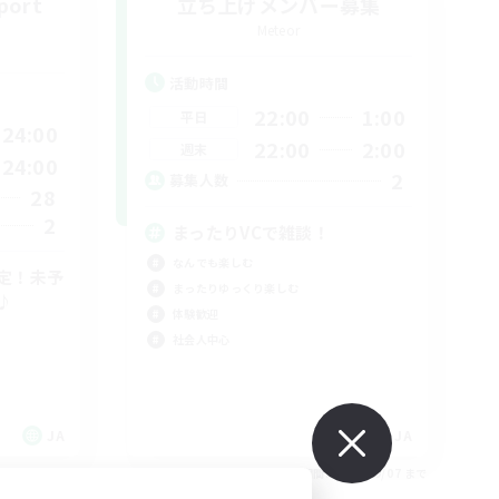
port
立ち上げメンバー募集
Meteor
活動時間
22:00
1:00
平日
24:00
22:00
2:00
週末
24:00
2
募集人数
28
2
まったりVCで雑談！
なんでも楽しむ
定！未予
まったりゆっくり楽しむ
♪
体験歓迎
社会人中心
JA
JA
26/09/07 まで
募集期間: 2026/09/07 まで