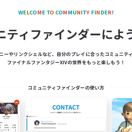
W
E
L
C
O
M
E
T
O
C
O
M
M
U
N
I
T
Y
F
I
N
D
E
R
!
ワールドリンクシェル
クロスワールドリンクシェル
NEW
ニティファインダーによ
ニーやリンクシェルなど、自分のプレイに合ったコミュニテ
ファイナルファンタジーXIVの世界をもっと楽しもう！
立ち上げメンバー募集
立ち上げメンバー
Meteor
Meteor
コミュニティファインダーの使い方
動時間
活動時間
21:00
24:00
--:--
日
平日
21:00
24:00
21:00
末
週末
3
集人数
募集人数