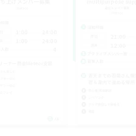
立ち上げメンバー募集
multipurpose sup
Meteor
追加メンバー募集
Meteor
動時間
活動時間
1:00
24:00
日
21:00
平日
1:00
24:00
末
12:00
週末
4
集人数
アクティブメンバー数
募集人数
リーナー商会Meteor支部
でも楽しむ
蒼天までの若葉さん限
フター中心
習＆身内で進める場所
ザラー中心
初心者/若葉歓迎
ルプレイ
レベリング
クリア目指して頑張る
雑談
JA
募集期間: 2026/09/07 まで
募集期間: 20