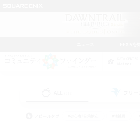
ニュース
FFXIVを
DATA CENTER
Meteor
ALL
フリー
(219)
アピールタグ
#初心者/若葉歓迎
#絶挑戦
#なんでも楽しむ
#学生中心
#モブハント
#レベリング
#クリア目指し