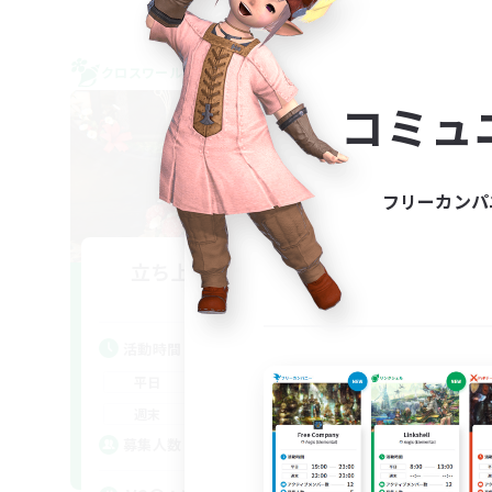
クロスワールドリンクシェル
クロス
NEW
コミュ
フリーカンパ
立ち上げメンバー募集
Meteor
活動時間
活
21:00
1:00
平日
平
21:00
1:00
週末
週
12
募集人数
募