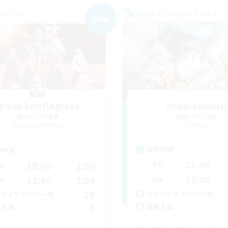
カンパニー
クロスワールドリンクシェル
NEW
green bristlegrass
chao-chooru
追加メンバー募集
追加メンバー募集
Belias [Meteor]
Meteor
活動時間
動時間
21:00
18:00
2:00
平日
日
13:00
12:00
2:00
週末
末
20
アクティブメンバー数
クティブメンバー数
5
募集人数
集人数