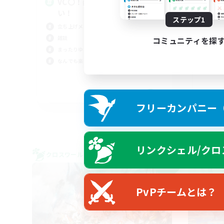
VC〇！楽しけりゃそれでい
V
い！
と
ステップ1
立ち上げメンバー募集
立ち
雑談
復帰
コミュニティを探
まったりゆっくり楽しむ
零式
なんでも楽しむ
クリ
JA
フリーカンパニー（F
募集期間: 2026/09/07 まで
リンクシェル/クロ
クロスワールドリンクシェル
クロス
NEW
PvPチームとは？