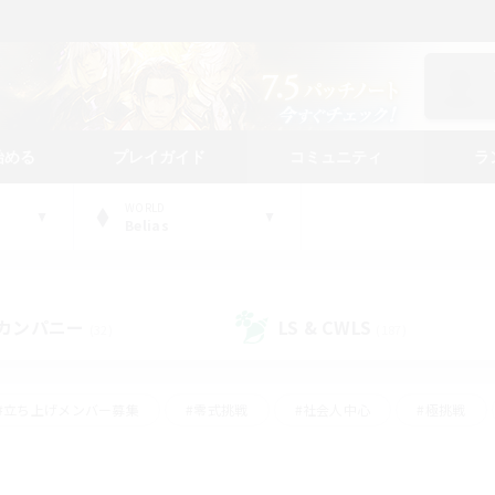
始める
プレイガイド
コミュニティ
ラ
WORLD
Belias
カンパニー
LS & CWLS
(32)
(187)
#立ち上げメンバー募集
#零式挑戦
#社会人中心
#極挑戦
#体験歓迎
#ロールプレイ
#ギャザラー中心
#クラフター中
て頑張る
#スクリーンショット撮影
#ミラプリ（ミラージュプリズム