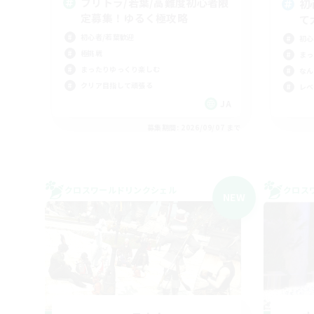
フリトラ/若葉/高難度初心者限
初
定募集！ゆるく極攻略
て
初心者/若葉歓迎
初心
極挑戦
まっ
まったりゆっくり楽しむ
なん
クリア目指して頑張る
レベ
JA
募集期間: 2026/09/07 まで
クロスワールドリンクシェル
クロス
NEW