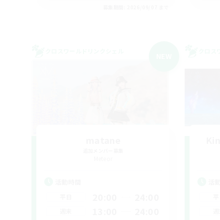
募集期間: 2026/09/07 まで
クロスワールドリンクシェル
クロス
NEW
matane
Ki
追加メンバー募集
Meteor
活動時間
活
20:00
24:00
平日
平
13:00
24:00
週末
週