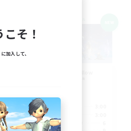
クロスワールドリンクシェル
NEW
NEW
うこそ！
ィに加入して、
募集
Eternal Mellow
追加メンバー募集
Meteor
活動時間
--:--
19:00
3:00
平日
23:00
8:00
3:00
週末
3
6
アクティブメンバー数
9
募集人数