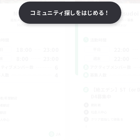
コミュニティ探しをはじめる！
Nyokki
eden_tsudoi
追加メンバー募集
追加メンバー募集
Meteor
Meteor
動時間
活動時間
18:00
23:00
22:00
日
平日
8:00
23:00
22:00
末
週末
6
クティブメンバー数
アクティブメンバー数
4
集人数
募集人数
【絶エデン】ST（or 
D4募集中
者/若葉歓迎
絶挑戦
者歓迎
社会人中心
歓迎
クリア目指して頑張る
人中心
JA