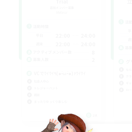
Trial
追加メンバー募集
Meteor
活
活動時間
平
22:00
24:00
平日
週
22:00
24:00
週末
募
8
アクティブメンバー数
2
募集人数
グ
なん
VCでﾜｲﾜｲ٩(๑•̀ω•́๑)۶ﾜｲﾜｲ
クラ
社会人中心
ギャ
トレジャーハント
ロー
雑談
まったりゆっくり楽しむ
JA
募集期間: 2026/09/07 まで