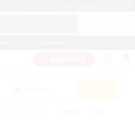
日本語
マイキャラクター情報をチェック！
ログイン
ンキング
ヘルプ＆サポート
新規募集を作成
リスト
ガイド
PvPチーム
検索
(0)
#まったりゆっくり楽しむ
#復帰者歓迎
#雑談
心
#演奏
#トレジャーハント
#ハウジング
）
#プレイヤー主催イベント