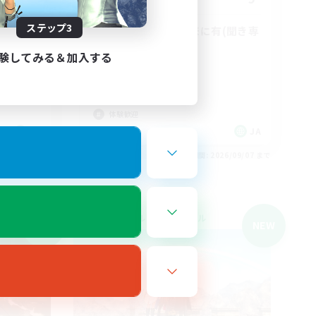
ステップ3
ディスコ要 VCたまに有(聞き専
◎)
験してみる＆加入する
社会人中心
まったりゆっくり楽しむ
なんでも楽しむ
体験歓迎
JA
JA
26/09/07 まで
募集期間: 2026/09/07 まで
クロスワールドリンクシェル
NEW
NEW