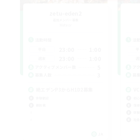
zetu-eden2
追加メンバー募集
Meteor
活動時間
活
23:00
1:00
平日
平
23:00
1:00
週末
週
5
アクティブメンバー数
ア
3
募集人数
募
絶エデンP3からH1D2募集
VC
体験歓迎
初心
絶挑戦
復帰
体験
社会
JA