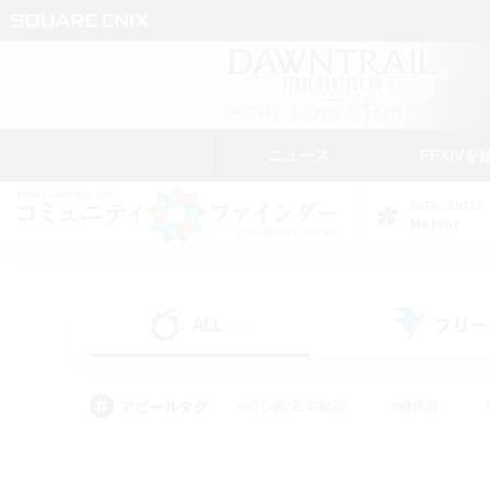
ニュース
FFXIVを
DATA CENTER
Meteor
ALL
フリー
(11)
アピールタグ
#初心者/若葉歓迎
#絶挑戦
#なんでも楽しむ
#学生中心
#モブハント
#レベリング
#クリア目指し