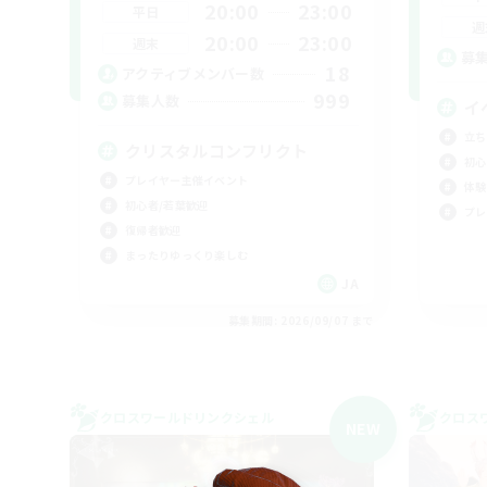
20:00
23:00
平日
週
20:00
23:00
週末
募
18
アクティブメンバー数
999
募集人数
イ
立ち
クリスタルコンフリクト
初心
プレイヤー主催イベント
体験
初心者/若葉歓迎
プレ
復帰者歓迎
まったりゆっくり楽しむ
JA
募集期間: 2026/09/07 まで
クロスワールドリンクシェル
クロス
NEW