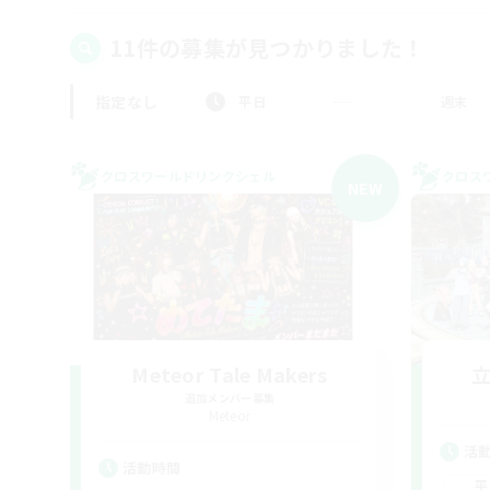
11件の募集が見つかりました！
指定なし
平日
週末
クロスワールドリンクシェル
クロス
NEW
Meteor Tale Makers
追加メンバー募集
Meteor
活
活動時間
平