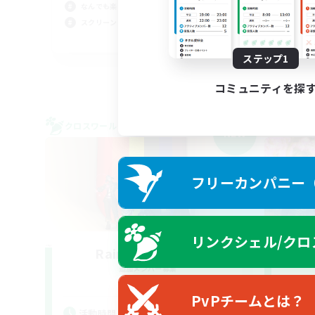
なんでも楽しむ
スクリーンショット撮影
JA
ステップ1
募集期間: 2026/09/05 まで
コミュニティを探
クロスワールドリンクシェル
クロス
NEW
フリーカンパニー（F
リンクシェル/クロ
Rainbow Eorzea
追加メンバー募集
Meteor
PvPチームとは？
活動時間
活