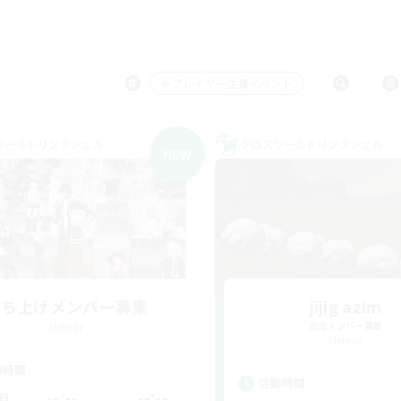
＃プレイヤー主催イベント
ワールドリンクシェル
クロスワールドリンクシェル
NEW
立ち上げメンバー募集
jijig azim
Meteor
追加メンバー募集
Meteor
動時間
活動時間
--:--
--:--
日