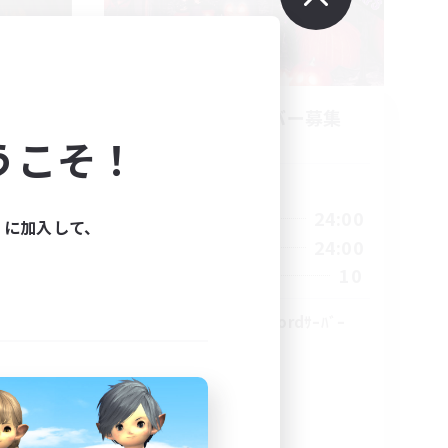
立ち上げメンバー募集
うこそ！
Meteor
活動時間
1:00
24:00
平日
ィに加入して、
24:00
1:00
24:00
週末
24:00
10
募集人数
70
30
#ｳﾞｨｼﾞｭｱﾙ系discordｻｰﾊﾞｰ
雑談
プレイヤー主催イベント
まったりゆっくり楽しむ
スクリーンショット撮影