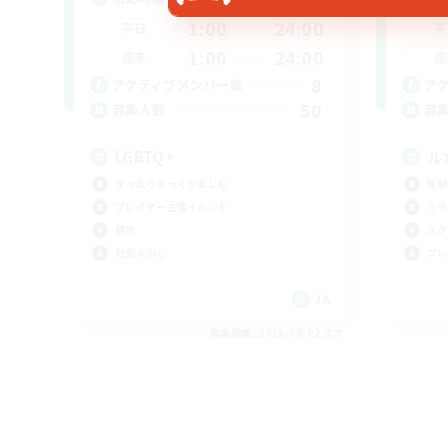
1:00
24:00
平日
平
1:00
24:00
週末
週
8
アクティブメンバー数
ア
50
募集人数
募
LGBTQ+
ル
まったりゆっくり楽しむ
体験
プレイヤー主催イベント
ミラ
雑談
スク
社会人中心
プレ
JA
募集期間: 2026/09/02 まで