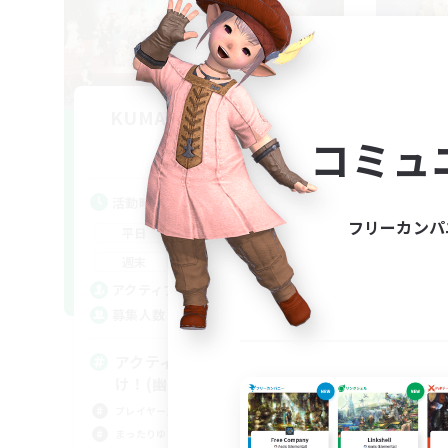
KUMATAN - meteor1 -
コミュ
追加メンバー募集
Meteor
活動時間
活
フリーカンパ
0:00
23:00
平日
平
0:00
23:00
週末
週
6
アクティブメンバー数
ア
--
募集人数
募
アクティブな方エンジョイ勢向
ク
け！(幽霊部員お断り)
プレ
プレイヤー主催イベント
ロー
まったりゆっくり楽しむ
初心