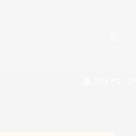
X
/
News
レーティング制度について
©2026 Sony Interactive Entertainment LLC."PlayStation
Microsoft, the 
Windows is e
©2026 Valve Corporation. St