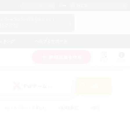
日本語
マイキャラクター情報をチェック！
ログイン
ンキング
ヘルプ＆サポート
新規募集を作成
リスト
ガイド
PvPチーム
検索
(0)
#まったりゆっくり楽しむ
#復帰者歓迎
#雑談
心
#演奏
#トレジャーハント
#ハウジング
）
#プレイヤー主催イベント