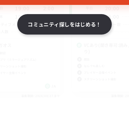
19:00
2:00
20:00
日
平日
19:00
2:00
14:00
末
週末
コミュニティ探しをはじめる！
10
クティブメンバー数
アクティブメンバー数
--
集人数
募集人数
ガオス
VCあり(聞き専可:読
り)
歓迎
雑談
プリ（ミラージュプリズム）
なんでも楽しむ
リーンショット撮影
プレイヤー主催イベント
イヤー主催イベント
スクリーンショット撮影
JA
募集期間: 2026/08/27 まで
募集期間: 20