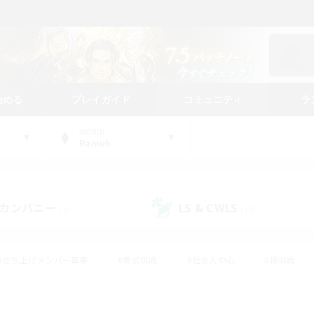
始める
プレイガイド
コミュニティ
ラ
WORLD
Ramuh
カンパニー
LS & CWLS
(1)
(10)
#立ち上げメンバー募集
#零式挑戦
#社会人中心
#極挑戦
#体験歓迎
#ロールプレイ
#ギャザラー中心
#クラフター中
て頑張る
#スクリーンショット撮影
#ミラプリ（ミラージュプリズム