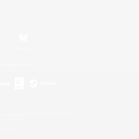
Bluesky
利用者情報の外部送信について
s or trademarks of Sony Interactive Entertainment Inc.
up of companies.
er countries.
U.S. and/or other countries.