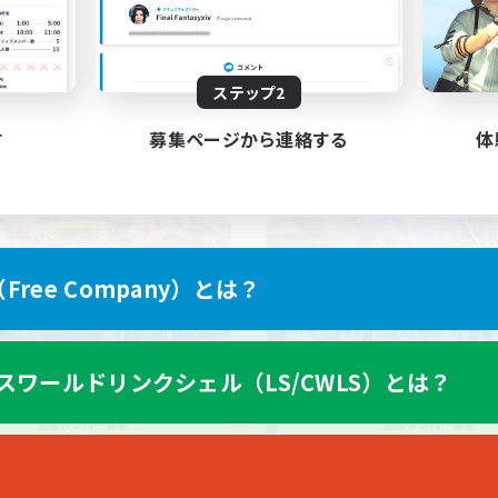
プレイヤー主催イベント
JA
ステップ2
募集期間: 2026/09/04 まで
募集期間: 20
す
募集ページから連絡する
体
ワールドリンクシェル
クロスワールドリンクシェル
ree Company）とは？
スワールドリンクシェル（LS/CWLS）とは？
Roe-Ga 7.5
Sikuri-kuru
追加メンバー募集
追加メンバー募集
Meteor
Meteor
動時間
活動時間