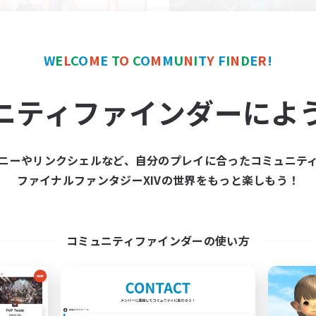
W
E
L
C
O
M
E
T
O
C
O
M
M
U
N
I
T
Y
F
I
N
D
E
R
!
irodori
Club Clowd
ニティファインダーによ
追加メンバー募集
追加メンバー募集
Meteor
Meteor
動時間
活動時間
ニーやリンクシェルなど、自分のプレイに合ったコミュニテ
21:00
24:00
22:00
日
平日
ファイナルファンタジーXIVの世界をもっと楽しもう！
13:00
24:00
21:00
末
週末
7
クティブメンバー数
アクティブメンバー数
3
集人数
募集人数
コミュニティファインダーの使い方
リエイター募集『劇団 彩』
滅
イヤー主催イベント
まったりゆっくり楽しむ
ルプレイ
クリア目指して頑張る
者/若葉歓迎
初心者/若葉歓迎