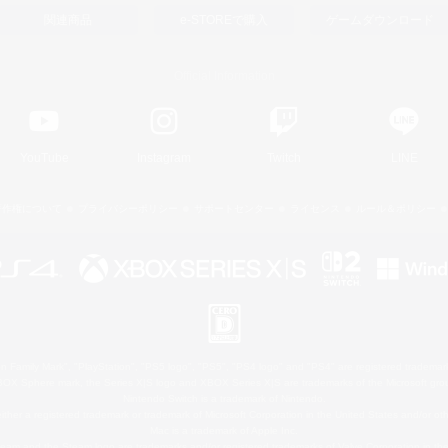
関連商品
e-STOREで購入
ゲームダウンロード
Official Information
YouTube
Instagram
Twitch
LINE
著作権について
プライバシーポリシー
サポートセンター
ライセンス
ルール＆ポリシー
 Family Mark", "PlayStation", "PS5 logo", "PS5", "PS4 logo" and "PS4" are registered trademark
XBOX Sphere mark, the Series X|S logo and XBOX Series X|S are trademarks of the Microsoft gro
Nintendo Switch is a trademark of Nintendo.
ither a registered trademark or trademark of Microsoft Corporation in the United States and/or oth
Mac is a trademark of Apple Inc.
eam and the Steam logo are trademarks and/or registered trademarks of Valve Corporation in the 