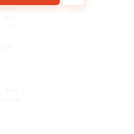
24:00
3:00
15
--
み上げあ
JA
26/08/24 まで