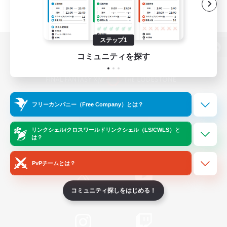
ステップ1
パソコン版へ
コミュニティを探す
関連商品
e-STOREで購入
フリーカンパニー（Free Company）とは？
ゲームダウンロード
リンクシェル/クロスワールドリンクシェル（LS/CWLS）と
は？
Official Information
PvPチームとは？
コミュニティ探しをはじめる！
/
X
News
YouTube