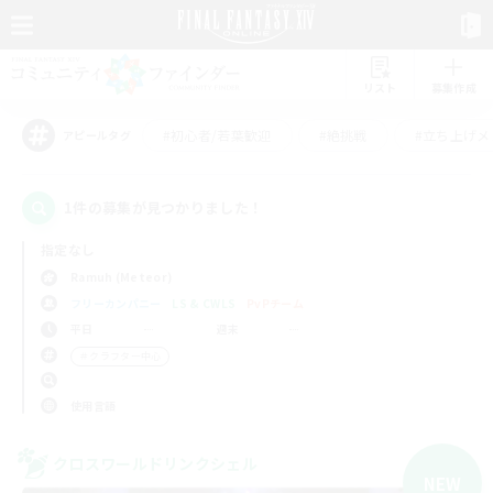
リスト
募集作成
#初心者/若葉歓迎
#絶挑戦
#立ち上げメ
アピールタグ
1件の募集が見つかりました！
指定なし
Ramuh (Meteor)
フリーカンパニー
LS & CWLS
PvPチーム
平日
週末
＃クラフター中心
使用言語
クロスワールドリンクシェル
NEW