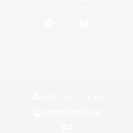
Instagram
Twitch
LINE
Bluesky
レーティング制度について
プライバシーポリシー
著作権について
サポートセンター
ライセンス
ルール＆ポリシー
利用者情報の外部送信について