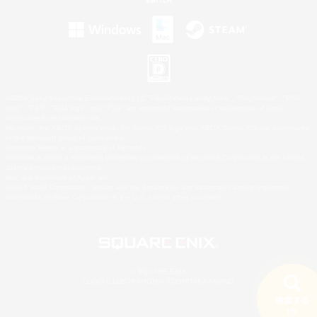
©2026 Sony Interactive Entertainment LLC."PlayStation Family Mark", "PlayStation", "PS5
logo", "PS5", "PS4 logo" and "PS4" are registered trademarks or trademarks of Sony
Interactive Entertainment Inc.
Microsoft, the XBOX Sphere mark, the Series X|S logo and XBOX Series X|S are trademarks
of the Microsoft group of companies.
Nintendo Switch is a trademark of Nintendo.
Windows is either a registered trademark or trademark of Microsoft Corporation in the United
States and/or other countries.
Mac is a trademark of Apple Inc.
©2026 Valve Corporation. Steam and the Steam logo are trademarks and/or registered
trademarks of Valve Corporation in the U.S. and/or other countries.
© SQUARE ENIX
LOGO ILLUSTRATION:© YOSHITAKA AMANO
検索する
1件