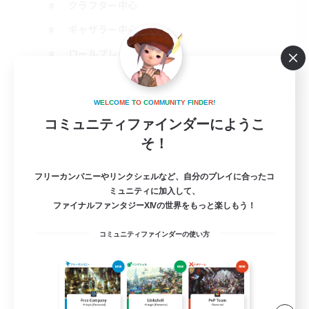
クラフター中心
ギャザラー中心
ロールプレイ
JA
詳細を見る
W
E
L
C
O
M
E
T
O
C
O
M
M
U
N
I
T
Y
F
I
N
D
E
R
!
募集期間: 2026/09/07 まで
コミュニティファインダーにようこ
そ！
フリーカンパニーやリンクシェルなど、自分のプレイに合ったコ
ミュニティに加入して、
ファイナルファンタジーXIVの世界をもっと楽しもう！
コミュニティファインダーの使い方