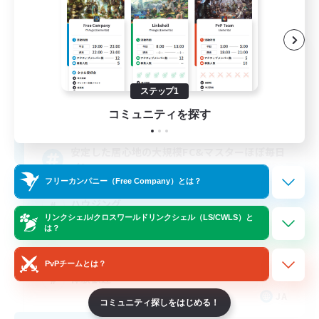
Tea_party
追加メンバー募集
Ramuh [Meteor]
ステップ1
8
コミュニティを探す
募集人数
安定した居心地の大規模FC&マスターほぼ毎日
イン
フリーカンパニー（Free Company）とは？
ハウジング
リンクシェル/クロスワールドリンクシェル（LS/CWLS）と
社会人中心
は？
まったりゆっくり楽しむ
PvPチームとは？
体験歓迎
JA
コミュニティ探しをはじめる！