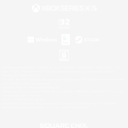
©2026 Sony Interactive Entertainment LLC."PlayStation Family Mark", "PlayStation", "PS5
logo", "PS5", "PS4 logo" and "PS4" are registered trademarks or trademarks of Sony
Interactive Entertainment Inc.
Microsoft, the XBOX Sphere mark, the Series X|S logo and XBOX Series X|S are trademarks
of the Microsoft group of companies.
Nintendo Switch is a trademark of Nintendo.
Windows is either a registered trademark or trademark of Microsoft Corporation in the United
States and/or other countries.
Mac is a trademark of Apple Inc.
©2026 Valve Corporation. Steam and the Steam logo are trademarks and/or registered
trademarks of Valve Corporation in the U.S. and/or other countries.