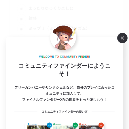
まったりゆっくり楽しむ
雑談
ミラプリ（ミラージュプリズム）
ハウジング
JA
詳細を見る
W
E
L
C
O
M
E
T
O
C
O
M
M
U
N
I
T
Y
F
I
N
D
E
R
!
募集期間: 2026/09/03 まで
コミュニティファインダーにようこ
そ！
フリーカンパニー
フリーカンパニーやリンクシェルなど、自分のプレイに合ったコ
ミュニティに加入して、
ファイナルファンタジーXIVの世界をもっと楽しもう！
コミュニティファインダーの使い方