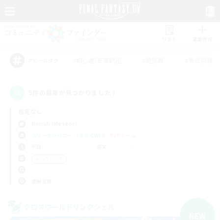
リスト
募集作成
#初心者/若葉歓迎
#絶挑戦
#零式挑戦
アピールタグ
5件の募集が見つかりました！
指定なし
Ramuh (Meteor)
フリーカンパニー
LS & CWLS
PvPチーム
平日
週末
＃ハウジング
使用言語
クロスワールドリンクシェル
NEW