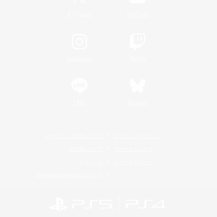
/
X
News
YouTube
Instagram
Twitch
LINE
Bluesky
レーティング制度について
プライバシーポリシー
著作権について
サポートセンター
ライセンス
ルール＆ポリシー
利用者情報の外部送信について