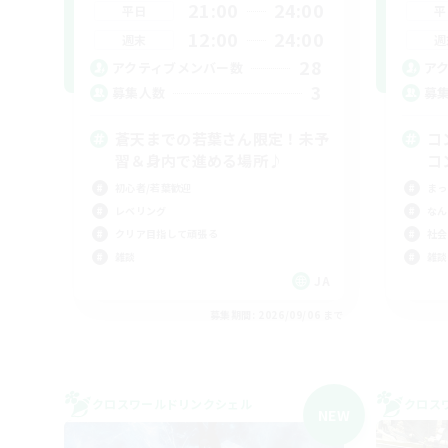
21:00
24:00
平日
平
12:00
24:00
週末
週
28
アクティブメンバー数
ア
3
募集人数
募
蒼天までの若葉さん限定！未予
コ
習＆身内で進める場所♪
コ
初心者/若葉歓迎
まっ
レベリング
なん
クリア目指して頑張る
社会
雑談
雑談
JA
募集期間: 2026/09/06 まで
クロスワールドリンクシェル
クロス
NEW