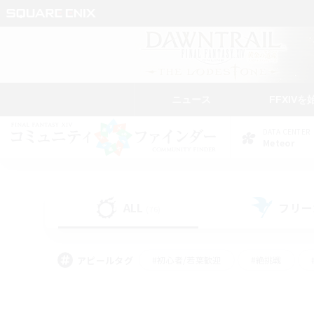
ニュース
FFXIVを
DATA CENTER
Meteor
ALL
フリー
(76)
アピールタグ
#初心者/若葉歓迎
#絶挑戦
#モブハント
#学生中心
#なんでも楽しむ
#スクリーンショット撮影
#ハウジ