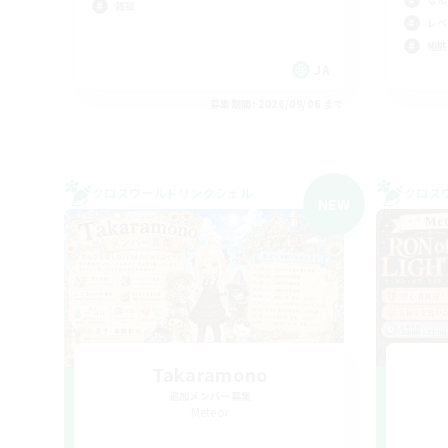
雑談
レベ
極挑
JA
募集期間: 2026/09/06 まで
クロスワールドリンクシェル
クロス
NEW
Takaramono
追加メンバー募集
Meteor