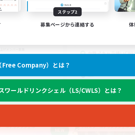
動時間
活動時間
21:00
24:00
日
ステップ2
12:00
平日
21:00
3:00
末
12:00
週末
す
募集ページから連絡する
体
2
集人数
アクティブメンバー数
募集人数
0代限定
上げメンバー募集
女性♂キャラ使いCWL
立ち上げメンバー募集
ree Company）とは？
たりゆっくり楽しむ
初心者/若葉歓迎
雑談
まったりゆっくり楽しむ
スワールドリンクシェル（LS/CWLS）とは？
JA
募集期間: 2026/09/06 まで
募集期間: 20
ワールドリンクシェル
クロスワールドリンクシェル
NEW