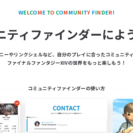
初心者/若葉歓迎
たりゆっくり楽しむ
復帰者歓迎
W
E
L
C
O
M
E
T
O
C
O
M
M
U
N
I
T
Y
F
I
N
D
E
R
!
JA
ニティファインダーによ
募集期間: 2026/09/06 まで
募集期間: 20
ニーやリンクシェルなど、自分のプレイに合ったコミュニテ
ワールドリンクシェル
クロスワールドリンクシェル
ファイナルファンタジーXIVの世界をもっと楽しもう！
NEW
コミュニティファインダーの使い方
立ち上げメンバー募集
OSUcafe
Meteor
追加メンバー募集
Meteor