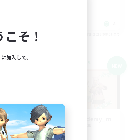
まったりゆっくり楽しむ
雑談
体験歓迎
JA
JA
うこそ！
26/09/06 まで
募集期間: 2026/09/06 まで
ィに加入して、
クロスワールドリンクシェル
NEW
NEW
ringoflightAcademy_m
追加メンバー募集
Meteor