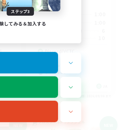
活動時間
ステップ3
2:00
0:00
1:00
平日
2:00
0:00
1:00
週末
験してみる＆加入する
3
6
アクティブメンバー数
7
10
募集人数
S
Discord(VCTC
雑談
まったりゆっくり楽しむ
なんでも楽しむ
立ち上げメンバー募集
JA
JA
26/09/06 まで
募集期間: 2026/09/06 まで
クロスワールドリンクシェル
NEW
NEW