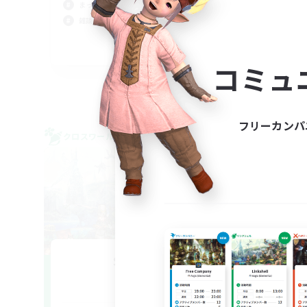
まったりゆっくり楽しむ
雑談
雑談
まっ
JA
コミュ
募集期間: 2026/09/06 まで
フリーカンパ
クロスワールドリンクシェル
クロス
NEW
Sonneries
追加メンバー募集
Meteor