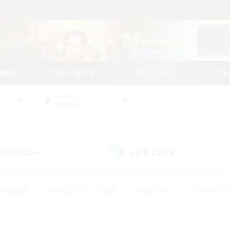
始める
プレイガイド
コミュニティ
ラ
WORLD
Belias
カンパニー
LS & CWLS
(6)
(70)
#零式挑戦
#立ち上げメンバー募集
#社会人中心
#まったり
#体験歓迎
#クラフター中心
#ギャザラー中心
#ロー
ング
#演奏
#ミラプリ（ミラージュプリズム）
#クリア目指