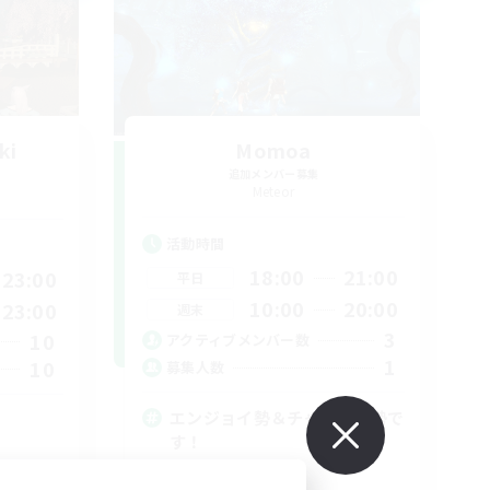
ki
Momoa
追加メンバー募集
Meteor
活動時間
18:00
21:00
23:00
平日
10:00
20:00
23:00
週末
3
10
アクティブメンバー数
1
10
募集人数
エンジョイ勢＆チャレンジ勢で
す！
社会人中心