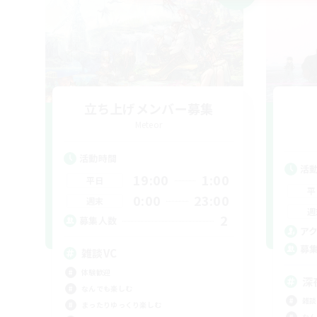
立ち上げメンバー募集
Meteor
活動時間
活
19:00
1:00
平日
平
0:00
23:00
週末
週
2
募集人数
ア
募
雑談VC
体験歓迎
深
なんでも楽しむ
雑談
まったりゆっくり楽しむ
なん