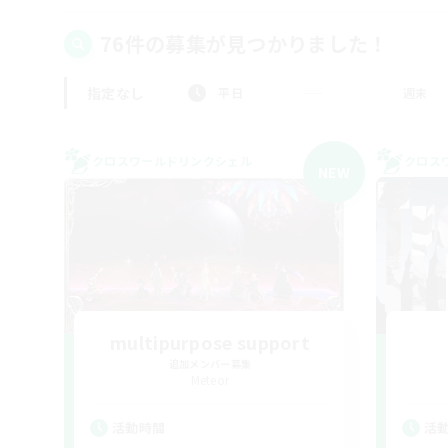
76件の募集が見つかりました！
指定なし
平日
週末
クロスワールドリンクシェル
クロス
NEW
multipurpose support
追加メンバー募集
Meteor
活動時間
活