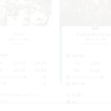
Trial
PukupukuTaiya
追加メンバー募集
追加メンバー募集
Meteor
Belias [Meteor]
動時間
活動時間
22:00
24:00
0:00
日
平日
22:00
24:00
0:00
末
週末
8
クティブメンバー数
アクティブメンバー数
2
集人数
募集人数
VCでﾜｲﾜｲ٩(๑•̀ω•́๑)۶ﾜｲﾜｲ
VC無し
人中心
雑談
ジャーハント
まったりゆっくり楽しむ