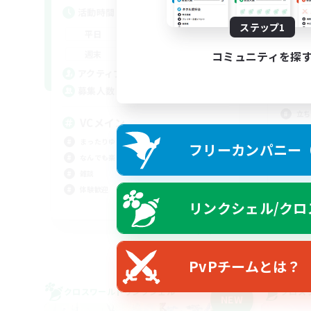
活
活動時間
平
ステップ1
9:00
18:00
平日
週
9:00
18:00
週末
コミュニティを探
募
10
アクティブメンバー数
10
募集人数
2
立ち
VCメイン
雑談
まったりゆっくり楽しむ
フリーカンパニー（F
まっ
なんでも楽しむ
雑談
体験歓迎
リンクシェル/クロ
JA
募集期間: 2026/09/06 まで
PvPチームとは？
クロスワールドリンクシェル
クロス
NEW