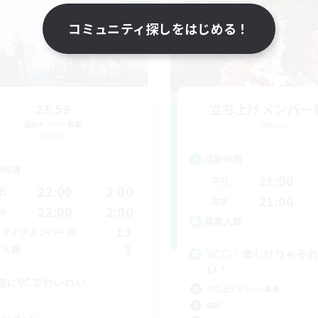
コミュニティ探しをはじめる！
23:59
立ち上げメンバー
追加メンバー募集
Meteor
Meteor
活動時間
動時間
21:00
平日
22:00
2:00
日
21:00
週末
22:00
2:00
末
募集人数
13
クティブメンバー数
5
集人数
VC〇！楽しけりゃそ
い！
夜にVCでわいわい
立ち上げメンバー募集
雑談
でも楽しむ