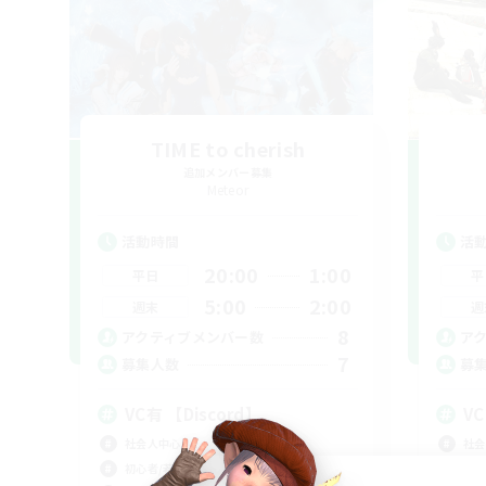
TIME to cherish
追加メンバー募集
Meteor
活動時間
活
20:00
1:00
平日
平
5:00
2:00
週末
週
8
アクティブメンバー数
ア
7
募集人数
募
VC有 【Discord】
社会人中心
社会
初心者/若葉歓迎
トレ