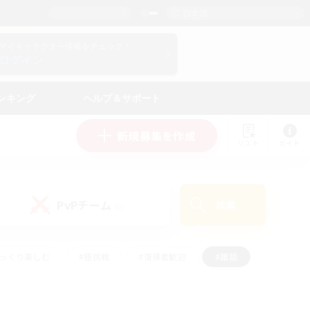
日本語
マイキャラクター情報をチェック！
ログイン
ンキング
ヘルプ＆サポート
新規募集を作成
リスト
ガイド
PvPチーム
検索
(0)
ゆっくり楽しむ
#極挑戦
#復帰者歓迎
#雑談
ルプレイ
#トレジャーハント
#レベリング
して頑張る
#プレイヤー主催イベント