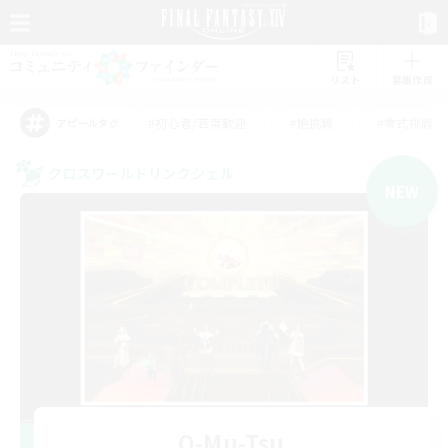
リスト
募集作成
#初心者/若葉歓迎
#絶挑戦
#零式挑戦
アピールタグ
クロスワールドリンクシェル
NEW
O-Mu-Tsu