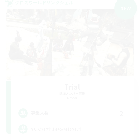
クロスワールドリンクシェル
NEW
Trial
追加メンバー募集
Meteor
2
募集人数
VCでﾜｲﾜｲ٩(๑•̀ω•́๑)۶ﾜｲﾜｲ