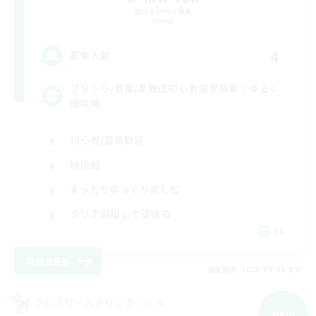
追加メンバー募集
Meteor
4
募集人数
フリトラ/若葉/高難度初心者限定募集！ゆるく
極攻略
初心者/若葉歓迎
極挑戦
まったりゆっくり楽しむ
クリア目指して頑張る
JA
詳細を見る
募集期間: 2026/09/05 まで
クロスワールドリンクシェル
NEW