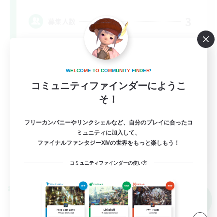
3
募集人数
蒼天までの若葉さん限定！未予習＆身内で進め
る場所♪
W
E
L
C
O
M
E
T
O
C
O
M
M
U
N
I
T
Y
F
I
N
D
E
R
!
初心者/若葉歓迎
コミュニティファインダーにようこ
レベリング
そ！
クリア目指して頑張る
フリーカンパニーやリンクシェルなど、自分のプレイに合ったコ
雑談
ミュニティに加入して、
JA
ファイナルファンタジーXIVの世界をもっと楽しもう！
詳細を見る
コミュニティファインダーの使い方
募集期間: 2026/09/05 まで
クロスワールドリンクシェル
NEW