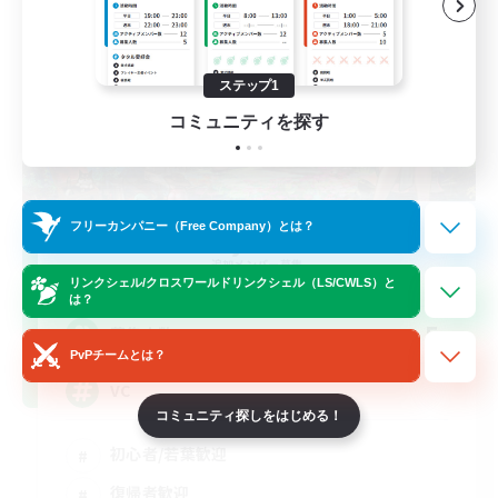
ステップ1
コミュニティを探す
フリーカンパニー（Free Company）とは？
Nyokki
追加メンバー募集
Meteor
リンクシェル/クロスワールドリンクシェル（LS/CWLS）と
は？
5
募集人数
PvPチームとは？
VC
コミュニティ探しをはじめる！
初心者/若葉歓迎
復帰者歓迎