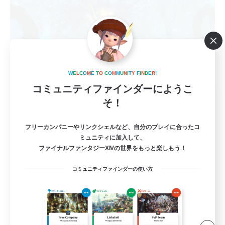
W
E
L
C
O
M
E
T
O
C
O
M
M
U
N
I
T
Y
F
I
N
D
E
R
!
コミュニティファインダーにようこ
Momoa
そ！
追加メンバー募集
Meteor
フリーカンパニーやリンクシェルなど、自分のプレイに合ったコ
ミュニティに加入して、
1
募集人数
ファイナルファンタジーXIVの世界をもっと楽しもう！
エンジョイ勢＆チャレンジ勢です！
コミュニティファインダーの使い方
社会人中心
まったりゆっくり楽しむ