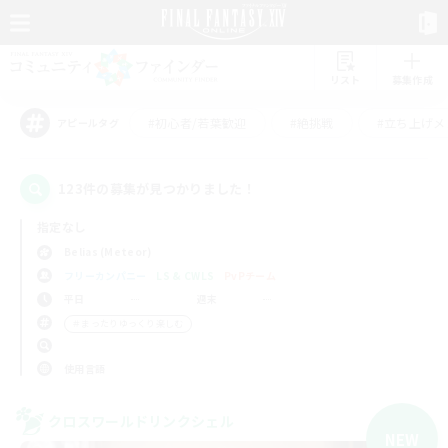
リスト
募集作成
#初心者/若葉歓迎
#絶挑戦
#立ち上げメ
アピールタグ
123件の募集が見つかりました！
指定なし
Belias (Meteor)
フリーカンパニー
LS & CWLS
PvPチーム
平日
週末
＃まったりゆっくり楽しむ
使用言語
クロスワールドリンクシェル
NEW