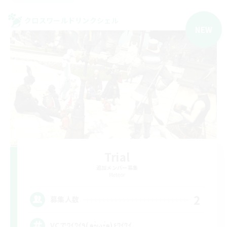
クロスワールドリンクシェル
NEW
Trial
追加メンバー募集
Meteor
2
募集人数
VCでﾜｲﾜｲ٩(๑•̀ω•́๑)۶ﾜｲﾜｲ