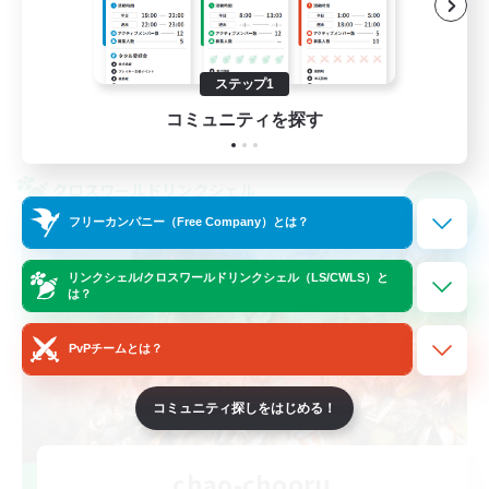
雑談
体験歓迎
JA
ステップ1
コミュニティを探す
詳細を見る
募集期間: 2026/09/07 まで
クロスワールドリンクシェル
NEW
フリーカンパニー（Free Company）とは？
リンクシェル/クロスワールドリンクシェル（LS/CWLS）と
は？
PvPチームとは？
コミュニティ探しをはじめる！
chao-chooru