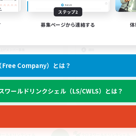
動時間
活動時間
20:00
24:00
1:00
日
平日
ステップ2
20:00
24:00
1:00
末
週末
す
募集ページから連絡する
体
10
集人数
募集人数
顔メスッテ・VCなし
#ｳﾞｨｼﾞｭｱﾙ系discordｻ
上げメンバー募集
雑談
たりゆっくり楽しむ
プレイヤー主催イベント
ree Company）とは？
プリ（ミラージュプリズム）
まったりゆっくり楽しむ
リーンショット撮影
スクリーンショット撮影
スワールドリンクシェル（LS/CWLS）とは？
JA
募集期間: 2026/09/04 まで
募集期間: 20
ワールドリンクシェル
クロスワールドリンクシェル