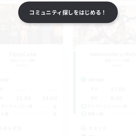
NEW
コミュニティ探しをはじめる！
TipsyCake
nekonaderu Met
追加メンバー募集
追加メンバー募集
Meteor
Meteor
動時間
活動時間
--:--
--:--
17:00
日
平日
22:00
24:00
8:00
末
週末
6
クティブメンバー数
アクティブメンバー数
4
集人数
募集人数
りあえず生
オスッテ