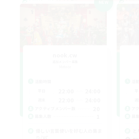
NEW
nook.cw
追加メンバー募集
Meteor
活動時間
活
22:00
24:00
平日
平
22:00
24:00
週末
週
20
アクティブメンバー数
ア
1
募集人数
募
優しい言葉使いを好む人の集ま
と
り/VC