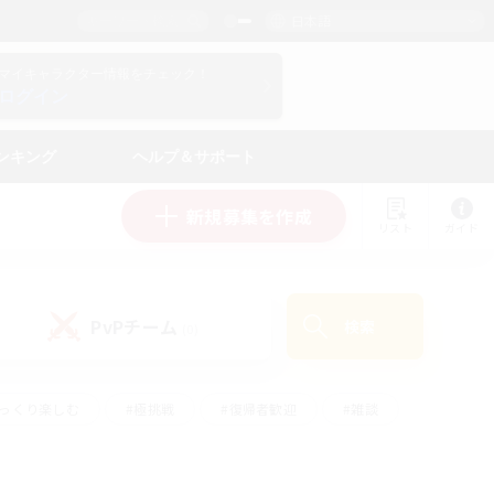
日本語
マイキャラクター情報をチェック！
ログイン
ンキング
ヘルプ＆サポート
新規募集を作成
リスト
ガイド
PvPチーム
検索
(0)
ゆっくり楽しむ
#極挑戦
#復帰者歓迎
#雑談
#ハウジング
#トレジャーハント
#レベリング
#プレイヤー主催イベント