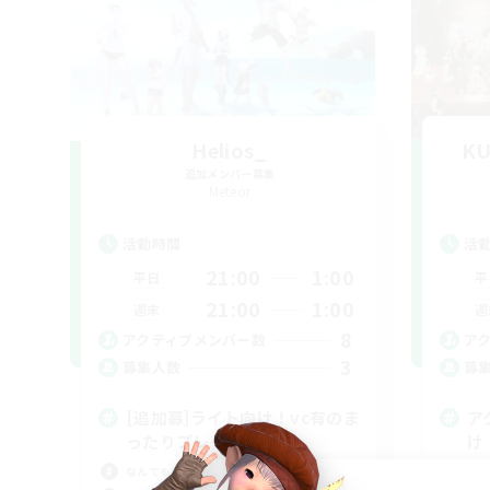
Helios_
KU
追加メンバー募集
Meteor
活動時間
活
21:00
1:00
平日
平
21:00
1:00
週末
週
8
アクティブメンバー数
ア
3
募集人数
募
[追加募]ライト向け！vc有のま
ア
ったりプレイ！
け
なんでも楽しむ
プレ