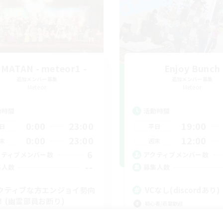
MATAN - meteor1 -
Enjoy Bunch
追加メンバー募集
追加メンバー募集
Meteor
Meteor
動時間
活動時間
0:00
23:00
19:00
日
平日
0:00
23:00
12:00
末
週末
6
クティブメンバー数
アクティブメンバー数
--
集人数
募集人数
クティブな方エンジョイ勢向
VCなし(discordあり)
！(幽霊部員お断り)
初心者/若葉歓迎
イヤー主催イベント
復帰者歓迎