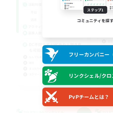
活
活動時間
平
ステップ1
22:00
1:00
平日
週
22:00
1:00
週末
コミュニティを探
募
13
アクティブメンバー数
--
募集人数
3
立ち
DC不問です！VCあり！聞き専
まっ
も可能LSです～！
フリーカンパニー（F
ミラ
なんでも楽しむ
スク
雑談
まったりゆっくり楽しむ
リンクシェル/クロ
スクリーンショット撮影
JA
募集期間: 2026/09/05 まで
PvPチームとは？
クロスワールドリンクシェル
クロス