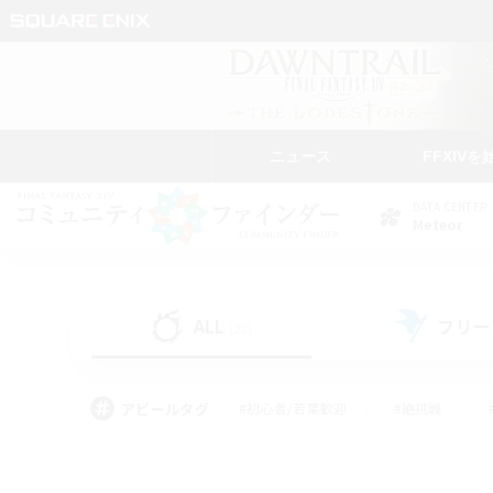
ニュース
FFXIVを
DATA CENTER
Meteor
ALL
フリー
(22)
アピールタグ
#初心者/若葉歓迎
#絶挑戦
#学生中心
#なんでも楽しむ
#モブハント
#
#演奏
#ミラプリ（ミラ