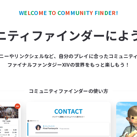
たりゆっくり楽しむ
なんでも楽しむ
でも楽しむ
スクリーンショット撮影
W
E
L
C
O
M
E
T
O
C
O
M
M
U
N
I
T
Y
F
I
N
D
E
R
!
リーンショット撮影
JA
ニティファインダーによ
募集期間: 2026/09/05 まで
募集期間: 20
ニーやリンクシェルなど、自分のプレイに合ったコミュニテ
ワールドリンクシェル
クロスワールドリンクシェル
ファイナルファンタジーXIVの世界をもっと楽しもう！
NEW
コミュニティファインダーの使い方
立ち上げメンバー募集
立ち上げメンバー
Meteor
Meteor