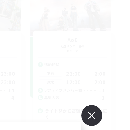
AoE
追加メンバー募集
Meteor
活動時間
23:00
22:00
2:00
平日
23:00
12:00
2:00
週末
14
11
アクティブメンバー数
4
1
募集人数
ライト勢から高難度勢まで幅広
く
初心者/若葉歓迎