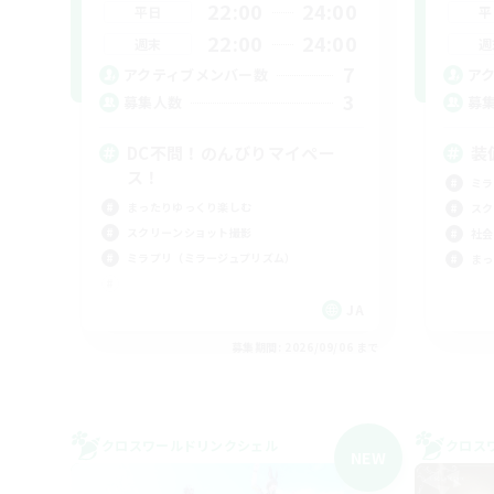
22:00
24:00
平日
平
22:00
24:00
週末
週
7
アクティブメンバー数
ア
3
募集人数
募
DC不問！のんびりマイペー
装
ス！
ミラ
まったりゆっくり楽しむ
スク
スクリーンショット撮影
社会
ミラプリ（ミラージュプリズム）
まっ
JA
募集期間: 2026/09/06 まで
クロスワールドリンクシェル
クロス
NEW