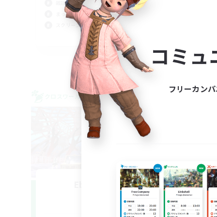
雑談
まっ
まったりゆっくり楽しむ
なん
スクリーンショット撮影
スク
JA
コミュ
募集期間: 2026/09/06 まで
フリーカンパ
クロスワールドリンクシェル
クロス
NEW
Ebrius Nexus
追加メンバー募集
Meteor