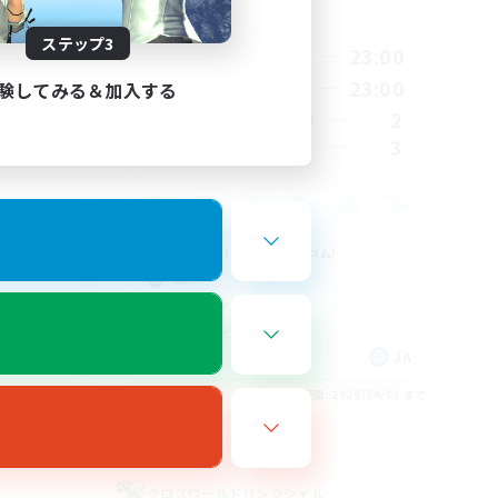
活動時間
24:00
ステップ3
21:00
23:00
平日
24:00
15:00
23:00
験してみる＆加入する
週末
10
2
アクティブメンバー数
3
募集人数
ｰﾊﾞｰ
ミラプリ（ミラージュプリズム）
雑談
スクリーンショット撮影
ロールプレイ
JA
JA
26/09/03 まで
募集期間: 2026/09/01 まで
クロスワールドリンクシェル