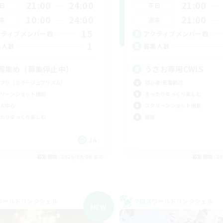
21:00
24:00
21:00
日
平日
10:00
24:00
21:00
末
週末
15
クティブメンバー数
アクティブメンバー数
1
集人数
募集人数
備集め（募集停止中）
うさお専用CWLS
プリ（ミラージュプリズム）
初心者/若葉歓迎
リーンショット撮影
まったりゆっくり楽しむ
人中心
スクリーンショット撮影
たりゆっくり楽しむ
雑談
JA
募集期間: 2026/09/06 まで
募集期間: 20
ワールドリンクシェル
クロスワールドリンクシェル
NEW