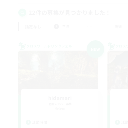
22件の募集が見つかりました！
指定なし
平日
週末
クロスワールドリンクシェル
クロス
NEW
hidamari
追加メンバー募集
Meteor
活動時間
活