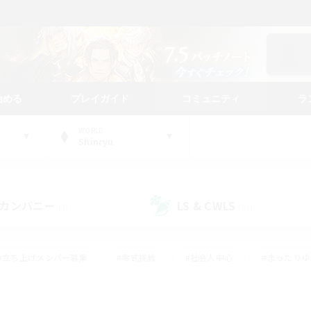
始める
プレイガイド
コミュニティ
ラ
WORLD
Shinryu
カンパニー
LS & CWLS
(1)
(21)
#立ち上げメンバー募集
#零式挑戦
#社会人中心
#まったり
体験歓迎
#クラフター中心
#ロールプレイ
#ギャザラー中心
ージュプリズム）
#スクリーンショット撮影
#クリア目指して頑張る