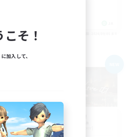
なんでも楽しむ
まったりゆっくり楽しむ
スクリーンショット撮影
JA
JA
うこそ！
26/09/05 まで
募集期間: 2026/09/05 まで
ィに加入して、
フリーカンパニー
NEW
NEW
募集
Love It!
追加メンバー募集
Shinryu [Meteor]