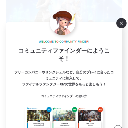
W
E
L
C
O
M
E
T
O
C
O
M
M
U
N
I
T
Y
F
I
N
D
E
R
!
コミュニティファインダーにようこ
立ち上げメンバー募集
そ！
Meteor
3
募集人数
フリーカンパニーやリンクシェルなど、自分のプレイに合ったコ
ミュニティに加入して、
ファイナルファンタジーXIVの世界をもっと楽しもう！
いろんなコンテンツをいつものメンバーで！
コミュニティファインダーの使い方
クリア目指して頑張る
なんでも楽しむ
零式挑戦