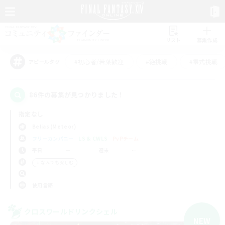
リスト
募集作成
#初心者/若葉歓迎
#絶挑戦
#零式挑戦
アピールタグ
86件の募集が見つかりました！
指定なし
Belias (Meteor)
フリーカンパニー
LS & CWLS
PvPチーム
平日
週末
＃なんでも楽しむ
使用言語
クロスワールドリンクシェル
NEW