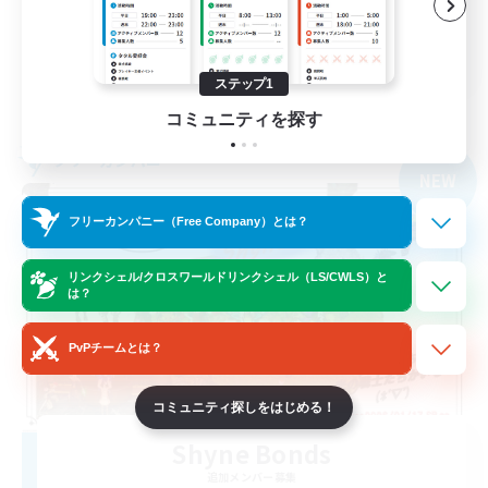
絶挑戦
JA
ステップ1
詳細を見る
募集期間: 2026/09/05 まで
コミュニティを探す
フリーカンパニー
NEW
フリーカンパニー（Free Company）とは？
リンクシェル/クロスワールドリンクシェル（LS/CWLS）と
は？
PvPチームとは？
コミュニティ探しをはじめる！
Shyne Bonds
追加メンバー募集