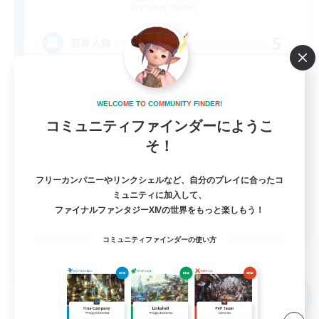
Unicorn [Meteor]
5
募集人数
vc無し、チャットで雑談しながら誰でも歓迎！
W
E
L
C
O
M
E
T
O
C
O
M
M
U
N
I
T
Y
F
I
N
D
E
R
!
なんでも楽しむ
コミュニティファインダーにようこ
初心者/若葉歓迎
そ！
復帰者歓迎
フリーカンパニーやリンクシェルなど、自分のプレイに合ったコ
社会人中心
ミュニティに加入して、
JA
ファイナルファンタジーXIVの世界をもっと楽しもう！
詳細を見る
コミュニティファインダーの使い方
募集期間: 2026/09/05 まで
フリーカンパニー
NEW