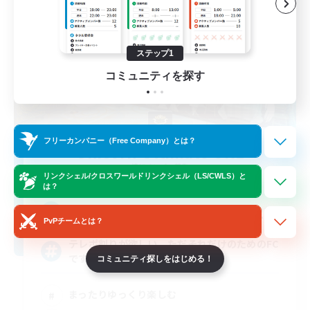
ステップ1
コミュニティを探す
フリーカンパニー（Free Company）とは？
Unicorn Ultimate ONE
追加メンバー募集
Unicorn [Meteor]
リンクシェル/クロスワールドリンクシェル（LS/CWLS）と
は？
23
募集人数
PvPチームとは？
テレポ割りが欲しい、ただそれだけのためのFC
です。
コミュニティ探しをはじめる！
まったりゆっくり楽しむ