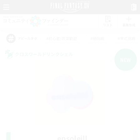
リスト
募集作成
#初心者/若葉歓迎
#絶挑戦
#零式挑戦
アピールタグ
クロスワールドリンクシェル
NEW
ensoleill