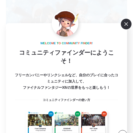
W
E
L
C
O
M
E
T
O
C
O
M
M
U
N
I
T
Y
F
I
N
D
E
R
!
コミュニティファインダーにようこ
TIME to cherish
そ！
追加メンバー募集
Meteor
フリーカンパニーやリンクシェルなど、自分のプレイに合ったコ
7
ミュニティに加入して、
募集人数
ファイナルファンタジーXIVの世界をもっと楽しもう！
VC有 【Discord】
コミュニティファインダーの使い方
社会人中心
初心者/若葉歓迎