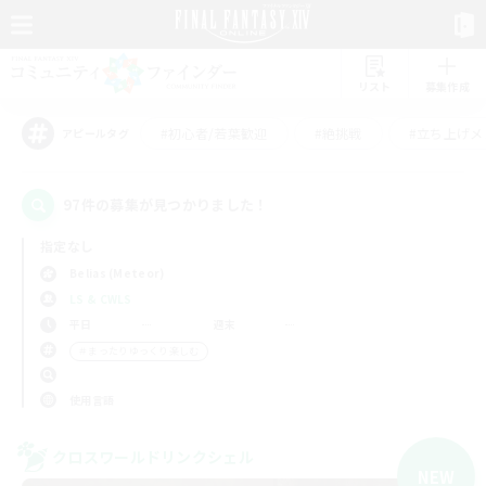
リスト
募集作成
#初心者/若葉歓迎
#絶挑戦
#立ち上げメ
アピールタグ
97件の募集が見つかりました！
指定なし
Belias (Meteor)
LS & CWLS
平日
週末
＃まったりゆっくり楽しむ
使用言語
クロスワールドリンクシェル
NEW