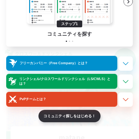
まったりゆっくり楽しむ
雑談
JA
ステップ1
コミュニティを探す
詳細を見る
募集期間: 2026/09/07 まで
クロスワールドリンクシェル
NEW
フリーカンパニー（Free Company）とは？
リンクシェル/クロスワールドリンクシェル（LS/CWLS）と
は？
PvPチームとは？
コミュニティ探しをはじめる！
matane