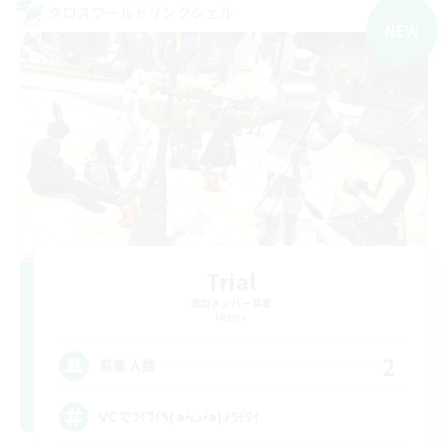
クロスワールドリンクシェル
NEW
Trial
追加メンバー募集
Meteor
2
募集人数
VCでﾜｲﾜｲ٩(๑•̀ω•́๑)۶ﾜｲﾜｲ