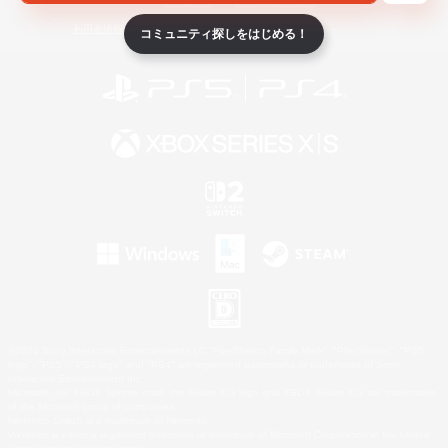
ライセンス
ルール＆ポリシー
利用者情報の外部送信について
コミュニティ探しをはじめる！
©2026 Sony Interactive Entertainment LLC."PlayStation Family Mark", "PlayStation", "PS5
logo", "PS5", "PS4 logo" and "PS4" are registered trademarks or trademarks of Sony
Interactive Entertainment Inc.
Microsoft, the XBOX Sphere mark, the Series X|S logo and XBOX Series X|S are trademarks
of the Microsoft group of companies.
Nintendo Switch is a trademark of Nintendo.
Windows is either a registered trademark or trademark of Microsoft Corporation in the United