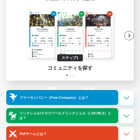
ゲームダウンロード
Official Information
/
X
News
YouTube
ステップ1
コミュニティを探す
Instagram
Twitch
フリーカンパニー（Free Company）とは？
LINE
Bluesky
リンクシェル/クロスワールドリンクシェル（LS/CWLS）と
は？
レーティング制度について
プライバシーポリシー
著作権について
サポートセンター
PvPチームとは？