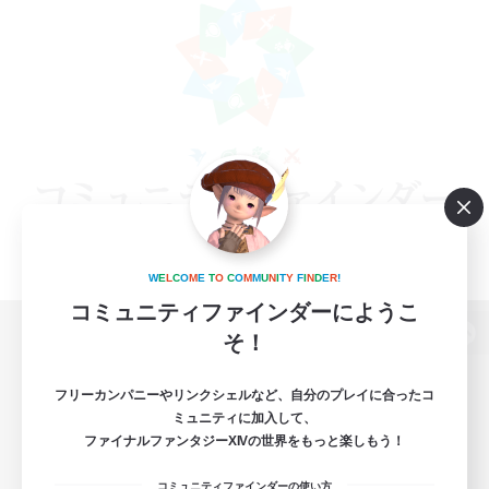
W
E
L
C
O
M
E
T
O
C
O
M
M
U
N
I
T
Y
F
I
N
D
E
R
!
コミュニティファインダーにようこ
そ！
パソコン版へ
フリーカンパニーやリンクシェルなど、自分のプレイに合ったコ
ミュニティに加入して、
ファイナルファンタジーXIVの世界をもっと楽しもう！
関連商品
e-STOREで購入
コミュニティファインダーの使い方