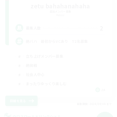
zetu bahahanahaha
追加メンバー募集
Meteor
2
募集人数
絶バハ 最初からVCあり T2名募集
立ち上げメンバー募集
絶挑戦
社会人中心
まったりゆっくり楽しむ
JA
詳細を見る
募集期間: 2026/09/06 まで
クロスワールドリンクシェル