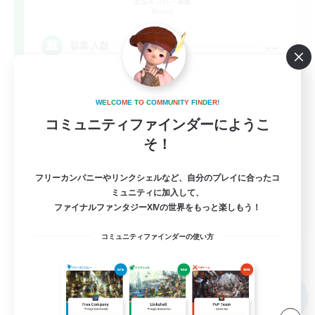
追加メンバー募集
Meteor
--
募集人数
野良で行く勇気がない...って方は必見！
W
E
L
C
O
M
E
T
O
C
O
M
M
U
N
I
T
Y
F
I
N
D
E
R
!
極挑戦
コミュニティファインダーにようこ
そ！
なんでも楽しむ
社会人中心
フリーカンパニーやリンクシェルなど、自分のプレイに合ったコ
ミュニティに加入して、
ファイナルファンタジーXIVの世界をもっと楽しもう！
JA
コミュニティファインダーの使い方
詳細を見る
募集期間: 2026/09/06 まで
フリーカンパニー
NEW