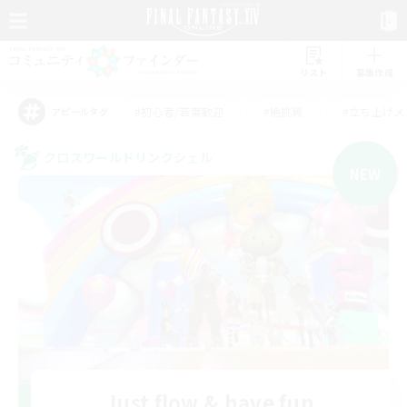
リスト
募集作成
#初心者/若葉歓迎
#絶挑戦
#立ち上げメ
アピールタグ
クロスワールドリンクシェル
NEW
Just flow & have fun