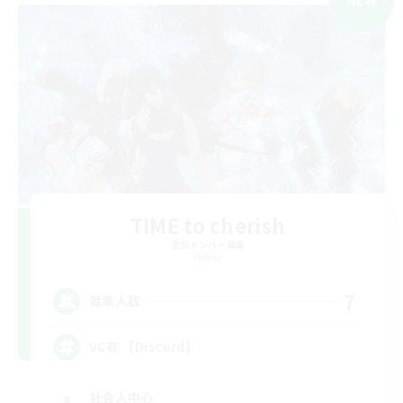
TIME to cherish
追加メンバー募集
Meteor
7
募集人数
VC有 【Discord】
社会人中心