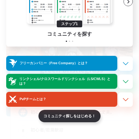
ステップ1
コミュニティを探す
フリーカンパニー（Free Company）とは？
green bristlegrass
追加メンバー募集
リンクシェル/クロスワールドリンクシェル（LS/CWLS）と
Belias [Meteor]
は？
5
募集人数
PvPチームとは？
初心者さん大歓迎！不慣れだって大丈夫。
コミュニティ探しをはじめる！
初心者/若葉歓迎