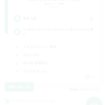
追加メンバー募集
Meteor
4
募集人数
VC無のテキチャ中心のCWLS‼︎思いやりを大事
に
立ち上げメンバー募集
社会人中心
初心者/若葉歓迎
なんでも楽しむ
JA
詳細を見る
募集期間: 2026/09/06 まで
クロスワールドリンクシェル
NEW