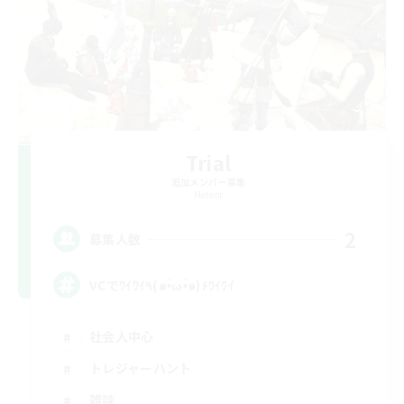
Trial
追加メンバー募集
Meteor
2
募集人数
VCでﾜｲﾜｲ٩(๑•̀ω•́๑)۶ﾜｲﾜｲ
社会人中心
トレジャーハント
雑談