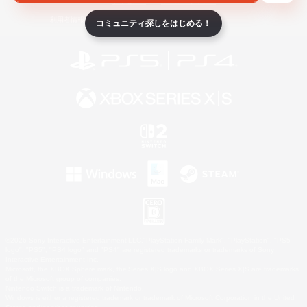
ライセンス
ルール＆ポリシー
利用者情報の外部送信について
コミュニティ探しをはじめる！
©2026 Sony Interactive Entertainment LLC."PlayStation Family Mark", "PlayStation", "PS5
logo", "PS5", "PS4 logo" and "PS4" are registered trademarks or trademarks of Sony
Interactive Entertainment Inc.
Microsoft, the XBOX Sphere mark, the Series X|S logo and XBOX Series X|S are trademarks
of the Microsoft group of companies.
Nintendo Switch is a trademark of Nintendo.
Windows is either a registered trademark or trademark of Microsoft Corporation in the United