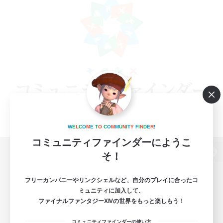
W
E
L
C
O
M
E
T
O
C
O
M
M
U
N
I
T
Y
F
I
N
D
E
R
!
コミュニティファインダーにようこ
そ！
パソコン版へ
フリーカンパニーやリンクシェルなど、自分のプレイに合ったコ
ミュニティに加入して、
ファイナルファンタジーXIVの世界をもっと楽しもう！
関連商品
e-STOREで購入
コミュニティファインダーの使い方