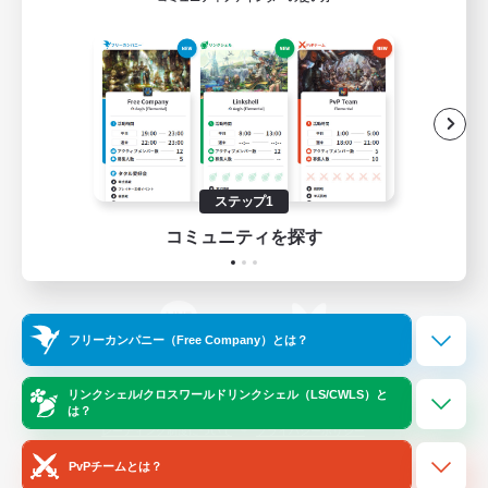
ゲームダウンロード
Official Information
/
X
News
YouTube
ステップ1
コミュニティを探す
Instagram
Twitch
フリーカンパニー（Free Company）とは？
LINE
Bluesky
リンクシェル/クロスワールドリンクシェル（LS/CWLS）と
は？
レーティング制度について
プライバシーポリシー
著作権について
サポートセンター
PvPチームとは？