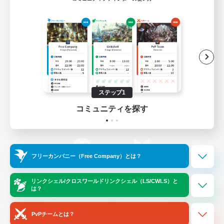
ゲームダウンロード
Official Information
/
X
News
YouTube
ステップ1
コミュニティを探す
Instagram
Twitch
フリーカンパニー（Free Company）とは？
LINE
Bluesky
リンクシェル/クロスワールドリンクシェル（LS/CWLS）と
は？
レーティング制度について
プライバシーポリシー
著作権について
サポートセンター
PvPチームとは？