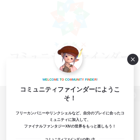
W
E
L
C
O
M
E
T
O
C
O
M
M
U
N
I
T
Y
F
I
N
D
E
R
!
コミュニティファインダーにようこ
そ！
パソコン版へ
フリーカンパニーやリンクシェルなど、自分のプレイに合ったコ
ミュニティに加入して、
ファイナルファンタジーXIVの世界をもっと楽しもう！
関連商品
e-STOREで購入
コミュニティファインダーの使い方