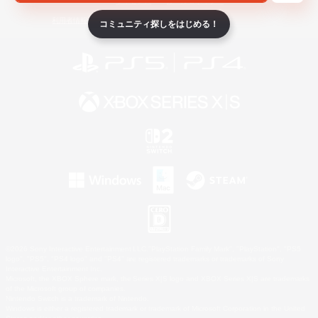
ライセンス
ルール＆ポリシー
利用者情報の外部送信について
コミュニティ探しをはじめる！
©2026 Sony Interactive Entertainment LLC."PlayStation Family Mark", "PlayStation", "PS5
logo", "PS5", "PS4 logo" and "PS4" are registered trademarks or trademarks of Sony
Interactive Entertainment Inc.
Microsoft, the XBOX Sphere mark, the Series X|S logo and XBOX Series X|S are trademarks
of the Microsoft group of companies.
Nintendo Switch is a trademark of Nintendo.
Windows is either a registered trademark or trademark of Microsoft Corporation in the United