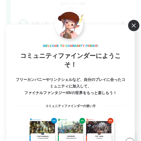
追加メンバー募集
Meteor
4
募集人数
VC無のテキチャ中心のCWLS‼︎思いやりを大事
に
W
E
L
C
O
M
E
T
O
C
O
M
M
U
N
I
T
Y
F
I
N
D
E
R
!
コミュニティファインダーにようこ
立ち上げメンバー募集
そ！
社会人中心
フリーカンパニーやリンクシェルなど、自分のプレイに合ったコ
初心者/若葉歓迎
ミュニティに加入して、
ファイナルファンタジーXIVの世界をもっと楽しもう！
なんでも楽しむ
JA
コミュニティファインダーの使い方
詳細を見る
募集期間: 2026/09/06 まで
クロスワールドリンクシェル
NEW