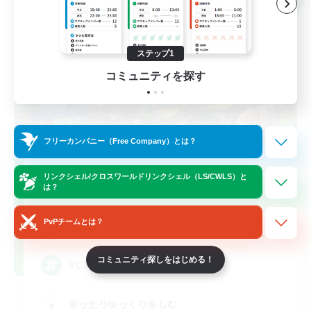
ステップ1
コミュニティを探す
フリーカンパニー（Free Company）とは？
Sonneries
リンクシェル/クロスワールドリンクシェル（LS/CWLS）と
追加メンバー募集
は？
Meteor
PvPチームとは？
10
募集人数
コミュニティ探しをはじめる！
VCメイン
まったりゆっくり楽しむ