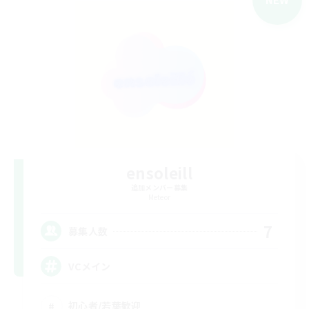
ensoleill
追加メンバー募集
Meteor
7
募集人数
VCメイン
初心者/若葉歓迎