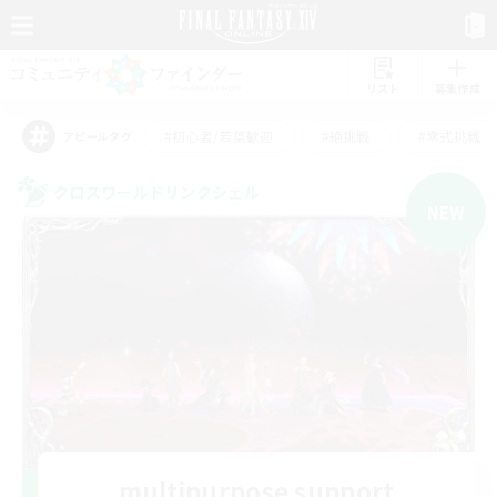
リスト
募集作成
#初心者/若葉歓迎
#絶挑戦
#零式挑戦
アピールタグ
クロスワールドリンクシェル
NEW
multipurpose support