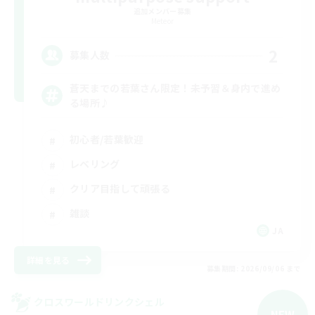
追加メンバー募集
Meteor
2
募集人数
蒼天までの若葉さん限定！未予習＆身内で進め
る場所♪
初心者/若葉歓迎
レベリング
クリア目指して頑張る
雑談
JA
詳細を見る
募集期間: 2026/09/06 まで
クロスワールドリンクシェル
NEW