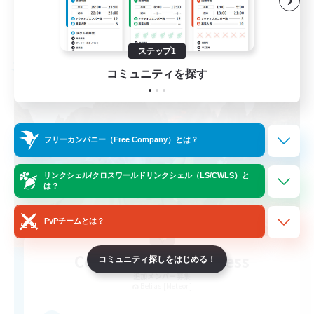
JA
詳細を見る
募集期間: 2026/08/28 まで
ステップ1
フリーカンパニー
コミュニティを探す
フリーカンパニー（Free Company）とは？
リンクシェル/クロスワールドリンクシェル（LS/CWLS）と
は？
PvPチームとは？
Courage & Tenderness
コミュニティ探しをはじめる！
追加メンバー募集
Belias [Meteor]