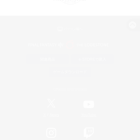
パソコン版へ
関連商品
e-STOREで購入
ゲームダウンロード
Official Information
/
X
News
YouTube