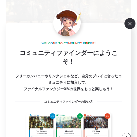
Mahershalalhashbas
W
E
L
C
O
M
E
T
O
C
O
M
M
U
N
I
T
Y
F
I
N
D
E
R
!
追加メンバー募集
Belias [Meteor]
コミュニティファインダーにようこ
そ！
20
募集人数
フリーカンパニーやリンクシェルなど、自分のプレイに合ったコ
まったりしながらもワイワイ楽しみたい！
ミュニティに加入して、
ファイナルファンタジーXIVの世界をもっと楽しもう！
初心者/若葉歓迎
コミュニティファインダーの使い方
復帰者歓迎
零式挑戦
なんでも楽しむ