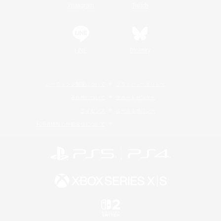
Instagram
Twitch
LINE
Bluesky
レーティング制度について
プライバシーポリシー
著作権について
サポートセンター
ライセンス
ルール＆ポリシー
利用者情報の外部送信について