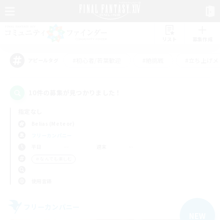
リスト
募集作成
#初心者/若葉歓迎
#絶挑戦
#立ち上げメ
アピールタグ
10件の募集が見つかりました！
指定なし
Belias (Meteor)
フリーカンパニー
平日
週末
＃なんでも楽しむ
使用言語
フリーカンパニー
NEW