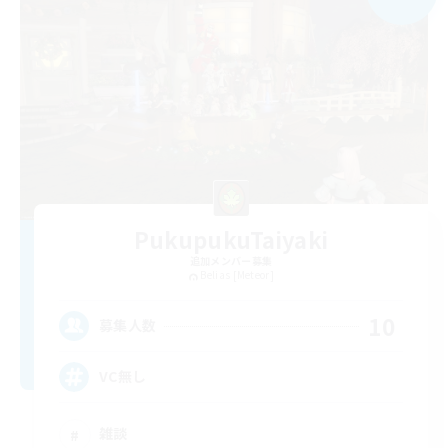
PukupukuTaiyaki
追加メンバー募集
Belias [Meteor]
10
募集人数
VC無し
雑談