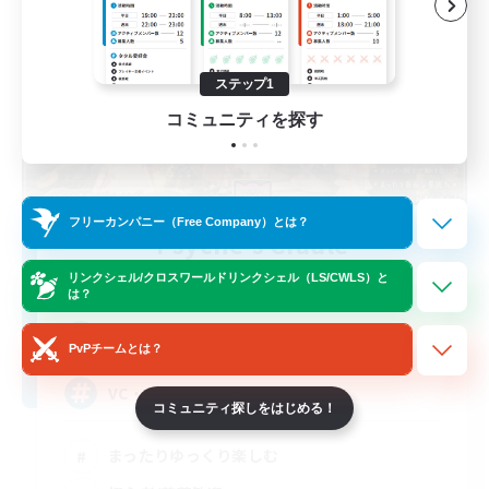
ステップ1
コミュニティを探す
フリーカンパニー（Free Company）とは？
Psyche's Cradle
追加メンバー募集
リンクシェル/クロスワールドリンクシェル（LS/CWLS）と
Belias [Meteor]
は？
5
募集人数
PvPチームとは？
VC・ディスコのないFCです！
コミュニティ探しをはじめる！
まったりゆっくり楽しむ