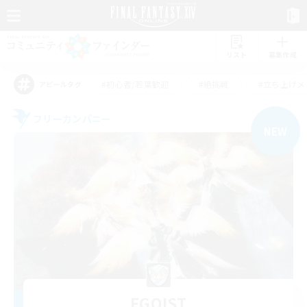
リスト
募集作成
#初心者/若葉歓迎
#絶挑戦
#立ち上げメ
アピールタグ
フリーカンパニー
NEW
EGOIST