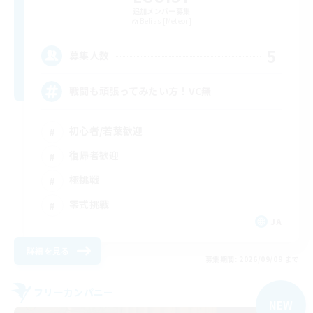
追加メンバー募集
Belias [Meteor]
5
募集人数
戦闘も頑張ってみたい方！VC無
初心者/若葉歓迎
復帰者歓迎
極挑戦
零式挑戦
JA
詳細を見る
募集期間: 2026/09/09 まで
フリーカンパニー
NEW