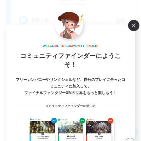
Belias [Meteor]
20
募集人数
まったりしながらもワイワイ楽しみたい！
W
E
L
C
O
M
E
T
O
C
O
M
M
U
N
I
T
Y
F
I
N
D
E
R
!
初心者/若葉歓迎
コミュニティファインダーにようこ
そ！
復帰者歓迎
零式挑戦
フリーカンパニーやリンクシェルなど、自分のプレイに合ったコ
なんでも楽しむ
ミュニティに加入して、
ファイナルファンタジーXIVの世界をもっと楽しもう！
JA
コミュニティファインダーの使い方
詳細を見る
募集期間: 2026/09/08 まで
フリーカンパニー
NEW