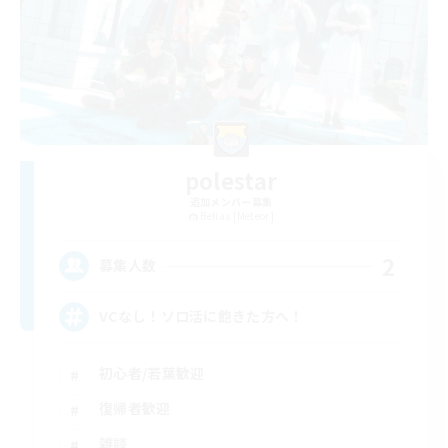
polestar
追加メンバー募集
Belias [Meteor]
2
募集人数
VCなし！ソロ活に飽きた方へ！
初心者/若葉歓迎
復帰者歓迎
雑談