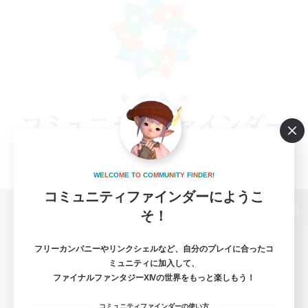
W
E
L
C
O
M
E
T
O
C
O
M
M
U
N
I
T
Y
F
I
N
D
E
R
!
コミュニティファインダーにようこ
そ！
パソコン版へ
フリーカンパニーやリンクシェルなど、自分のプレイに合ったコ
ミュニティに加入して、
ファイナルファンタジーXIVの世界をもっと楽しもう！
関連商品
e-STOREで購入
コミュニティファインダーの使い方