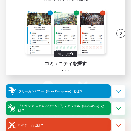
ゲームダウンロード
Official Information
/
X
News
YouTube
ステップ1
コミュニティを探す
Instagram
Twitch
フリーカンパニー（Free Company）とは？
LINE
Bluesky
リンクシェル/クロスワールドリンクシェル（LS/CWLS）と
は？
レーティング制度について
プライバシーポリシー
著作権について
サポートセンター
PvPチームとは？