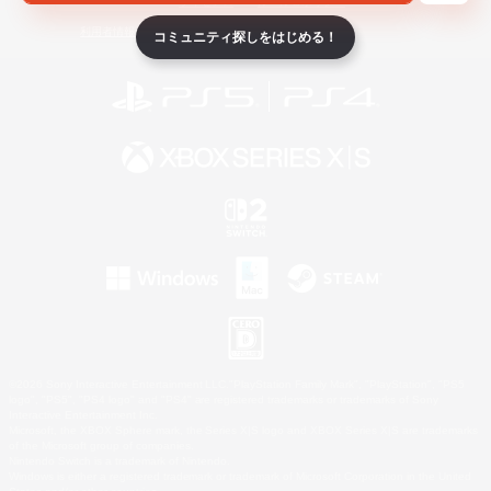
ライセンス
ルール＆ポリシー
利用者情報の外部送信について
コミュニティ探しをはじめる！
©2026 Sony Interactive Entertainment LLC."PlayStation Family Mark", "PlayStation", "PS5
logo", "PS5", "PS4 logo" and "PS4" are registered trademarks or trademarks of Sony
Interactive Entertainment Inc.
Microsoft, the XBOX Sphere mark, the Series X|S logo and XBOX Series X|S are trademarks
of the Microsoft group of companies.
Nintendo Switch is a trademark of Nintendo.
Windows is either a registered trademark or trademark of Microsoft Corporation in the United