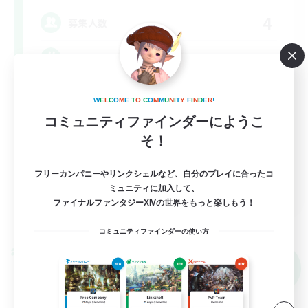
4
募集人数
絶アレキ
絶挑戦
W
E
L
C
O
M
E
T
O
C
O
M
M
U
N
I
T
Y
F
I
N
D
E
R
!
立ち上げメンバー募集
コミュニティファインダーにようこ
そ！
フリーカンパニーやリンクシェルなど、自分のプレイに合ったコ
JA
ミュニティに加入して、
ファイナルファンタジーXIVの世界をもっと楽しもう！
詳細を見る
募集期間: 2026/09/08 まで
コミュニティファインダーの使い方
クロスワールドリンクシェル
NEW