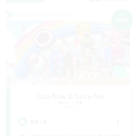
クロスワールドリンクシェル
NEW
Just flow & have fun
追加メンバー募集
Meteor
1
募集人数
VC無のテキチャ中心のCWLS‼︎思いやりを大事