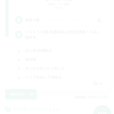
追加メンバー募集
Meteor
4
募集人数
フリトラ/若葉/高難度初心者限定募集！ゆるく
極攻略
初心者/若葉歓迎
極挑戦
まったりゆっくり楽しむ
クリア目指して頑張る
JA
詳細を見る
募集期間: 2026/09/08 まで
クロスワールドリンクシェル
NEW