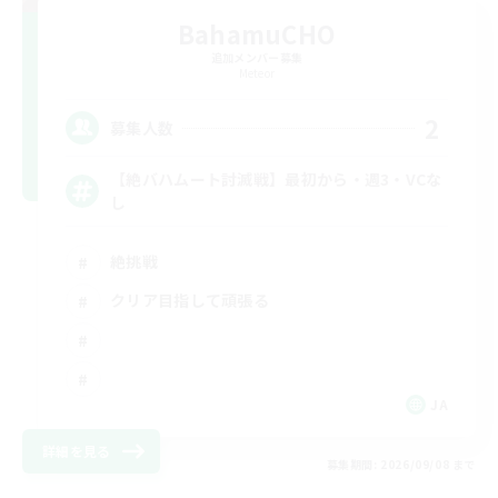
BahamuCHO
追加メンバー募集
Meteor
2
募集人数
【絶バハムート討滅戦】最初から・週3・VCな
し
絶挑戦
クリア目指して頑張る
JA
詳細を見る
募集期間: 2026/09/08 まで