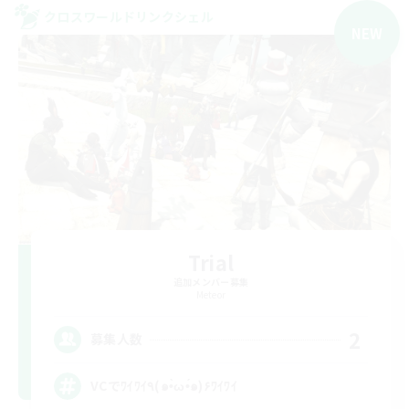
クロスワールドリンクシェル
NEW
Trial
追加メンバー募集
Meteor
2
募集人数
VCでﾜｲﾜｲ٩(๑•̀ω•́๑)۶ﾜｲﾜｲ