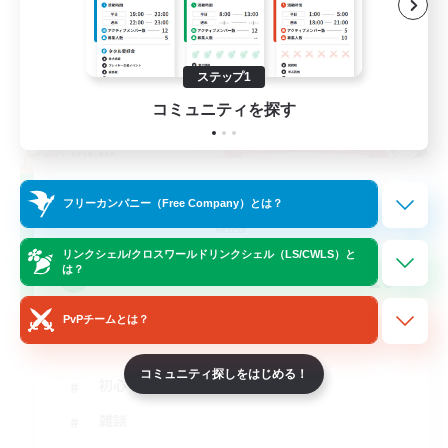
ステップ1
コミュニティを探す
RON of LIGHT
フリーカンパニー（Free Company）とは？
追加メンバー募集
Meteor
リンクシェル/クロスワールドリンクシェル（LS/CWLS）と
10
は？
募集人数
PvPチームとは？
麻雀を気軽に楽しめる様に
コミュニティ探しをはじめる！
初心者/若葉歓迎
雑談