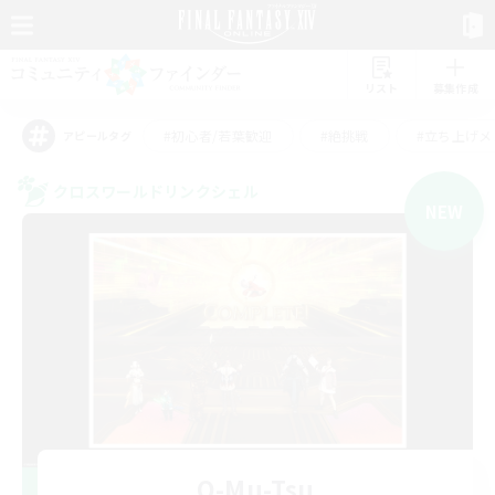
リスト
募集作成
#初心者/若葉歓迎
#絶挑戦
#立ち上げメ
アピールタグ
クロスワールドリンクシェル
NEW
O-Mu-Tsu