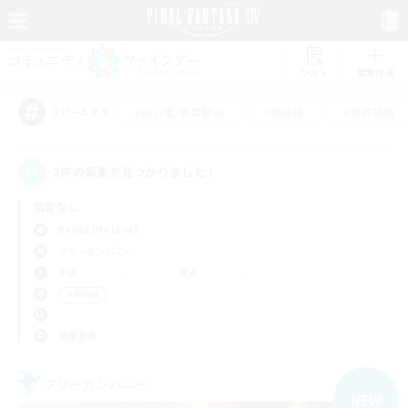
リスト
募集作成
#初心者/若葉歓迎
#絶挑戦
#零式挑戦
アピールタグ
2件の募集が見つかりました！
指定なし
Belias (Meteor)
フリーカンパニー
平日
週末
＃極挑戦
使用言語
フリーカンパニー
NEW