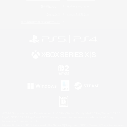
著作権について
サポートセンター
ライセンス
ルール＆ポリシー
利用者情報の外部送信について
©2026 Sony Interactive Entertainment LLC."PlayStation Family Mark", "PlayStation", "PS5
logo", "PS5", "PS4 logo" and "PS4" are registered trademarks or trademarks of Sony
Interactive Entertainment Inc.
Microsoft, the XBOX Sphere mark, the Series X|S logo and XBOX Series X|S are trademarks