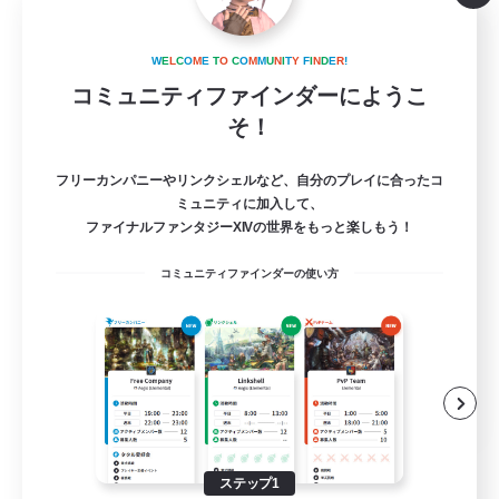
TAMAGOKAKEGOHAN
W
E
L
C
O
M
E
T
O
C
O
M
M
U
N
I
T
Y
F
I
N
D
E
R
!
追加メンバー募集
Belias [Meteor]
コミュニティファインダーにようこ
そ！
10
募集人数
フリーカンパニーやリンクシェルなど、自分のプレイに合ったコ
楽しく遊びましょう！
ミュニティに加入して、
ファイナルファンタジーXIVの世界をもっと楽しもう！
初心者/若葉歓迎
コミュニティファインダーの使い方
体験歓迎
なんでも楽しむ
極挑戦
JA
詳細を見る
募集期間: 2026/09/04 まで
ステップ1