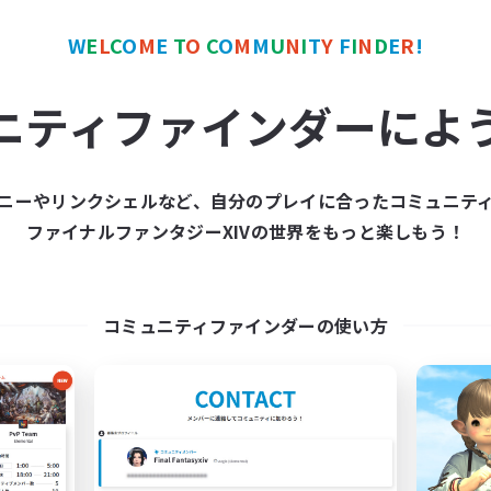
W
E
L
C
O
M
E
T
O
C
O
M
M
U
N
I
T
Y
F
I
N
D
E
R
!
カンパニー
フリーカンパニー
NEW
ニティファインダーによ
ニーやリンクシェルなど、自分のプレイに合ったコミュニテ
ファイナルファンタジーXIVの世界をもっと楽しもう！
Smile Alway's
Psyche's Cradl
追加メンバー募集
追加メンバー募集
Belias [Meteor]
Belias [Meteor]
コミュニティファインダーの使い方
動時間
活動時間
21:00
24:00
21:00
日
平日
21:00
24:00
9:00
末
週末
10
クティブメンバー数
アクティブメンバー数