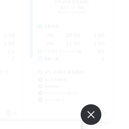
Shyne Bonds
追加メンバー募集
Belias [Meteor]
活動時間
2:00
20:00
1:00
平日
3:00
13:00
1:00
週末
13
45
アクティブメンバー数
2
5
募集人数
きた方
安心出来る帰る場所
初心者/若葉歓迎
復帰者歓迎
まったりゆっくり楽しむ
なんでも楽しむ
JA
JA
26/09/05 まで
募集期間: 2026/09/05 まで