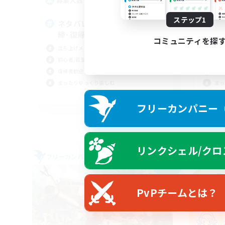
3
募集人数
募
ステップ1
ネタバレ配慮を徹底！若葉･熟
ま
練･復帰を問いません◎
イ
コミュニティを探
立ち上げメンバー募集
社会
初心者/若葉歓迎
復帰
復帰者歓迎
初心
まったりゆっくり楽しむ
まっ
JA
フリーカンパニー（F
募集期間: 2026/09/05 まで
リンクシェル/クロ
フリーカンパニー
フリー
NEW
PvPチームとは？