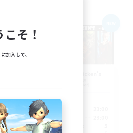
フリーカンパニー
NEW
NEW
うこそ！
ィに加入して、
e
knock flat chicken's
追加メンバー募集
Belias [Meteor]
活動時間
2:00
21:00
23:00
平日
1:00
21:00
23:00
週末
4
5
アクティブメンバー数