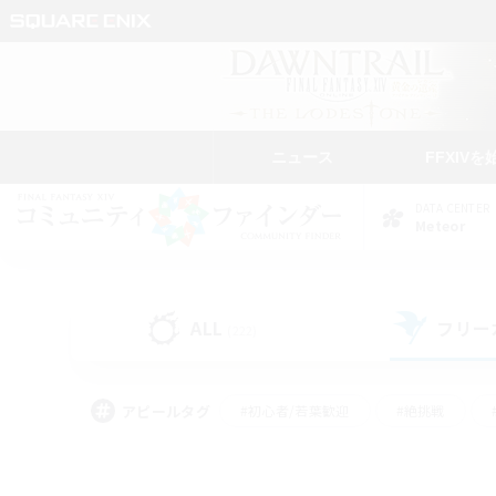
ニュース
FFXIVを
DATA CENTER
Meteor
ALL
フリー
(222)
アピールタグ
#初心者/若葉歓迎
#絶挑戦
#学生中心
#なんでも楽しむ
#モブハント
#
#演奏
#ミラプリ（ミラ