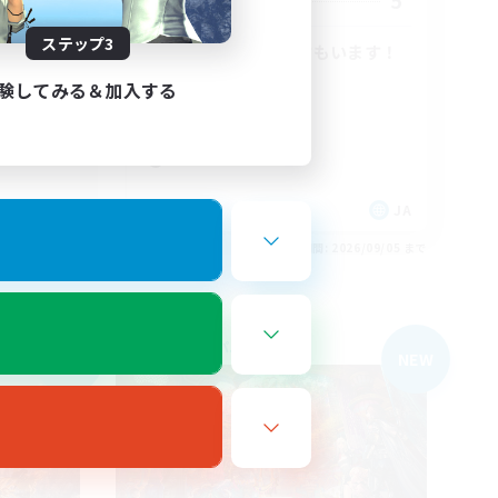
5
5
募集人数
ステップ3
Cです！
VC有！聞き専の方もいます！
社会人中心
験してみる＆加入する
まったりゆっくり楽しむ
雑談
体験歓迎
JA
JA
26/09/05 まで
募集期間: 2026/09/05 まで
フリーカンパニー
NEW
NEW