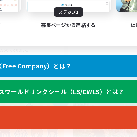
1
集人数
募集人数
ステップ2
ったりのんびりエオルゼアラ
VC・ディスコのないF
フ！
まったりゆっくり楽しむ
す
募集ページから連絡する
体
人中心
初心者/若葉歓迎
者歓迎
レベリング
者/若葉歓迎
雑談
たりゆっくり楽しむ
JA
ree Company）とは？
募集期間: 2026/09/05 まで
募集期間: 20
スワールドリンクシェル（LS/CWLS）とは？
カンパニー
フリーカンパニー
NEW