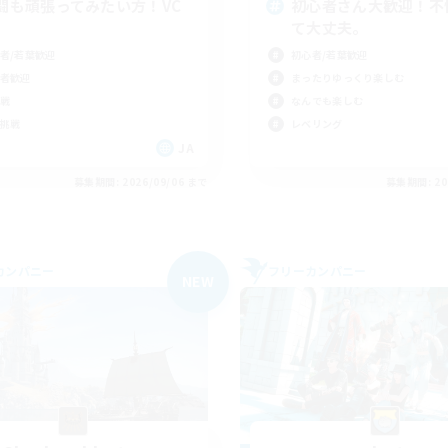
闘も頑張ってみたい方！VC
初心者さん大歓迎！不
て大丈夫。
者/若葉歓迎
初心者/若葉歓迎
者歓迎
まったりゆっくり楽しむ
戦
なんでも楽しむ
挑戦
レベリング
JA
募集期間: 2026/09/06 まで
募集期間: 20
カンパニー
フリーカンパニー
NEW