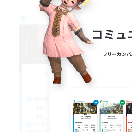
フリーカンパニー
フリー
NEW
コミュ
フリーカンパ
El Nido Diario
追加メンバー募集
Belias [Meteor]
活動時間
活
20:00
1:00
平日
平
19:00
3:00
週末
週
5
アクティブメンバー数
ア