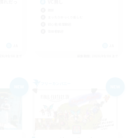
慣れだっ
VC無し
雑談
まったりゆっくり楽しむ
初心者/若葉歓迎
復帰者歓迎
JA
JA
26/09/06 まで
募集期間: 2026/09/06 まで
フリーカンパニー
NEW
NEW