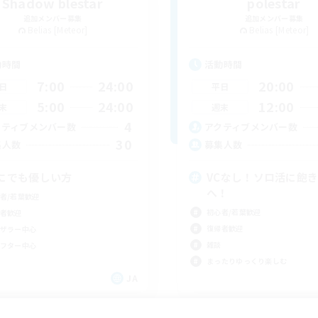
Shadow blestar
polestar
追加メンバー募集
追加メンバー募集
Belias [Meteor]
Belias [Meteor]
動時間
活動時間
7:00
24:00
20:00
日
平日
5:00
24:00
12:00
末
週末
4
クティブメンバー数
アクティブメンバー数
30
集人数
募集人数
にでも優しい方
VCなし！ソロ活に飽
へ！
者/若葉歓迎
初心者/若葉歓迎
者歓迎
復帰者歓迎
ザラー中心
雑談
フター中心
まったりゆっくり楽しむ
JA
募集期間: 2026/09/05 まで
募集期間: 20