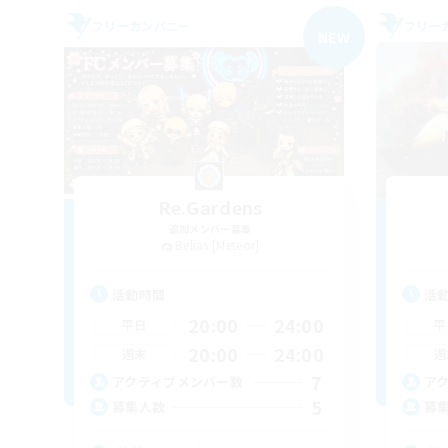
フリーカンパニー
フリー
NEW
Re.Gardens
追加メンバー募集
Belias [Meteor]
活動時間
活
20:00
24:00
平日
平
20:00
24:00
週末
週
7
アクティブメンバー数
ア
5
募集人数
募