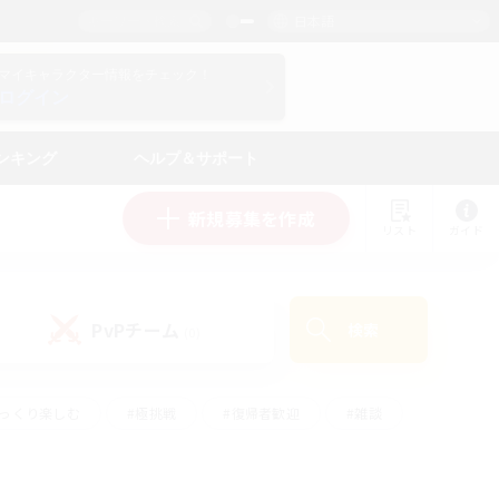
日本語
マイキャラクター情報をチェック！
ログイン
ンキング
ヘルプ＆サポート
新規募集を作成
リスト
ガイド
PvPチーム
検索
(0)
ゆっくり楽しむ
#極挑戦
#復帰者歓迎
#雑談
#ハウジング
#トレジャーハント
#レベリング
#プレイヤー主催イベント