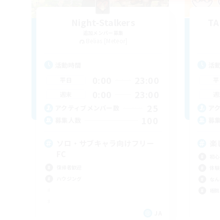
Night-Stalkers
T
追加メンバー募集
Belias [Meteor]
活動時間
活
0:00
23:00
平日
平
0:00
23:00
週末
週
25
アクティブメンバー数
ア
100
募集人数
募
ソロ・サブキャラ向けフリー
楽
FC
初心
復帰者歓迎
体験
ハウジング
なん
極挑
JA