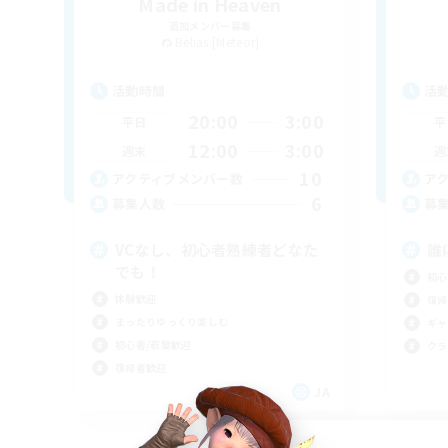
Made in Heaven
追加メンバー募集
Belias [Meteor]
活動時間
活
20:00
3:00
平日
平
12:00
3:00
週末
週
10
アクティブメンバー数
ア
6
募集人数
募
VCなし、初心者熟練者どなた
誰
でも！
初心
体験歓迎
復帰
まったりゆっくり楽しむ
ギャ
初心者/若葉歓迎
クラ
復帰者歓迎
JA
募集期間: 2026/09/05 まで