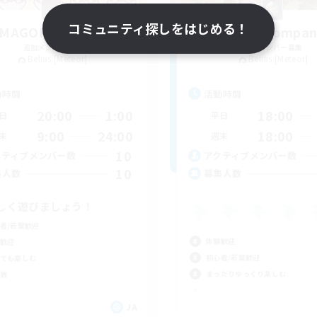
コミュニティ探しをはじめる！
AMAGOKAKEGOHAN
Reeya Compan
追加メンバー募集
追加メンバー募集
Belias [Meteor]
Belias [Meteor]
動時間
活動時間
20:00
1:00
18:00
日
平日
9:00
24:00
18:00
末
週末
10
クティブメンバー数
アクティブメンバー数
10
集人数
募集人数
しく遊びましょう！
者/若葉歓迎
体験歓迎
歓迎
初心者/若葉歓迎
でも楽しむ
まったりゆっくり楽しむ
戦
JA