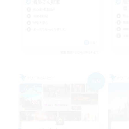
若葉さん限定
戦
無
初心者/若葉歓迎
初心
復帰者歓迎
復帰
社会人中心
極挑
まったりゆっくり楽しむ
零式
JA
募集期間: 2026/09/06 まで
フリーカンパニー
フリー
NEW