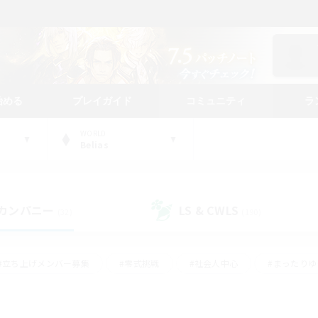
始める
プレイガイド
コミュニティ
ラ
WORLD
Belias
カンパニー
LS & CWLS
(32)
(190)
#立ち上げメンバー募集
#零式挑戦
#社会人中心
#まったり
体験歓迎
#クラフター中心
#ロールプレイ
#ギャザラー中心
ージュプリズム）
#スクリーンショット撮影
#クリア目指して頑張る