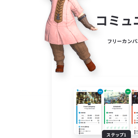
コミ
コミュ
コミュニ
自分に合っ
フリーカンパ
ステップ1