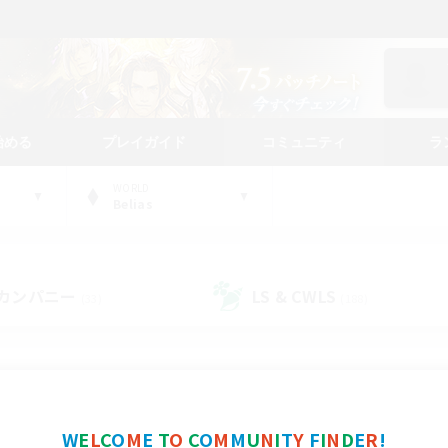
始める
プレイガイド
コミュニティ
ラ
WORLD
Belias
カンパニー
LS & CWLS
(33)
(188)
コミュニティファインダー
W
E
L
C
O
M
E
T
O
C
O
M
M
U
N
I
T
Y
F
I
N
D
E
R
!