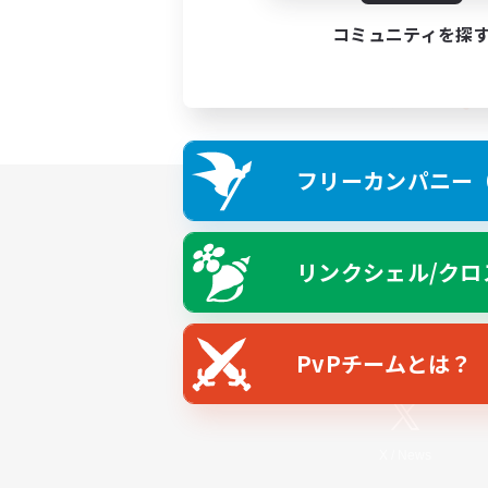
コミュニティを探
フリーカンパニー（F
リンクシェル/クロ
PvPチームとは？
X
/
News