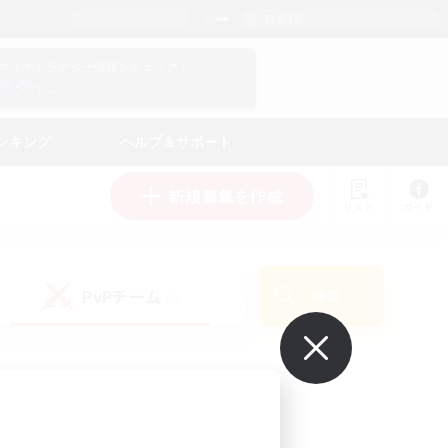
日本語
マイキャラクター情報をチェック！
ログイン
ンキング
ヘルプ＆サポート
新規募集を作成
リスト
ガイド
PvPチーム
検索
(0)
で