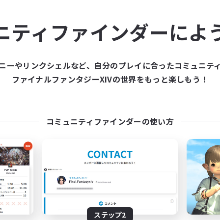
ュニティメンバーを集め
ニティファインダーによ
ティファインダーは、一緒に冒険する仲間を募集することが
た仲間を集めて、ファイナルファンタジーXIVの世界をもっ
ニーやリンクシェルなど、自分のプレイに合ったコミュニテ
ファイナルファンタジーXIVの世界をもっと楽しもう！
新規募集を作成する
コミュニティファインダーの使い方
ステップ2