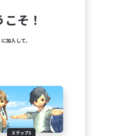
よう！
うこそ！
できます。
と楽しもう！
ィに加入して、
ステップ3