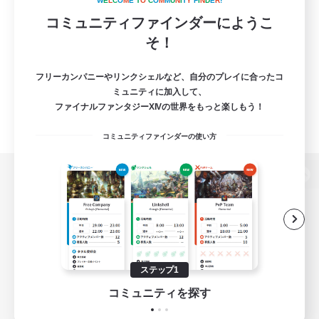
W
E
L
C
O
M
E
T
O
C
O
M
M
U
N
I
T
Y
F
I
N
D
E
R
!
コミュニティファインダーにようこ
そ！
フリーカンパニーやリンクシェルなど、自分のプレイに合ったコ
ミュニティに加入して、
ファイナルファンタジーXIVの世界をもっと楽しもう！
コミュニティファインダーの使い方
パソコン版へ
関連商品
e-STOREで購入
ステップ1
ゲームダウンロード
コミュニティを探す