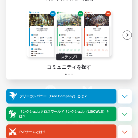
ゲームダウンロード
Official Information
/
X
News
YouTube
ステップ1
コミュニティを探す
Instagram
Twitch
フリーカンパニー（Free Company）とは？
LINE
Bluesky
リンクシェル/クロスワールドリンクシェル（LS/CWLS）と
は？
レーティング制度について
プライバシーポリシー
著作権について
サポートセンター
PvPチームとは？