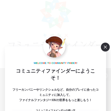
W
E
L
C
O
M
E
T
O
C
O
M
M
U
N
I
T
Y
F
I
N
D
E
R
!
コミュニティファインダーにようこ
そ！
パソコン版へ
フリーカンパニーやリンクシェルなど、自分のプレイに合ったコ
ミュニティに加入して、
ファイナルファンタジーXIVの世界をもっと楽しもう！
関連商品
e-STOREで購入
コミュニティファインダーの使い方