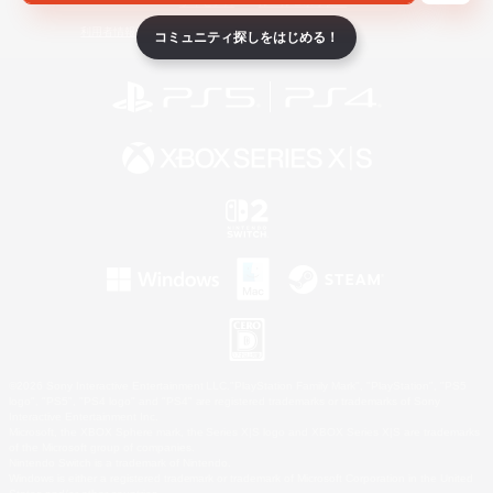
ライセンス
ルール＆ポリシー
利用者情報の外部送信について
コミュニティ探しをはじめる！
©2026 Sony Interactive Entertainment LLC."PlayStation Family Mark", "PlayStation", "PS5
logo", "PS5", "PS4 logo" and "PS4" are registered trademarks or trademarks of Sony
Interactive Entertainment Inc.
Microsoft, the XBOX Sphere mark, the Series X|S logo and XBOX Series X|S are trademarks
of the Microsoft group of companies.
Nintendo Switch is a trademark of Nintendo.
Windows is either a registered trademark or trademark of Microsoft Corporation in the United