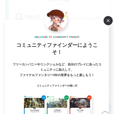
追加メンバー募集
Meteor
--
募集人数
野良で行く勇気がない...って方は必見！
W
E
L
C
O
M
E
T
O
C
O
M
M
U
N
I
T
Y
F
I
N
D
E
R
!
極挑戦
コミュニティファインダーにようこ
そ！
なんでも楽しむ
社会人中心
フリーカンパニーやリンクシェルなど、自分のプレイに合ったコ
ミュニティに加入して、
ファイナルファンタジーXIVの世界をもっと楽しもう！
JA
コミュニティファインダーの使い方
詳細を見る
募集期間: 2026/09/06 まで
フリーカンパニー
NEW