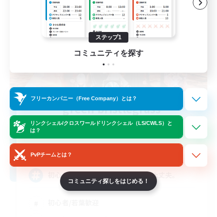
ステップ1
コミュニティを探す
フリーカンパニー（Free Company）とは？
green bristlegrass
追加メンバー募集
リンクシェル/クロスワールドリンクシェル（LS/CWLS）と
Belias [Meteor]
は？
5
募集人数
PvPチームとは？
初心者さん大歓迎！不慣れだって大丈夫。
コミュニティ探しをはじめる！
初心者/若葉歓迎