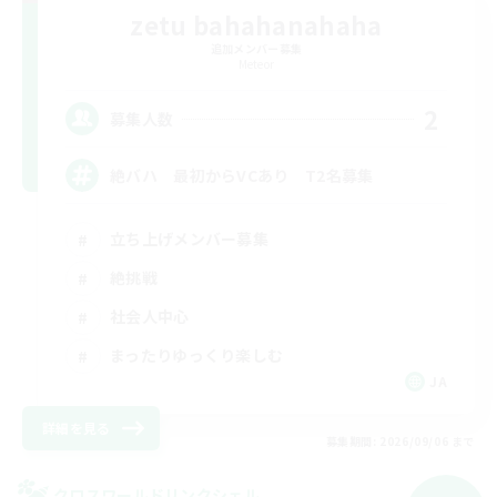
zetu bahahanahaha
追加メンバー募集
Meteor
2
募集人数
絶バハ 最初からVCあり T2名募集
立ち上げメンバー募集
絶挑戦
社会人中心
まったりゆっくり楽しむ
JA
詳細を見る
募集期間: 2026/09/06 まで
クロスワールドリンクシェル