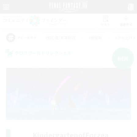
リスト
募集作成
#初心者/若葉歓迎
#絶挑戦
#立ち上げメ
アピールタグ
クロスワールドリンクシェル
NEW
KindergartenofEorzea