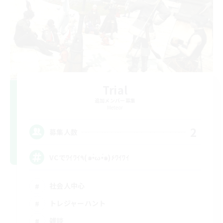
Trial
追加メンバー募集
Meteor
2
募集人数
VCでﾜｲﾜｲ٩(๑•̀ω•́๑)۶ﾜｲﾜｲ
社会人中心
トレジャーハント
雑談