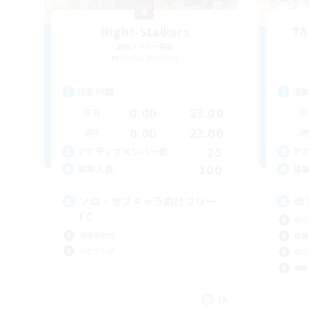
Night-Stalkers
T
追加メンバー募集
Belias [Meteor]
活動時間
活
0:00
23:00
平日
平
0:00
23:00
週末
週
25
アクティブメンバー数
ア
100
募集人数
募
ソロ・サブキャラ向けフリー
楽
FC
初心
復帰者歓迎
体験
ハウジング
なん
極挑
JA