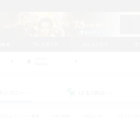
始める
プレイガイド
コミュニティ
ラ
WORLD
Belias
カンパニー
LS & CWLS
(32)
(186)
#立ち上げメンバー募集
#零式挑戦
#社会人中心
#まったり
体験歓迎
#クラフター中心
#ロールプレイ
#ギャザラー中心
ージュプリズム）
#スクリーンショット撮影
#クリア目指して頑張る