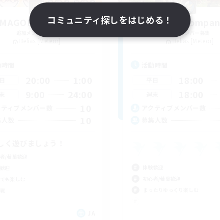
コミュニティ探しをはじめる！
AMAGOKAKEGOHAN
Reeya Compan
追加メンバー募集
追加メンバー募集
Belias [Meteor]
Belias [Meteor]
動時間
活動時間
20:00
1:00
18:00
日
平日
9:00
24:00
18:00
末
週末
10
クティブメンバー数
アクティブメンバー数
10
集人数
募集人数
しく遊びましょう！
者/若葉歓迎
体験歓迎
歓迎
初心者/若葉歓迎
でも楽しむ
まったりゆっくり楽しむ
戦
JA