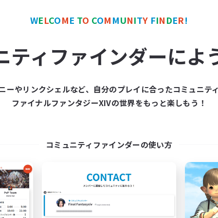
W
E
L
C
O
M
E
T
O
C
O
M
M
U
N
I
T
Y
F
I
N
D
E
R
!
カンパニー
フリーカンパニー
NEW
ニティファインダーによ
ニーやリンクシェルなど、自分のプレイに合ったコミュニテ
ファイナルファンタジーXIVの世界をもっと楽しもう！
Shadow blestar
Psyche's Cradl
追加メンバー募集
追加メンバー募集
Belias [Meteor]
Belias [Meteor]
コミュニティファインダーの使い方
動時間
活動時間
7:00
24:00
21:00
日
平日
5:00
24:00
9:00
末
週末
4
クティブメンバー数
アクティブメンバー数