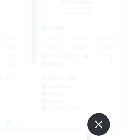
Re.Gardens
追加メンバー募集
Belias [Meteor]
活動時間
2:00
20:00
24:00
平日
3:00
20:00
24:00
週末
13
7
アクティブメンバー数
2
5
募集人数
きた方
若葉さん限定
初心者/若葉歓迎
復帰者歓迎
社会人中心
まったりゆっくり楽しむ
JA
JA
26/09/06 まで
募集期間: 2026/09/06 まで