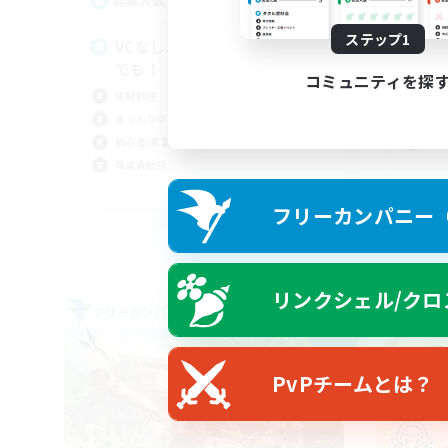
6
募集人数
募
ステップ1
VCなし、初心者熟練者どなた
誰
でも！
初心
コミュニティを探
体験歓迎
復帰
まったりゆっくり楽しむ
ギャ
初心者/若葉歓迎
クラ
復帰者歓迎
JA
フリーカンパニー（F
募集期間: 2026/09/05 まで
リンクシェル/クロ
フリーカンパニー
フリー
NEW
PvPチームとは？