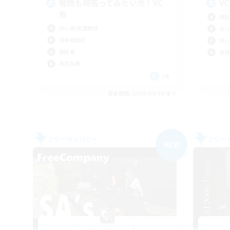
戦闘も頑張ってみたい方！VC
V
無
雑談
初心者/若葉歓迎
まっ
復帰者歓迎
初心
極挑戦
復帰
零式挑戦
JA
募集期間: 2026/09/06 まで
フリーカンパニー
フリー
NEW