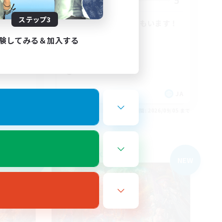
5
5
募集人数
ステップ3
Cです！
VC有！聞き専の方もいます！
社会人中心
験してみる＆加入する
まったりゆっくり楽しむ
雑談
体験歓迎
JA
JA
26/09/05 まで
募集期間: 2026/09/05 まで
フリーカンパニー
NEW
NEW