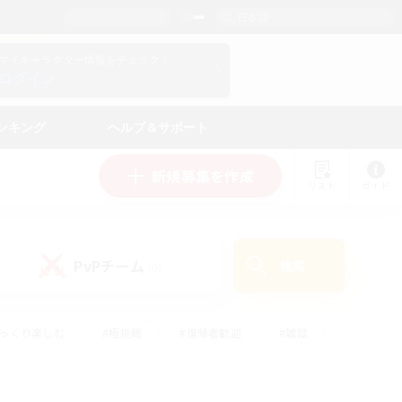
日本語
マイキャラクター情報をチェック！
ログイン
ンキング
ヘルプ＆サポート
新規募集を作成
リスト
ガイド
PvPチーム
検索
(0)
ゆっくり楽しむ
#極挑戦
#復帰者歓迎
#雑談
#ハウジング
#トレジャーハント
#レベリング
#プレイヤー主催イベント