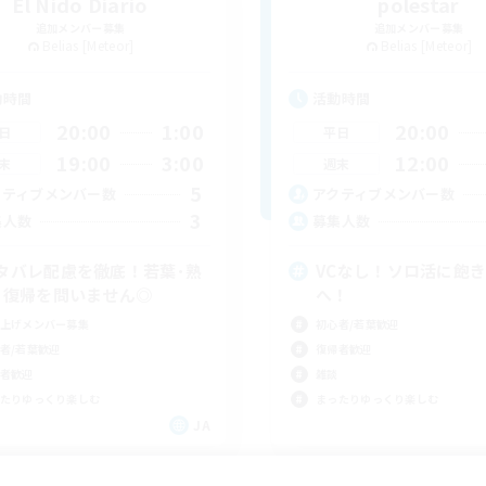
El Nido Diario
polestar
追加メンバー募集
追加メンバー募集
Belias [Meteor]
Belias [Meteor]
動時間
活動時間
20:00
1:00
20:00
日
平日
19:00
3:00
12:00
末
週末
5
クティブメンバー数
アクティブメンバー数
3
集人数
募集人数
タバレ配慮を徹底！若葉･熟
VCなし！ソロ活に飽
･復帰を問いません◎
へ！
上げメンバー募集
初心者/若葉歓迎
者/若葉歓迎
復帰者歓迎
者歓迎
雑談
たりゆっくり楽しむ
まったりゆっくり楽しむ
JA
募集期間: 2026/09/06 まで
募集期間: 20