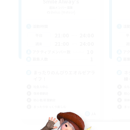
Smile Alway's
追加メンバー募集
Belias [Meteor]
活動時間
活
21:00
24:00
平日
平
21:00
24:00
週末
週
10
アクティブメンバー数
ア
1
募集人数
募
まったりのんびりエオルゼアラ
ネ
イフ！
練
社会人中心
立ち
復帰者歓迎
初心
初心者/若葉歓迎
復帰
まったりゆっくり楽しむ
まっ
JA
募集期間: 2026/09/06 まで