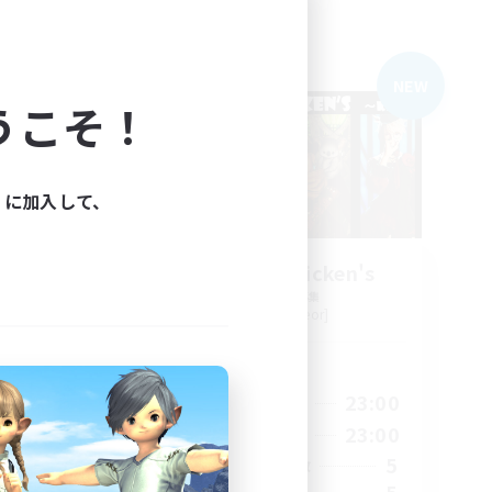
フリーカンパニー
NEW
NEW
うこそ！
ィに加入して、
e
knock flat chicken's
追加メンバー募集
Belias [Meteor]
活動時間
2:00
21:00
23:00
平日
1:00
21:00
23:00
週末
4
5
アクティブメンバー数