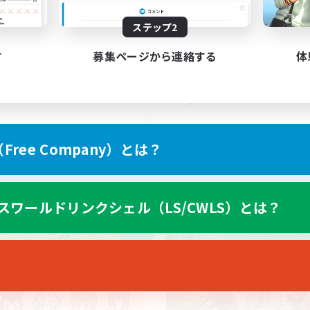
30
集人数
募集人数
ステップ2
にでも優しい方
VC・ディスコのないF
者/若葉歓迎
まったりゆっくり楽しむ
す
募集ページから連絡する
体
者歓迎
初心者/若葉歓迎
ザラー中心
レベリング
フター中心
雑談
JA
ree Company）とは？
募集期間: 2026/09/05 まで
募集期間: 20
スワールドリンクシェル（LS/CWLS）とは？
カンパニー
フリーカンパニー
NEW