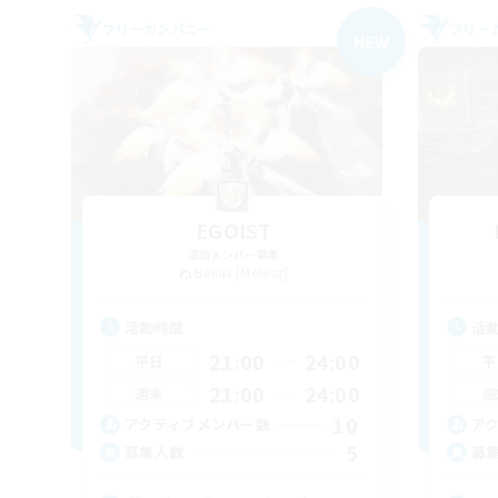
フリーカンパニー
フリー
NEW
EGOIST
追加メンバー募集
Belias [Meteor]
活動時間
活
21:00
24:00
平日
平
21:00
24:00
週末
週
10
アクティブメンバー数
ア
5
募集人数
募