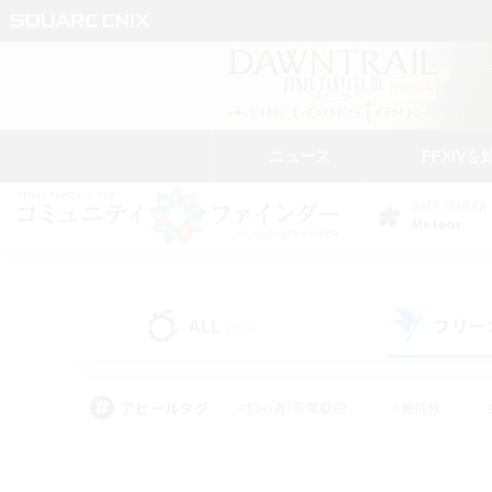
ニュース
FFXIVを
DATA CENTER
Meteor
ALL
フリー
(218)
アピールタグ
#初心者/若葉歓迎
#絶挑戦
#学生中心
#なんでも楽しむ
#モブハント
#
#演奏
#ミラプリ（ミラ