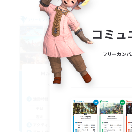
フリーカンパニー
フリー
NEW
コミュ
フリーカンパ
Made in Heaven
追加メンバー募集
Belias [Meteor]
活動時間
活
20:00
3:00
平日
平
12:00
3:00
週末
週
10
アクティブメンバー数
ア