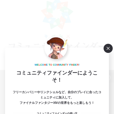
W
E
L
C
O
M
E
T
O
C
O
M
M
U
N
I
T
Y
F
I
N
D
E
R
!
コミュニティファインダーにようこ
そ！
パソコン版へ
フリーカンパニーやリンクシェルなど、自分のプレイに合ったコ
ミュニティに加入して、
ファイナルファンタジーXIVの世界をもっと楽しもう！
関連商品
e-STOREで購入
コミュニティファインダーの使い方