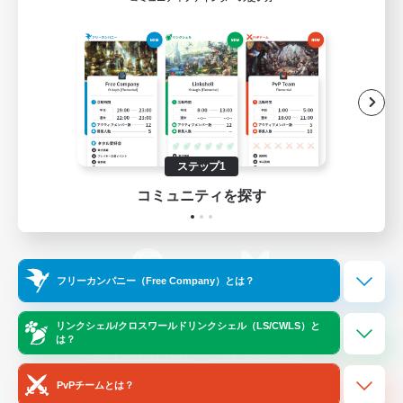
ゲームダウンロード
Official Information
/
X
News
YouTube
ステップ1
コミュニティを探す
Instagram
Twitch
フリーカンパニー（Free Company）とは？
LINE
Bluesky
リンクシェル/クロスワールドリンクシェル（LS/CWLS）と
は？
レーティング制度について
プライバシーポリシー
著作権について
サポートセンター
PvPチームとは？