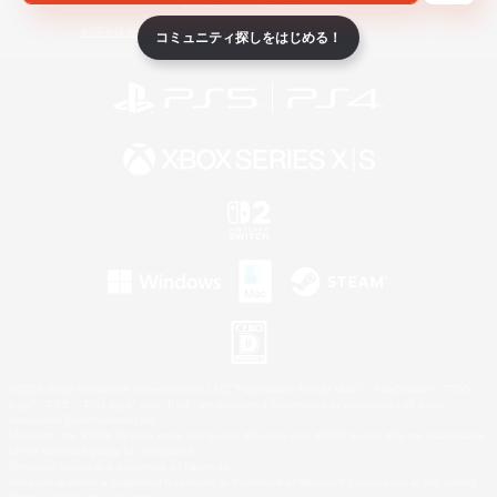
ライセンス
ルール＆ポリシー
利用者情報の外部送信について
コミュニティ探しをはじめる！
©2026 Sony Interactive Entertainment LLC."PlayStation Family Mark", "PlayStation", "PS5
logo", "PS5", "PS4 logo" and "PS4" are registered trademarks or trademarks of Sony
Interactive Entertainment Inc.
Microsoft, the XBOX Sphere mark, the Series X|S logo and XBOX Series X|S are trademarks
of the Microsoft group of companies.
Nintendo Switch is a trademark of Nintendo.
Windows is either a registered trademark or trademark of Microsoft Corporation in the United