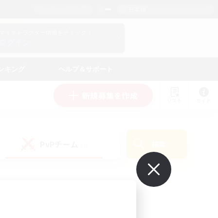
日本語
マイキャラクター情報をチェック！
ログイン
ンキング
ヘルプ＆サポート
新規募集を作成
リスト
ガイド
PvPチーム
検索
(0)
で