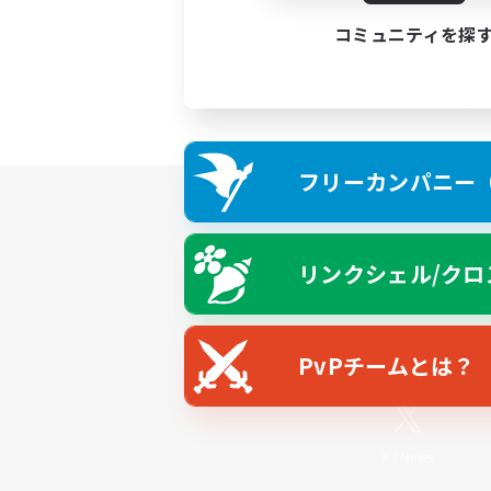
コミュニティを探
フリーカンパニー（F
リンクシェル/クロ
PvPチームとは？
X
/
News