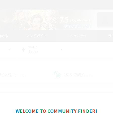
始める
プレイガイド
コミュニティ
ラ
WORLD
Belias
カンパニー
LS & CWLS
(32)
(189)
コミュニティファインダー
W
E
L
C
O
M
E
T
O
C
O
M
M
U
N
I
T
Y
F
I
N
D
E
R
!