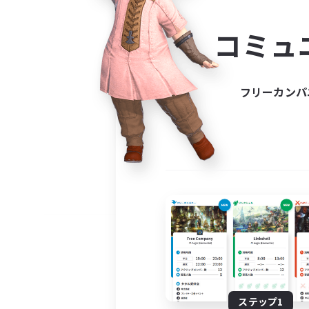
コミ
コミュ
コミュニ
自分に合っ
フリーカンパ
ステップ1