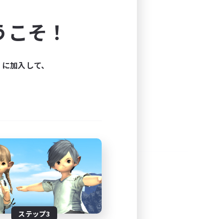
よう！
うこそ！
できます。
と楽しもう！
ィに加入して、
ステップ3