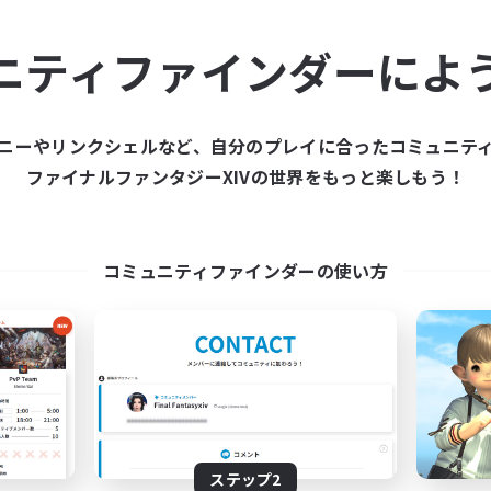
ュニティメンバーを集め
ニティファインダーによ
ティファインダーは、一緒に冒険する仲間を募集することが
た仲間を集めて、ファイナルファンタジーXIVの世界をもっ
ニーやリンクシェルなど、自分のプレイに合ったコミュニテ
ファイナルファンタジーXIVの世界をもっと楽しもう！
新規募集を作成する
コミュニティファインダーの使い方
ステップ2