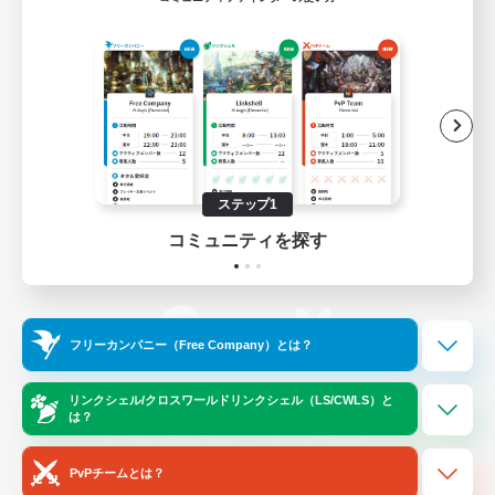
ゲームダウンロード
Official Information
/
X
News
YouTube
ステップ1
コミュニティを探す
Instagram
Twitch
フリーカンパニー（Free Company）とは？
LINE
Bluesky
リンクシェル/クロスワールドリンクシェル（LS/CWLS）と
は？
レーティング制度について
プライバシーポリシー
著作権について
サポートセンター
PvPチームとは？