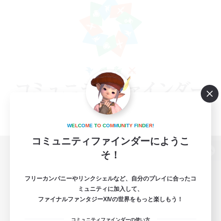
W
E
L
C
O
M
E
T
O
C
O
M
M
U
N
I
T
Y
F
I
N
D
E
R
!
コミュニティファインダーにようこ
そ！
パソコン版へ
フリーカンパニーやリンクシェルなど、自分のプレイに合ったコ
ミュニティに加入して、
ファイナルファンタジーXIVの世界をもっと楽しもう！
関連商品
e-STOREで購入
コミュニティファインダーの使い方