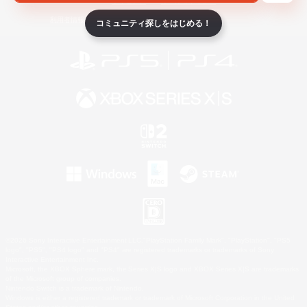
ライセンス
ルール＆ポリシー
利用者情報の外部送信について
コミュニティ探しをはじめる！
©2026 Sony Interactive Entertainment LLC."PlayStation Family Mark", "PlayStation", "PS5
logo", "PS5", "PS4 logo" and "PS4" are registered trademarks or trademarks of Sony
Interactive Entertainment Inc.
Microsoft, the XBOX Sphere mark, the Series X|S logo and XBOX Series X|S are trademarks
of the Microsoft group of companies.
Nintendo Switch is a trademark of Nintendo.
Windows is either a registered trademark or trademark of Microsoft Corporation in the United