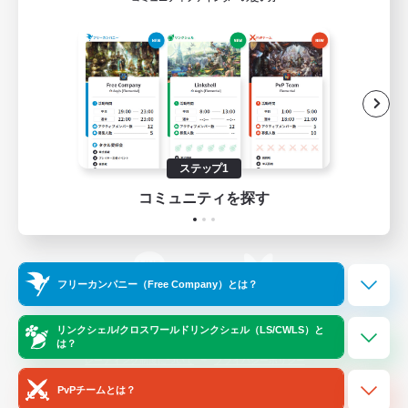
ゲームダウンロード
Official Information
/
X
News
YouTube
ステップ1
コミュニティを探す
Instagram
Twitch
フリーカンパニー（Free Company）とは？
LINE
Bluesky
リンクシェル/クロスワールドリンクシェル（LS/CWLS）と
は？
レーティング制度について
プライバシーポリシー
著作権について
サポートセンター
PvPチームとは？