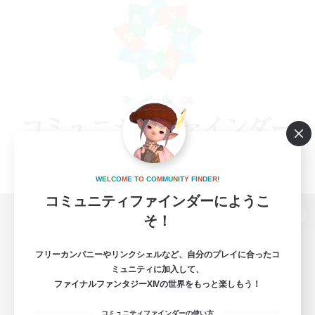
W
E
L
C
O
M
E
T
O
C
O
M
M
U
N
I
T
Y
F
I
N
D
E
R
!
コミュニティファインダーにようこ
そ！
パソコン版へ
フリーカンパニーやリンクシェルなど、自分のプレイに合ったコ
ミュニティに加入して、
ファイナルファンタジーXIVの世界をもっと楽しもう！
関連商品
e-STOREで購入
コミュニティファインダーの使い方