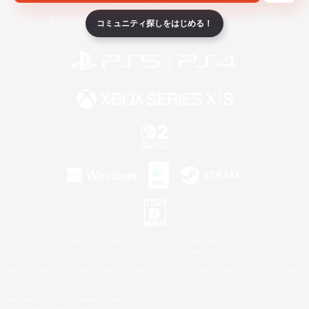
ライセンス
ルール＆ポリシー
利用者情報の外部送信について
コミュニティ探しをはじめる！
©2026 Sony Interactive Entertainment LLC."PlayStation Family Mark", "PlayStation", "PS5
logo", "PS5", "PS4 logo" and "PS4" are registered trademarks or trademarks of Sony
Interactive Entertainment Inc.
Microsoft, the XBOX Sphere mark, the Series X|S logo and XBOX Series X|S are trademarks
of the Microsoft group of companies.
Nintendo Switch is a trademark of Nintendo.
Windows is either a registered trademark or trademark of Microsoft Corporation in the United