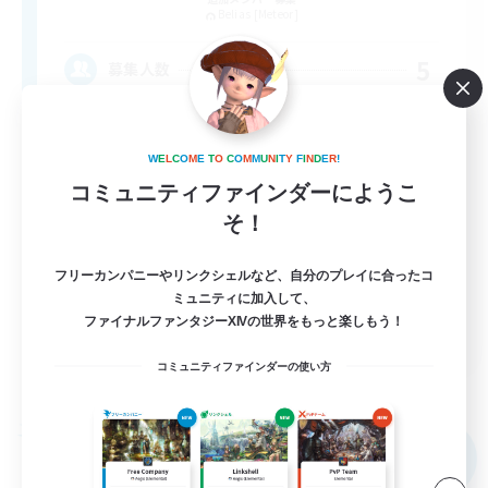
Belias [Meteor]
5
募集人数
安心出来る帰る場所
W
E
L
C
O
M
E
T
O
C
O
M
M
U
N
I
T
Y
F
I
N
D
E
R
!
初心者/若葉歓迎
コミュニティファインダーにようこ
そ！
復帰者歓迎
まったりゆっくり楽しむ
フリーカンパニーやリンクシェルなど、自分のプレイに合ったコ
なんでも楽しむ
ミュニティに加入して、
ファイナルファンタジーXIVの世界をもっと楽しもう！
JA
コミュニティファインダーの使い方
詳細を見る
募集期間: 2026/09/05 まで
フリーカンパニー
NEW