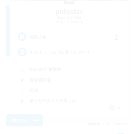
polestar
追加メンバー募集
Belias [Meteor]
2
募集人数
VCなし！ソロ活に飽きた方へ！
初心者/若葉歓迎
復帰者歓迎
雑談
まったりゆっくり楽しむ
JA
詳細を見る
募集期間: 2026/09/05 まで