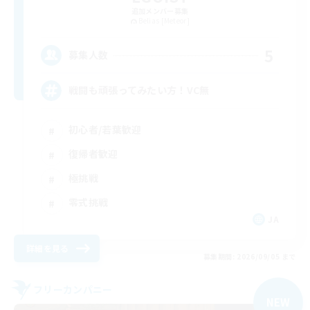
追加メンバー募集
Belias [Meteor]
5
募集人数
戦闘も頑張ってみたい方！VC無
初心者/若葉歓迎
復帰者歓迎
極挑戦
零式挑戦
JA
詳細を見る
募集期間: 2026/09/05 まで
フリーカンパニー
NEW