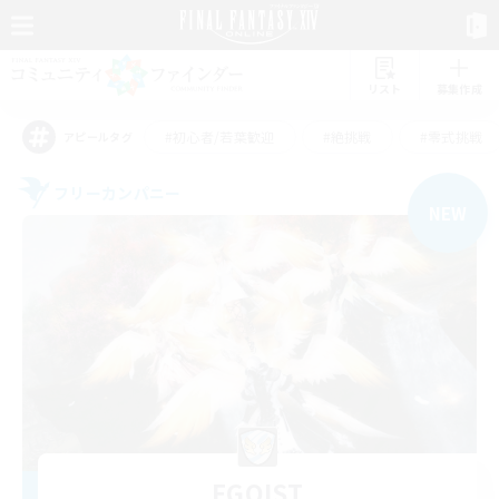
リスト
募集作成
#初心者/若葉歓迎
#絶挑戦
#零式挑戦
アピールタグ
フリーカンパニー
NEW
EGOIST