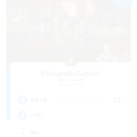
PukupukuTaiyaki
追加メンバー募集
Belias [Meteor]
10
募集人数
VC無し
雑談