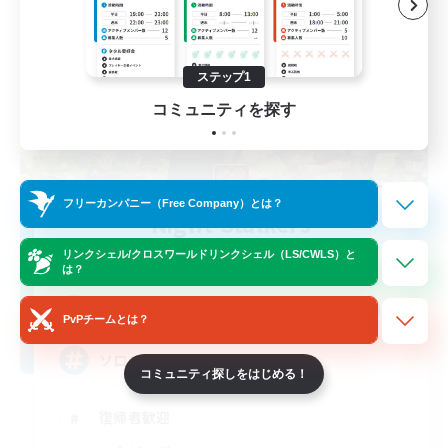
ステップ1
コミュニティを探す
フリーカンパニー（Free Company）とは？
Night-Stalkers
追加メンバー募集
リンクシェル/クロスワールドリンクシェル（LS/CWLS）と
Belias [Meteor]
は？
100
募集人数
PvPチームとは？
ソロ・サブキャラ向けフリーFC
コミュニティ探しをはじめる！
復帰者歓迎