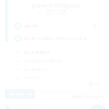
green bristlegrass
追加メンバー募集
Belias [Meteor]
5
募集人数
初心者さん大歓迎！不慣れだって大丈夫。
初心者/若葉歓迎
まったりゆっくり楽しむ
なんでも楽しむ
レベリング
JA
詳細を見る
募集期間: 2026/09/04 まで
フリーカンパニー