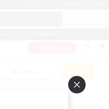
日本語
マイキャラクター情報をチェック！
ログイン
ンキング
ヘルプ＆サポート
新規募集を作成
リスト
ガイド
PvPチーム
検索
(0)
で