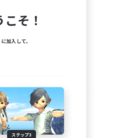
よう！
うこそ！
できます。
と楽しもう！
ィに加入して、
ステップ3