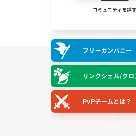
コミュニティを探
フリーカンパニー（F
リンクシェル/クロ
PvPチームとは？
X
/
News