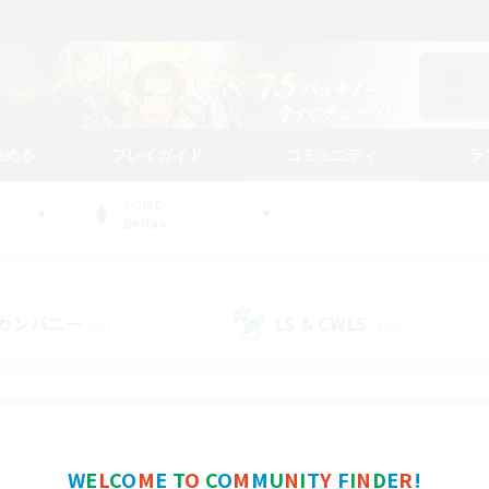
始める
プレイガイド
コミュニティ
ラ
WORLD
Belias
カンパニー
LS & CWLS
(33)
(190)
コミュニティファインダー
W
E
L
C
O
M
E
T
O
C
O
M
M
U
N
I
T
Y
F
I
N
D
E
R
!