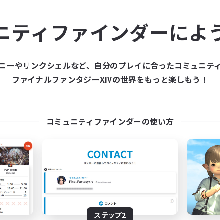
ュニティメンバーを集め
ニティファインダーによ
ティファインダーは、一緒に冒険する仲間を募集することが
た仲間を集めて、ファイナルファンタジーXIVの世界をもっ
ニーやリンクシェルなど、自分のプレイに合ったコミュニテ
ファイナルファンタジーXIVの世界をもっと楽しもう！
新規募集を作成する
コミュニティファインダーの使い方
ステップ2