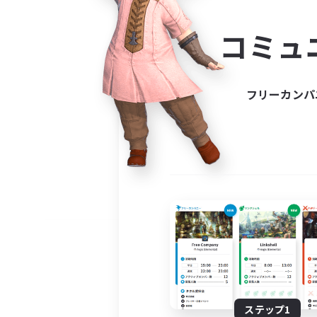
コミ
コミュ
コミュニ
自分に合っ
フリーカンパ
ステップ1