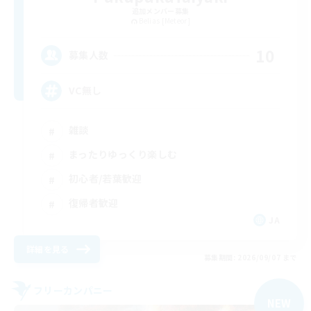
追加メンバー募集
Belias [Meteor]
10
募集人数
VC無し
雑談
まったりゆっくり楽しむ
初心者/若葉歓迎
復帰者歓迎
JA
詳細を見る
募集期間: 2026/09/07 まで
フリーカンパニー
NEW