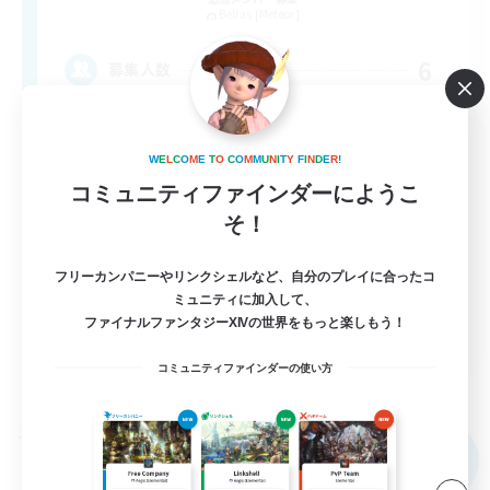
Belias [Meteor]
6
募集人数
VCなし、初心者熟練者どなたでも！
W
E
L
C
O
M
E
T
O
C
O
M
M
U
N
I
T
Y
F
I
N
D
E
R
!
体験歓迎
コミュニティファインダーにようこ
そ！
まったりゆっくり楽しむ
初心者/若葉歓迎
フリーカンパニーやリンクシェルなど、自分のプレイに合ったコ
復帰者歓迎
ミュニティに加入して、
ファイナルファンタジーXIVの世界をもっと楽しもう！
JA
コミュニティファインダーの使い方
詳細を見る
募集期間: 2026/09/05 まで
フリーカンパニー
NEW