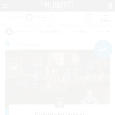
リスト
募集作成
#初心者/若葉歓迎
#絶挑戦
#立ち上げメ
アピールタグ
フリーカンパニー
NEW
PukupukuTaiyaki