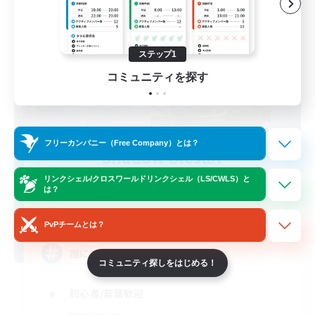
ステップ1
コミュニティを探す
フリーカンパニー（Free Company）とは？
Shadow blestar
追加メンバー募集
リンクシェル/クロスワールドリンクシェル（LS/CWLS）と
Belias [Meteor]
は？
30
募集人数
PvPチームとは？
誰にでも優しい方
コミュニティ探しをはじめる！
初心者/若葉歓迎