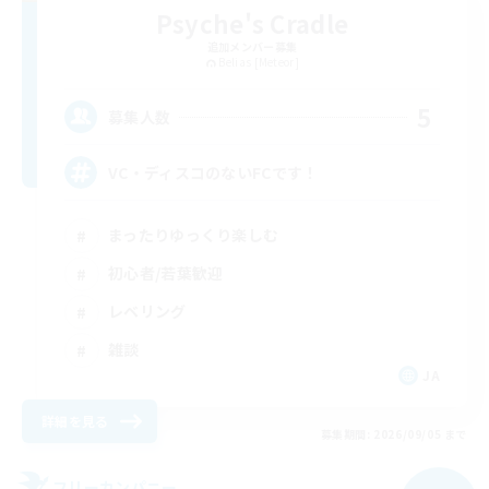
Psyche's Cradle
追加メンバー募集
Belias [Meteor]
5
募集人数
VC・ディスコのないFCです！
まったりゆっくり楽しむ
初心者/若葉歓迎
レベリング
雑談
JA
詳細を見る
募集期間: 2026/09/05 まで
フリーカンパニー