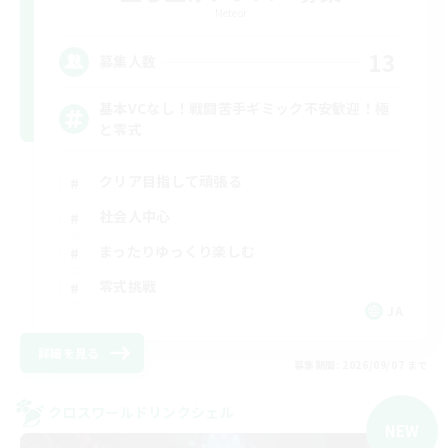
Meteor
13
募集人数
基本VCなし！戦闘苦手ギミック不安歓迎！極
と零式
クリア目指して頑張る
社会人中心
まったりゆっくり楽しむ
零式挑戦
JA
詳細を見る
募集期間: 2026/09/07 まで
クロスワールドリンクシェル
NEW