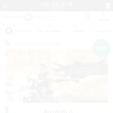
リスト
募集作成
#初心者/若葉歓迎
#絶挑戦
#立ち上げメ
アピールタグ
クロスワールドリンクシェル
NEW
ApolloBLD