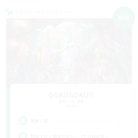
クロスワールドリンクシェル
NEW
GOKUGOKU!!
追加メンバー募集
Meteor
--
募集人数
野良で行く勇気がない...って方は必見！