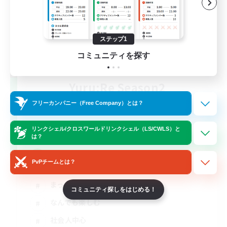
ステップ1
コミュニティを探す
Yuru:Re Season2
追加メンバー募集
フリーカンパニー（Free Company）とは？
Meteor
3
募集人数
リンクシェル/クロスワールドリンクシェル（LS/CWLS）と
は？
好きな時に好きな活動を
PvPチームとは？
まったりゆっくり楽しむ
コミュニティ探しをはじめる！
なんでも楽しむ
社会人中心