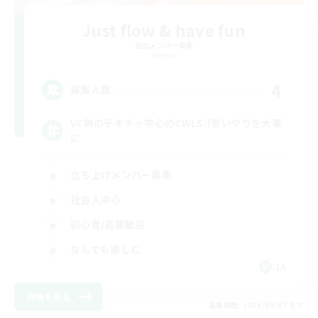
Just flow & have fun
追加メンバー募集
Meteor
4
募集人数
VC無のテキチャ中心のCWLS‼︎思いやりを大事
に
立ち上げメンバー募集
社会人中心
初心者/若葉歓迎
なんでも楽しむ
JA
詳細を見る
募集期間: 2026/09/07 まで