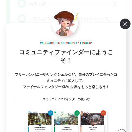
3
募集人数
いろんなコンテンツをいつものメンバーで！
クリア目指して頑張る
W
E
L
C
O
M
E
T
O
C
O
M
M
U
N
I
T
Y
F
I
N
D
E
R
!
なんでも楽しむ
コミュニティファインダーにようこ
零式挑戦
そ！
絶挑戦
JA
フリーカンパニーやリンクシェルなど、自分のプレイに合ったコ
ミュニティに加入して、
詳細を見る
ファイナルファンタジーXIVの世界をもっと楽しもう！
募集期間: 2026/09/07 まで
コミュニティファインダーの使い方
クロスワールドリンクシェル