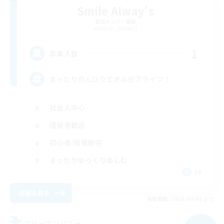
Smile Alway's
追加メンバー募集
Belias [Meteor]
1
募集人数
まったりのんびりエオルゼアライフ！
社会人中心
復帰者歓迎
初心者/若葉歓迎
まったりゆっくり楽しむ
JA
詳細を見る
募集期間: 2026/09/06 まで
フリーカンパニー