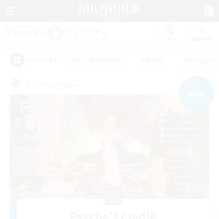
リスト
募集作成
#初心者/若葉歓迎
#絶挑戦
#立ち上げメ
アピールタグ
フリーカンパニー
NEW
Psyche's Cradle