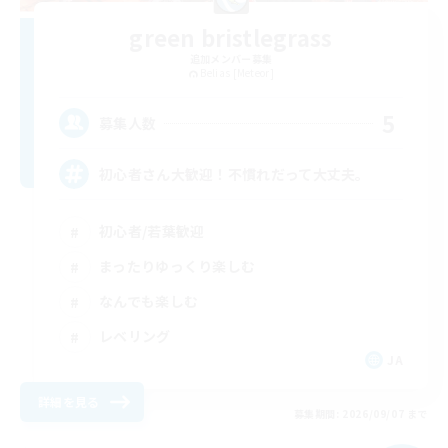
green bristlegrass
追加メンバー募集
Belias [Meteor]
5
募集人数
初心者さん大歓迎！不慣れだって大丈夫。
初心者/若葉歓迎
まったりゆっくり楽しむ
なんでも楽しむ
レベリング
JA
詳細を見る
募集期間: 2026/09/07 まで