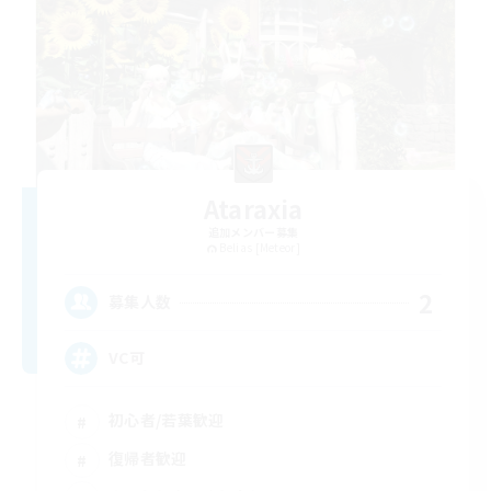
Ataraxia
追加メンバー募集
Belias [Meteor]
2
募集人数
VC可
初心者/若葉歓迎
復帰者歓迎