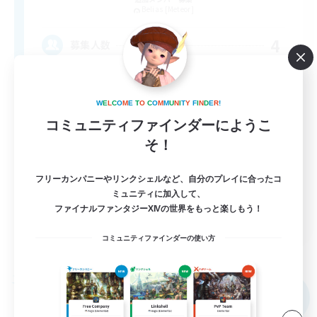
Belias [Meteor]
4
募集人数
基本自由！おしゃべり大好き！
W
E
L
C
O
M
E
T
O
C
O
M
M
U
N
I
T
Y
F
I
N
D
E
R
!
まったりゆっくり楽しむ
コミュニティファインダーにようこ
そ！
初心者/若葉歓迎
復帰者歓迎
フリーカンパニーやリンクシェルなど、自分のプレイに合ったコ
体験歓迎
ミュニティに加入して、
ファイナルファンタジーXIVの世界をもっと楽しもう！
JA
コミュニティファインダーの使い方
詳細を見る
募集期間: 2026/09/07 まで
フリーカンパニー
NEW