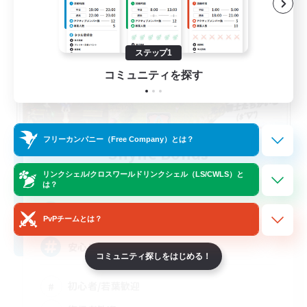
ステップ1
コミュニティを探す
フリーカンパニー（Free Company）とは？
Shyne Bonds
追加メンバー募集
リンクシェル/クロスワールドリンクシェル（LS/CWLS）と
Belias [Meteor]
は？
5
募集人数
PvPチームとは？
安心出来る帰る場所
コミュニティ探しをはじめる！
初心者/若葉歓迎