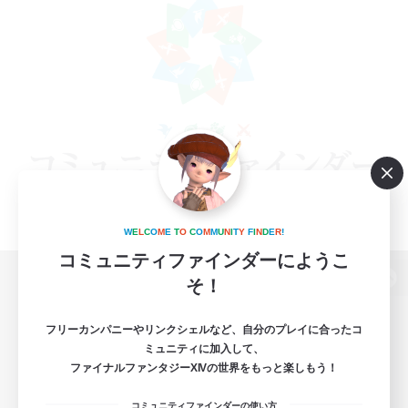
W
E
L
C
O
M
E
T
O
C
O
M
M
U
N
I
T
Y
F
I
N
D
E
R
!
コミュニティファインダーにようこ
そ！
パソコン版へ
フリーカンパニーやリンクシェルなど、自分のプレイに合ったコ
ミュニティに加入して、
ファイナルファンタジーXIVの世界をもっと楽しもう！
関連商品
e-STOREで購入
コミュニティファインダーの使い方