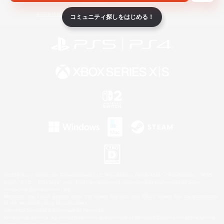
ライセンス
ルール＆ポリシー
利用者情報の外部送信について
コミュニティ探しをはじめる！
©2026 Sony Interactive Entertainment LLC."PlayStation Family Mark", "PlayStation", "PS5
logo", "PS5", "PS4 logo" and "PS4" are registered trademarks or trademarks of Sony
Interactive Entertainment Inc.
Microsoft, the XBOX Sphere mark, the Series X|S logo and XBOX Series X|S are trademarks
of the Microsoft group of companies.
Nintendo Switch is a trademark of Nintendo.
Windows is either a registered trademark or trademark of Microsoft Corporation in the United