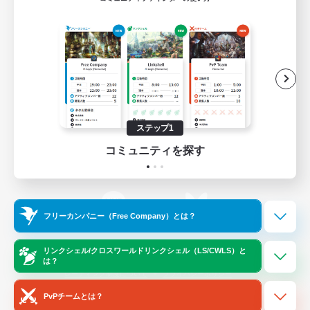
ゲームダウンロード
Official Information
/
X
News
YouTube
ステップ1
コミュニティを探す
Instagram
Twitch
フリーカンパニー（Free Company）とは？
LINE
Bluesky
リンクシェル/クロスワールドリンクシェル（LS/CWLS）と
は？
レーティング制度について
プライバシーポリシー
著作権について
サポートセンター
PvPチームとは？