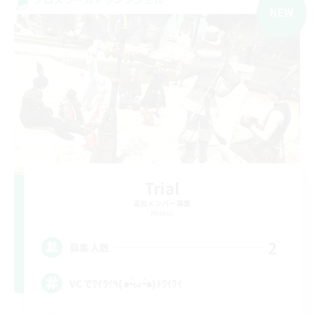
NEW
Trial
追加メンバー募集
Meteor
2
募集人数
VCでﾜｲﾜｲ٩(๑•̀ω•́๑)۶ﾜｲﾜｲ