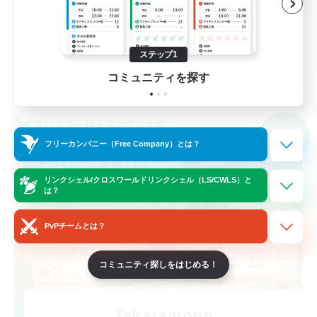
クリア目指して頑張る
雑談
JA
ステップ1
コミュニティを探す
詳細を見る
募集期間: 2026/09/09 まで
クロスワールドリンクシェル
NEW
フリーカンパニー（Free Company）とは？
リンクシェル/クロスワールドリンクシェル（LS/CWLS）と
は？
PvPチームとは？
コミュニティ探しをはじめる！
Takaramono