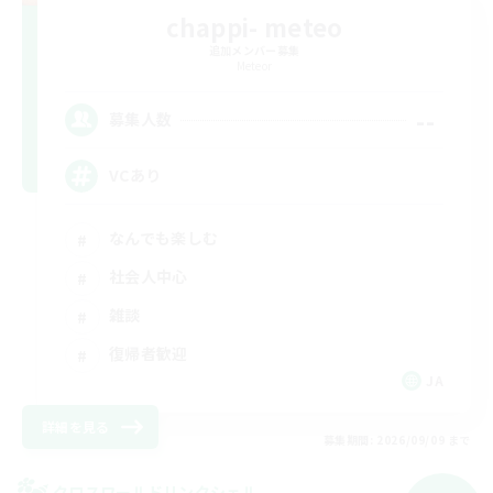
chappi- meteo
追加メンバー募集
Meteor
--
募集人数
VCあり
なんでも楽しむ
社会人中心
雑談
復帰者歓迎
JA
詳細を見る
募集期間: 2026/09/09 まで
クロスワールドリンクシェル