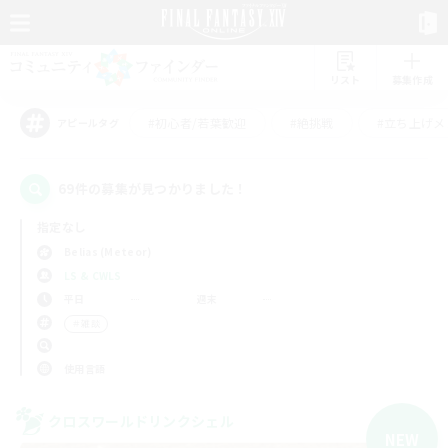
リスト
募集作成
#初心者/若葉歓迎
#絶挑戦
#立ち上げメ
アピールタグ
69件の募集が見つかりました！
指定なし
Belias (Meteor)
LS & CWLS
平日
週末
＃雑談
使用言語
クロスワールドリンクシェル
NEW