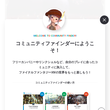
W
E
L
C
O
M
E
T
O
C
O
M
M
U
N
I
T
Y
F
I
N
D
E
R
!
コミュニティファインダーにようこ
multipurpose support
そ！
追加メンバー募集
Meteor
フリーカンパニーやリンクシェルなど、自分のプレイに合ったコ
3
募集人数
ミュニティに加入して、
ファイナルファンタジーXIVの世界をもっと楽しもう！
迷子の初心者さんへ！お互いに支え合う温かな
居場所♪
コミュニティファインダーの使い方
初心者/若葉歓迎
レベリング