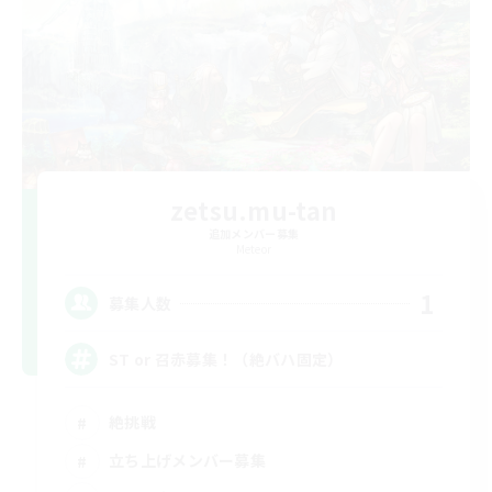
zetsu.mu-tan
追加メンバー募集
Meteor
1
募集人数
ST or 召赤募集！（絶バハ固定）
絶挑戦
立ち上げメンバー募集