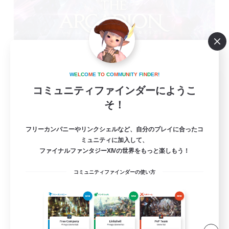
W
E
L
C
O
M
E
T
O
C
O
M
M
U
N
I
T
Y
F
I
N
D
E
R
!
立ち上げメンバー募集
コミュニティファインダーにようこ
Meteor
そ！
2
募集人数
フリーカンパニーやリンクシェルなど、自分のプレイに合ったコ
ミュニティに加入して、
VC有！ 攻略後、毎週の消化とマウント集
ファイナルファンタジーXIVの世界をもっと楽しもう！
め！
コミュニティファインダーの使い方
立ち上げメンバー募集
復帰者歓迎
零式挑戦