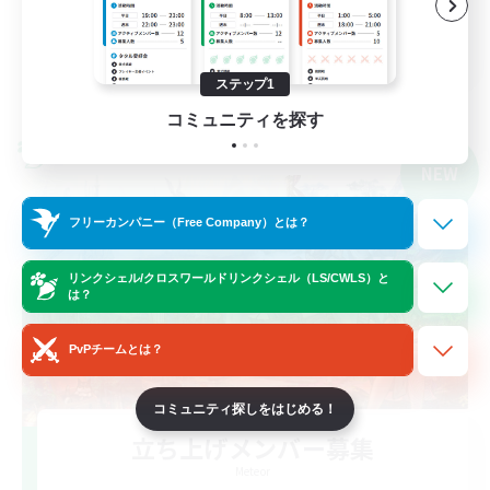
クリア目指して頑張る
JA
ステップ1
詳細を見る
募集期間: 2026/09/08 まで
コミュニティを探す
クロスワールドリンクシェル
NEW
フリーカンパニー（Free Company）とは？
リンクシェル/クロスワールドリンクシェル（LS/CWLS）と
は？
PvPチームとは？
コミュニティ探しをはじめる！
立ち上げメンバー募集
Meteor