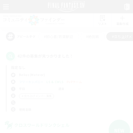
リスト
募集作成
#初心者/若葉歓迎
#絶挑戦
#立ち上げメ
アピールタグ
42件の募集が見つかりました！
指定なし
Belias (Meteor)
フリーカンパニー
LS & CWLS
PvPチーム
平日
週末
＃立ち上げメンバー募集
使用言語
クロスワールドリンクシェル
NEW