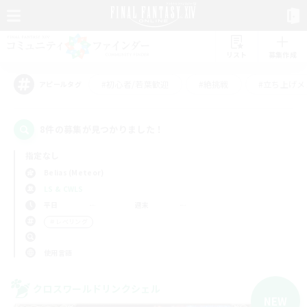
リスト
募集作成
#初心者/若葉歓迎
#絶挑戦
#立ち上げメ
アピールタグ
8件の募集が見つかりました！
指定なし
Belias (Meteor)
LS & CWLS
平日
週末
＃レベリング
使用言語
クロスワールドリンクシェル
NEW