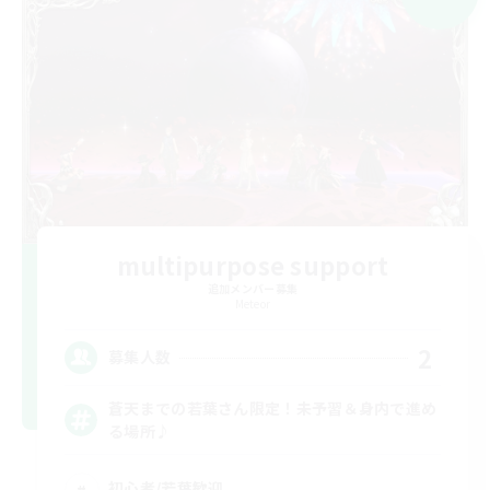
multipurpose support
追加メンバー募集
Meteor
2
募集人数
蒼天までの若葉さん限定！未予習＆身内で進め
る場所♪
初心者/若葉歓迎