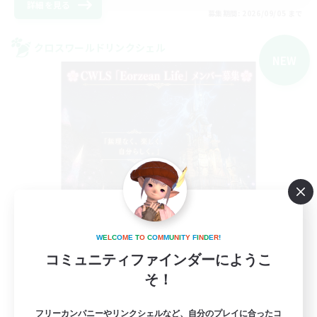
詳細を見る
募集期間: 2026/09/05 まで
クロスワールドリンクシェル
NEW
Eorzean Life
W
E
L
C
O
M
E
T
O
C
O
M
M
U
N
I
T
Y
F
I
N
D
E
R
!
追加メンバー募集
コミュニティファインダーにようこ
Meteor
そ！
5
募集人数
フリーカンパニーやリンクシェルなど、自分のプレイに合ったコ