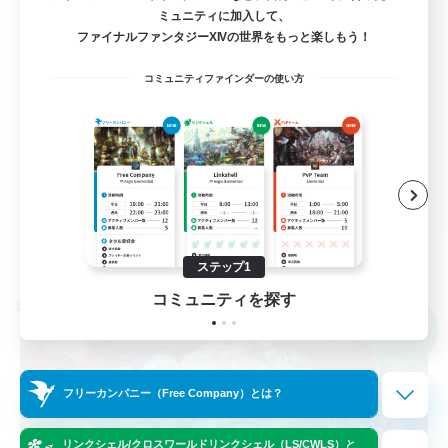
ミュニティに加入して、
若葉さん限定
ファイナルファンタジーXIVの世界をもっと楽しもう！
社会人中心
コミュニティファインダーの使い方
レベリング
雑談
なんでも楽しむ
JA
詳細を見る
募集期間: 2026/09/03 まで
ステップ1
コミュニティを探す
クロスワールドリンクシェル
NEW
フリーカンパニー（Free Company）とは？
リンクシェル/クロスワールドリンクシェル（LS/CWLS）と