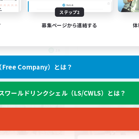
りたいときに、やりたいこと
若葉さん限定
ステップ2
ゆるーく
社会人中心
者/若葉歓迎
レベリング
す
募集ページから連絡する
体
人中心
雑談
者歓迎
なんでも楽しむ
でも楽しむ
JA
募集期間: 2026/09/07 まで
募集期間: 20
ree Company）とは？
ワールドリンクシェル
クロスワールドリンクシェル
スワールドリンクシェル（LS/CWLS）とは？
NEW