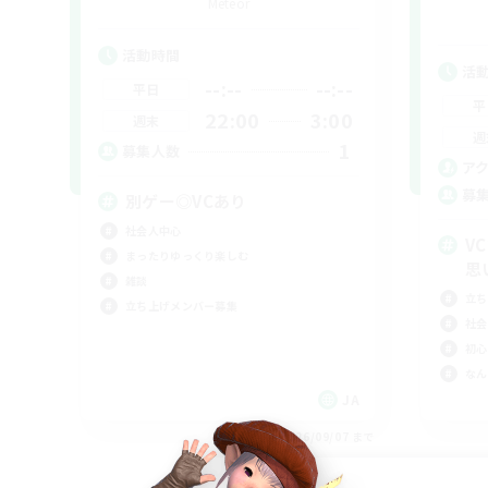
Meteor
活動時間
活
--:--
--:--
平日
平
22:00
3:00
週末
週
1
募集人数
ア
募
別ゲー◎VCあり
社会人中心
V
まったりゆっくり楽しむ
思
雑談
立ち
立ち上げメンバー募集
社会
初心
なん
JA
募集期間: 2026/09/07 まで