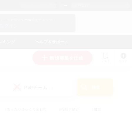
日本語
マイキャラクター情報をチェック！
ログイン
ンキング
ヘルプ＆サポート
新規募集を作成
リスト
ガイド
PvPチーム
検索
(0)
#まったりゆっくり楽しむ
#復帰者歓迎
#雑談
心
#演奏
#トレジャーハント
#ハウジング
）
#プレイヤー主催イベント