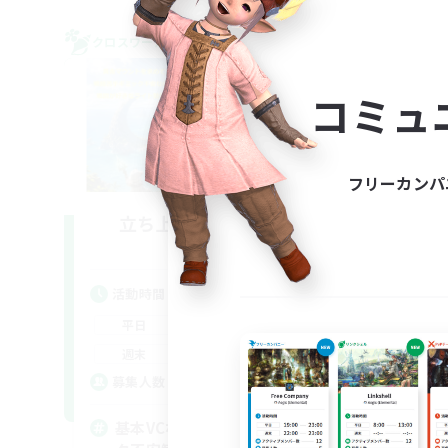
クロスワールドリンクシェル
クロス
NEW
コミュ
フリーカンパ
立ち上げメンバー募集
Meteor
活動時間
活
21:00
23:00
平日
平
21:00
23:00
週末
週
12
募集人数
ア
募
基本VCなし！戦闘苦手ギミッ