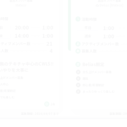
追加メンバー募集
追加メンバー募集
Meteor
Belias [Meteor]
動時間
活動時間
20:00
1:00
1:00
日
平日
14:00
1:00
1:00
末
週末
21
クティブメンバー数
アクティブメンバー数
4
集人数
募集人数
C無のテキチャ中心のCWLS‼︎
Belias限定
いやりを大事に
立ち上げメンバー募集
上げメンバー募集
雑談
人中心
初心者/若葉歓迎
者/若葉歓迎
まったりゆっくり楽しむ
でも楽しむ
JA
募集期間: 2026/09/07 まで
募集期間: 20