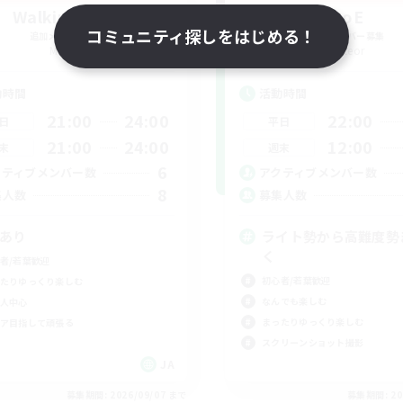
Walking Path
AoE
コミュニティ探しをはじめる！
追加メンバー募集
追加メンバー募集
Meteor
Meteor
動時間
活動時間
21:00
24:00
22:00
日
平日
21:00
24:00
12:00
末
週末
6
クティブメンバー数
アクティブメンバー数
8
集人数
募集人数
Cあり
ライト勢から高難度勢
く
者/若葉歓迎
初心者/若葉歓迎
たりゆっくり楽しむ
なんでも楽しむ
人中心
まったりゆっくり楽しむ
ア目指して頑張る
スクリーンショット撮影
JA
募集期間: 2026/09/07 まで
募集期間: 20