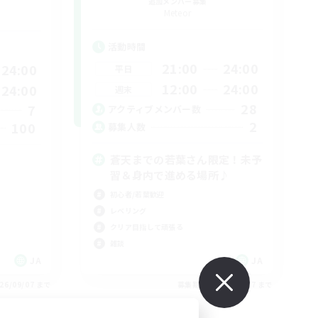
追加メンバー募集
Meteor
活動時間
21:00
24:00
24:00
平日
12:00
24:00
24:00
週末
28
7
アクティブメンバー数
2
100
募集人数
蒼天までの若葉さん限定！未予
習＆身内で進める場所♪
初心者/若葉歓迎
レベリング
クリア目指して頑張る
雑談
JA
JA
26/09/07 まで
募集期間: 2026/09/07 まで