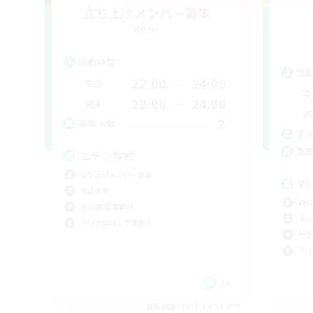
立ち上げメンバー募集
Meteor
活動時間
活
22:00
24:00
平日
平
22:00
24:00
週末
週
2
募集人数
ア
募
エデン零式
立ち上げメンバー募集
V
零式挑戦
初心
初心者/若葉歓迎
まっ
クリア目指して頑張る
社会
クリ
JA
募集期間: 2026/09/07 まで