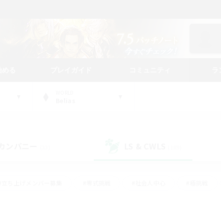
始める
プレイガイド
コミュニティ
ラ
WORLD
Belias
カンパニー
LS & CWLS
(33)
(189)
#立ち上げメンバー募集
#零式挑戦
#社会人中心
#極挑戦
#体験歓迎
#ロールプレイ
#ギャザラー中心
#クラフター中
て頑張る
#スクリーンショット撮影
#ミラプリ（ミラージュプリズム