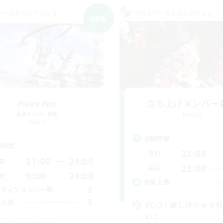
ワールドリンクシェル
クロスワールドリンクシェル
NEW
Have fun
立ち上げメンバー
追加メンバー募集
Meteor
Meteor
活動時間
動時間
21:00
平日
17:00
24:00
日
21:00
週末
9:00
24:00
末
募集人数
2
クティブメンバー数
9
集人数
VC〇！楽しけりゃそ
い！