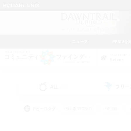
ニュース
FFXIVを
DATA CENTER
Meteor
ALL
フリー
(222)
アピールタグ
#初心者/若葉歓迎
#絶挑戦
#なんでも楽しむ
#学生中心
#モブハント
#レベリング
#クリア目指し