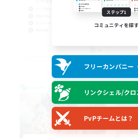
ク不安歓迎！極と零式
や
クリア目指して頑張る
ステップ1
を
社会人中心
初心
まったりゆっくり楽しむ
コミュニティを探
社会
零式挑戦
復帰
なん
JA
募集期間: 2026/09/07 まで
フリーカンパニー（F
クロスワールドリンクシェル
クロス
リンクシェル/クロ
NEW
PvPチームとは？