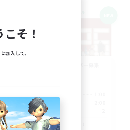
クロスワールドリンクシェル
NEW
NEW
うこそ！
ィに加入して、
立ち上げメンバー募集
Meteor
活動時間
22:00
1:00
平日
24:00
22:00
2:00
週末
24:00
2
募集人数
10
5
まったりVCで雑談！