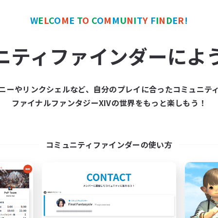
W
E
L
C
O
M
E
T
O
C
O
M
M
U
N
I
T
Y
F
I
N
D
E
R
!
ワールドリンクシェル
クロスワールドリンクシェル
NEW
ニティファインダーによ
ニーやリンクシェルなど、自分のプレイに合ったコミュニテ
ファイナルファンタジーXIVの世界をもっと楽しもう！
Syakeons
Eorzean Life
追加メンバー募集
追加メンバー募集
Meteor
Meteor
コミュニティファインダーの使い方
動時間
活動時間
0:00
23:00
19:00
日
平日
0:00
23:00
18:00
末
週末
15
クティブメンバー数
アクティブメンバー数
10
集人数
募集人数