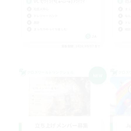
VCでﾜｲﾜｲ٩(๑•̀ω•́๑)۶ﾜｲﾜｲ
の
社会人中心
まっ
トレジャーハント
なん
雑談
トレ
まったりゆっくり楽しむ
雑談
JA
募集期間: 2026/09/07 まで
クロスワールドリンクシェル
クロス
NEW
立ち上げメンバー募集
Ju