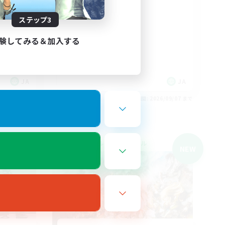
なんでも楽しむ
まったりゆっくり楽しむ
ステップ3
体験歓迎
社会人中心
験してみる＆加入する
JA
JA
26/09/07 まで
募集期間: 2026/09/07 まで
クロスワールドリンクシェル
NEW
NEW