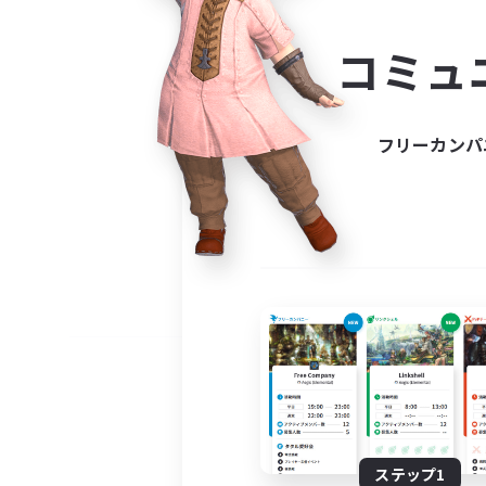
コミ
コミュ
コミュニ
自分に合っ
フリーカンパ
ステップ1