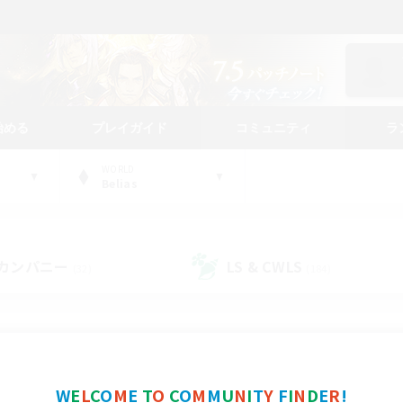
始める
プレイガイド
コミュニティ
ラ
WORLD
Belias
カンパニー
LS & CWLS
(32)
(184)
コミュニティファインダー
W
E
L
C
O
M
E
T
O
C
O
M
M
U
N
I
T
Y
F
I
N
D
E
R
!