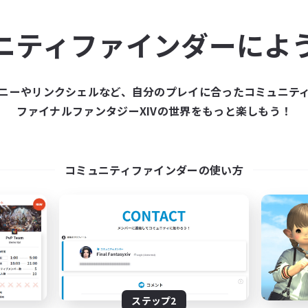
ュニティメンバーを集め
ニティファインダーによ
ティファインダーは、一緒に冒険する仲間を募集することが
た仲間を集めて、ファイナルファンタジーXIVの世界をもっ
ニーやリンクシェルなど、自分のプレイに合ったコミュニテ
ファイナルファンタジーXIVの世界をもっと楽しもう！
新規募集を作成する
コミュニティファインダーの使い方
ステップ2