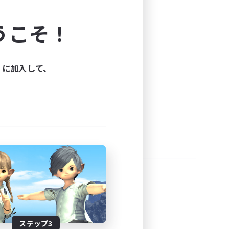
よう！
うこそ！
できます。
と楽しもう！
ィに加入して、
ステップ3