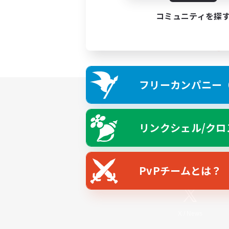
コミュニティを探
フリーカンパニー（F
リンクシェル/クロ
PvPチームとは？
X
/
News