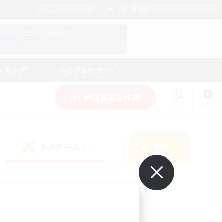
日本語
マイキャラクター情報をチェック！
ログイン
ンキング
ヘルプ＆サポート
新規募集を作成
リスト
ガイド
PvPチーム
検索
(0)
で