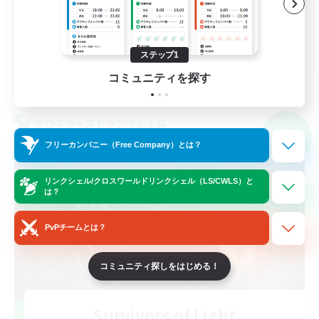
社会人中心
クリア目指して頑張る
JA
ステップ1
コミュニティを探す
詳細を見る
募集期間: 2026/09/09 まで
クロスワールドリンクシェル
NEW
フリーカンパニー（Free Company）とは？
リンクシェル/クロスワールドリンクシェル（LS/CWLS）と
は？
PvPチームとは？
コミュニティ探しをはじめる！
Survivors of Light