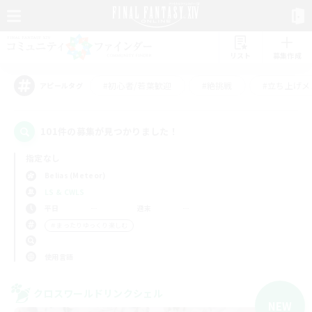
リスト
募集作成
#初心者/若葉歓迎
#絶挑戦
#立ち上げメ
アピールタグ
101件の募集が見つかりました！
指定なし
Belias (Meteor)
LS & CWLS
平日
週末
＃まったりゆっくり楽しむ
使用言語
クロスワールドリンクシェル
NEW