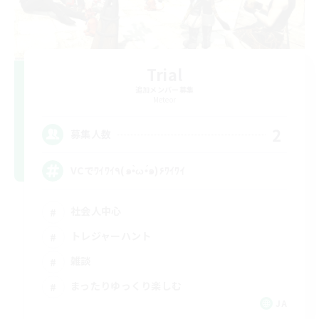
Trial
追加メンバー募集
Meteor
2
募集人数
VCでﾜｲﾜｲ٩(๑•̀ω•́๑)۶ﾜｲﾜｲ
社会人中心
トレジャーハント
雑談
まったりゆっくり楽しむ
JA