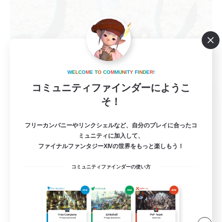
W
E
L
C
O
M
E
T
O
C
O
M
M
U
N
I
T
Y
F
I
N
D
E
R
!
コミュニティファインダーにようこ
Walking Path
そ！
追加メンバー募集
Meteor
フリーカンパニーやリンクシェルなど、自分のプレイに合ったコ
8
ミュニティに加入して、
募集人数
ファイナルファンタジーXIVの世界をもっと楽しもう！
VCあり
コミュニティファインダーの使い方
初心者/若葉歓迎
まったりゆっくり楽しむ