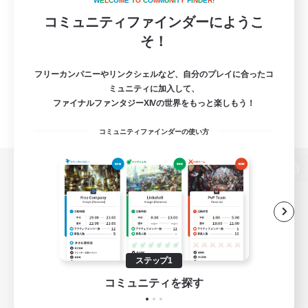
W
E
L
C
O
M
E
T
O
C
O
M
M
U
N
I
T
Y
F
I
N
D
E
R
!
コミュニティファインダーにようこ
そ！
フリーカンパニーやリンクシェルなど、自分のプレイに合ったコ
ミュニティに加入して、
ファイナルファンタジーXIVの世界をもっと楽しもう！
コミュニティファインダーの使い方
パソコン版へ
関連商品
e-STOREで購入
ステップ1
ゲームダウンロード
コミュニティを探す