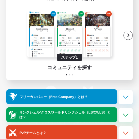
ゲームダウンロード
Official Information
/
X
News
YouTube
ステップ1
コミュニティを探す
Instagram
Twitch
フリーカンパニー（Free Company）とは？
LINE
Bluesky
リンクシェル/クロスワールドリンクシェル（LS/CWLS）と
は？
レーティング制度について
プライバシーポリシー
著作権について
サポートセンター
PvPチームとは？