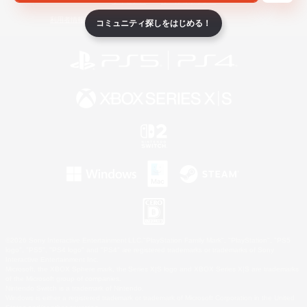
ライセンス
ルール＆ポリシー
利用者情報の外部送信について
コミュニティ探しをはじめる！
©2026 Sony Interactive Entertainment LLC."PlayStation Family Mark", "PlayStation", "PS5
logo", "PS5", "PS4 logo" and "PS4" are registered trademarks or trademarks of Sony
Interactive Entertainment Inc.
Microsoft, the XBOX Sphere mark, the Series X|S logo and XBOX Series X|S are trademarks
of the Microsoft group of companies.
Nintendo Switch is a trademark of Nintendo.
Windows is either a registered trademark or trademark of Microsoft Corporation in the United