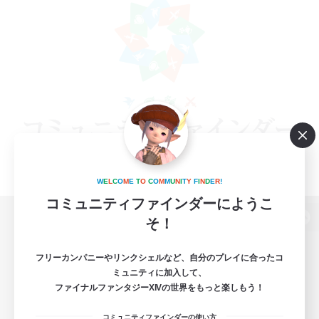
W
E
L
C
O
M
E
T
O
C
O
M
M
U
N
I
T
Y
F
I
N
D
E
R
!
コミュニティファインダーにようこ
そ！
パソコン版へ
フリーカンパニーやリンクシェルなど、自分のプレイに合ったコ
ミュニティに加入して、
ファイナルファンタジーXIVの世界をもっと楽しもう！
関連商品
e-STOREで購入
コミュニティファインダーの使い方