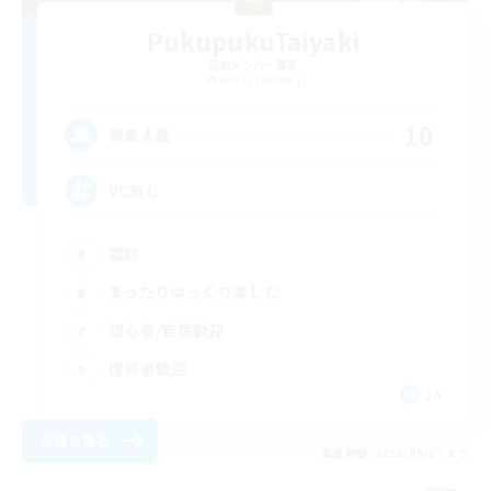
PukupukuTaiyaki
追加メンバー募集
Belias [Meteor]
10
募集人数
VC無し
雑談
まったりゆっくり楽しむ
初心者/若葉歓迎
復帰者歓迎
JA
詳細を見る
募集期間: 2026/09/07 まで