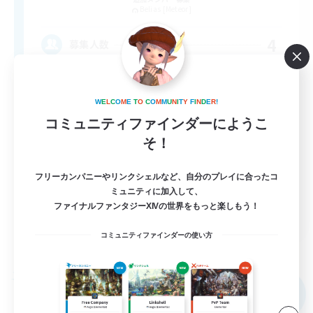
Belias [Meteor]
4
募集人数
基本自由！おしゃべり大好き！
W
E
L
C
O
M
E
T
O
C
O
M
M
U
N
I
T
Y
F
I
N
D
E
R
!
まったりゆっくり楽しむ
コミュニティファインダーにようこ
そ！
初心者/若葉歓迎
復帰者歓迎
フリーカンパニーやリンクシェルなど、自分のプレイに合ったコ
体験歓迎
ミュニティに加入して、
ファイナルファンタジーXIVの世界をもっと楽しもう！
JA
コミュニティファインダーの使い方
詳細を見る
募集期間: 2026/09/07 まで
フリーカンパニー
NEW