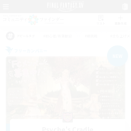
リスト
募集作成
#初心者/若葉歓迎
#絶挑戦
#立ち上げメ
アピールタグ
フリーカンパニー
NEW
Psyche's Cradle