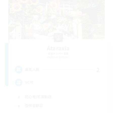
Ataraxia
追加メンバー募集
Belias [Meteor]
2
募集人数
VC可
初心者/若葉歓迎
復帰者歓迎