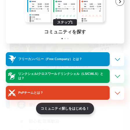
ステップ1
コミュニティを探す
フリーカンパニー（Free Company）とは？
Shyne Bonds
追加メンバー募集
リンクシェル/クロスワールドリンクシェル（LS/CWLS）と
Belias [Meteor]
は？
5
募集人数
PvPチームとは？
安心出来る帰る場所
コミュニティ探しをはじめる！
初心者/若葉歓迎