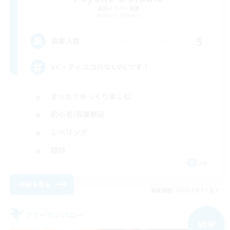
追加メンバー募集
Belias [Meteor]
5
募集人数
VC・ディスコのないFCです！
まったりゆっくり楽しむ
初心者/若葉歓迎
レベリング
雑談
JA
詳細を見る
募集期間: 2026/09/07 まで
フリーカンパニー
NEW