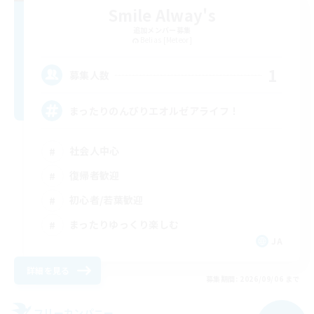
Smile Alway's
追加メンバー募集
Belias [Meteor]
1
募集人数
まったりのんびりエオルゼアライフ！
社会人中心
復帰者歓迎
初心者/若葉歓迎
まったりゆっくり楽しむ
JA
詳細を見る
募集期間: 2026/09/06 まで
フリーカンパニー