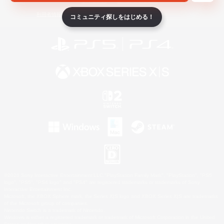
ライセンス
ルール＆ポリシー
利用者情報の外部送信について
コミュニティ探しをはじめる！
©2026 Sony Interactive Entertainment LLC."PlayStation Family Mark", "PlayStation", "PS5
logo", "PS5", "PS4 logo" and "PS4" are registered trademarks or trademarks of Sony
Interactive Entertainment Inc.
Microsoft, the XBOX Sphere mark, the Series X|S logo and XBOX Series X|S are trademarks
of the Microsoft group of companies.
Nintendo Switch is a trademark of Nintendo.
Windows is either a registered trademark or trademark of Microsoft Corporation in the United