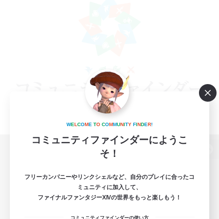
W
E
L
C
O
M
E
T
O
C
O
M
M
U
N
I
T
Y
F
I
N
D
E
R
!
コミュニティファインダーにようこ
そ！
パソコン版へ
フリーカンパニーやリンクシェルなど、自分のプレイに合ったコ
ミュニティに加入して、
ファイナルファンタジーXIVの世界をもっと楽しもう！
関連商品
e-STOREで購入
コミュニティファインダーの使い方