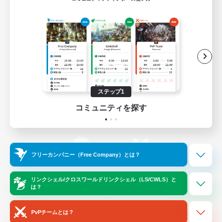
ゲームダウンロード
Official Information
/
X
News
YouTube
ステップ1
コミュニティを探す
Instagram
Twitch
フリーカンパニー（Free Company）とは？
LINE
Bluesky
リンクシェル/クロスワールドリンクシェル（LS/CWLS）と
は？
レーティング制度について
プライバシーポリシー
著作権について
サポートセンター
PvPチームとは？