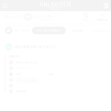
リスト
募集作成
#初心者/若葉歓迎
#絶挑戦
#立ち上げメ
アピールタグ
0件の募集が見つかりました！
指定なし
Belias (Meteor)
PvPチーム
平日
週末
＃初心者/若葉歓迎
使用言語