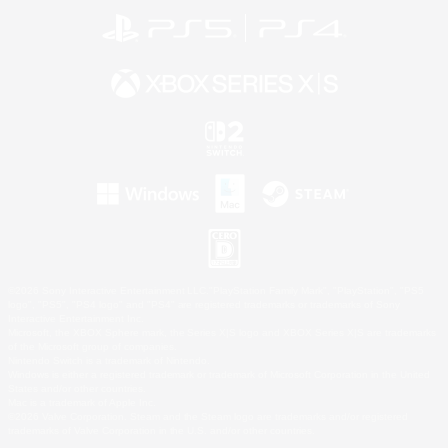
©2026 Sony Interactive Entertainment LLC."PlayStation Family Mark", "PlayStation", "PS5
logo", "PS5", "PS4 logo" and "PS4" are registered trademarks or trademarks of Sony
Interactive Entertainment Inc.
Microsoft, the XBOX Sphere mark, the Series X|S logo and XBOX Series X|S are trademarks
of the Microsoft group of companies.
Nintendo Switch is a trademark of Nintendo.
Windows is either a registered trademark or trademark of Microsoft Corporation in the United
States and/or other countries.
Mac is a trademark of Apple Inc.
©2026 Valve Corporation. Steam and the Steam logo are trademarks and/or registered
trademarks of Valve Corporation in the U.S. and/or other countries.