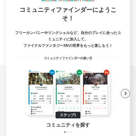
W
E
L
C
O
M
E
T
O
C
O
M
M
U
N
I
T
Y
F
I
N
D
E
R
!
コミュニティファインダーにようこ
そ！
フリーカンパニーやリンクシェルなど、自分のプレイに合ったコ
ミュニティに加入して、
ファイナルファンタジーXIVの世界をもっと楽しもう！
コミュニティファインダーの使い方
パソコン版へ
関連商品
e-STOREで購入
ステップ1
ゲームダウンロード
コミュニティを探す