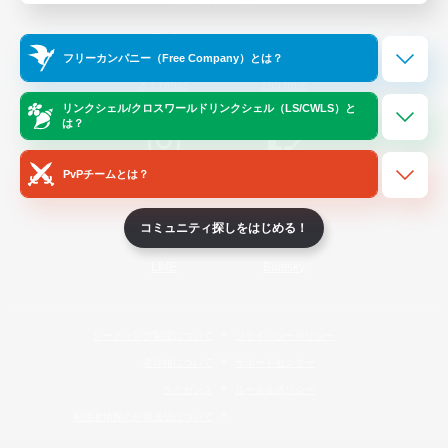
Official Information
フリーカンパニー（Free Company）とは？
/
X
News
YouTube
リンクシェル/クロスワールドリンクシェル（LS/CWLS）と
は？
PvPチームとは？
Instagram
Twitch
コミュニティ探しをはじめる！
LINE
Bluesky
レーティング制度について
プライバシーポリシー
著作権について
サポートセンター
ライセンス
ルール＆ポリシー
利用者情報の外部送信について