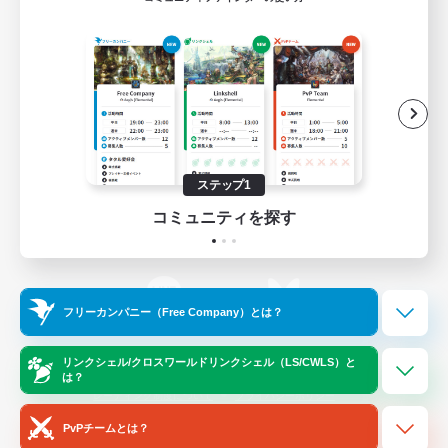
ゲームダウンロード
Official Information
/
X
News
YouTube
ステップ1
コミュニティを探す
Instagram
Twitch
フリーカンパニー（Free Company）とは？
LINE
Bluesky
リンクシェル/クロスワールドリンクシェル（LS/CWLS）と
は？
レーティング制度について
プライバシーポリシー
著作権について
サポートセンター
PvPチームとは？