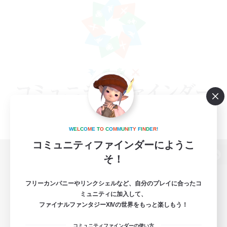
W
E
L
C
O
M
E
T
O
C
O
M
M
U
N
I
T
Y
F
I
N
D
E
R
!
コミュニティファインダーにようこ
そ！
パソコン版へ
フリーカンパニーやリンクシェルなど、自分のプレイに合ったコ
ミュニティに加入して、
ファイナルファンタジーXIVの世界をもっと楽しもう！
関連商品
e-STOREで購入
コミュニティファインダーの使い方