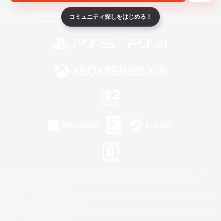
ライセンス
ルール＆ポリシー
利用者情報の外部送信について
コミュニティ探しをはじめる！
©2026 Sony Interactive Entertainment LLC."PlayStation Family Mark", "PlayStation", "PS5
logo", "PS5", "PS4 logo" and "PS4" are registered trademarks or trademarks of Sony
Interactive Entertainment Inc.
Microsoft, the XBOX Sphere mark, the Series X|S logo and XBOX Series X|S are trademarks
of the Microsoft group of companies.
Nintendo Switch is a trademark of Nintendo.
Windows is either a registered trademark or trademark of Microsoft Corporation in the United